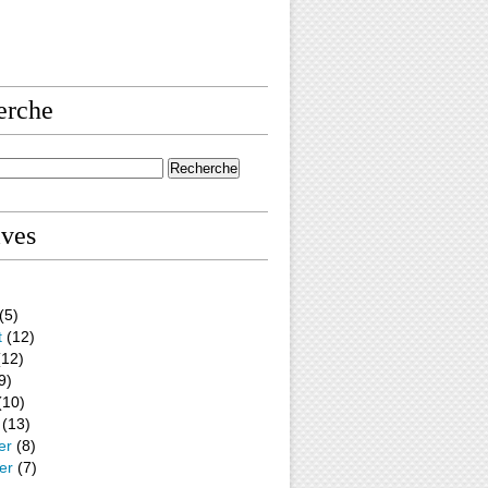
erche
ives
(5)
t
(12)
12)
9)
(10)
(13)
er
(8)
er
(7)