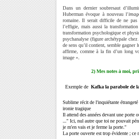
Dans un dernier soubresaut d’illum
Huberman évoque à nouveau l’
imag
romaine. Il serait difficile de ne pa
l’effigie, mais aussi la transformati
transformation psychologique et physi
psychanalyse (figure archétypale chez 
de sens qu’il contient, semble gagner 
affirme, comme à la fin d’un long vo
image ».
2)
Mes notes à moi, pri
Exemple de
Kafka la parabole de l
Sublime récit de l'inquiétante étrangeté
ironie tragique
Il attend des années devant une porte ou
..." Ici, nul autre que toi ne pouvait pén
je m'en vais et je ferme la porte."
La porte ouverte est trop évidente ; ce n'