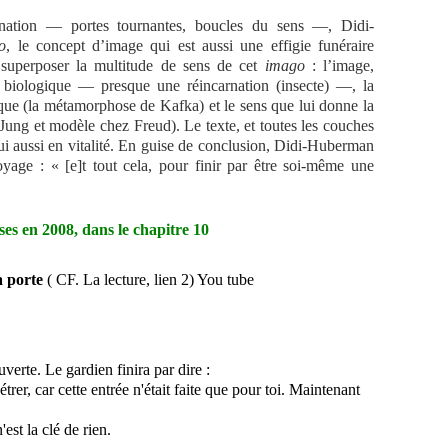
ination — portes tournantes, boucles du sens —, Didi-
o
, le concept d’image qui est aussi une effigie funéraire
s superposer la multitude de sens de cet
imago
: l’image,
on biologique — presque une réincarnation (insecte) —, la
que (la métamorphose de Kafka) et le sens que lui donne la
Jung et modèle chez Freud). Le texte, et toutes les couches
lui aussi en vitalité. En guise de conclusion, Didi-Huberman
yage : « [e]t tout cela, pour finir par être soi-même une
ses en 2008, dans le chapitre 10
a porte
( CF. La lecture, lien 2) You tube
verte. Le gardien finira par dire :
étrer, car cette entrée n'était faite que pour toi. Maintenant
est la clé de rien.