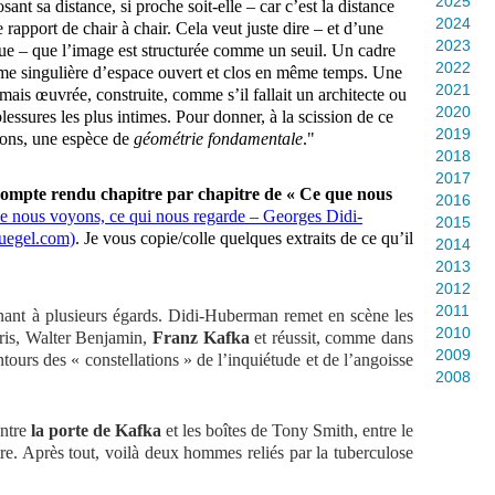
2025
sant sa distance, si proche soit-elle – car c’est la distance
2024
rapport de chair à chair. Cela veut juste dire – et d’une
2023
que – que l’image est structurée comme un seuil. Un cadre
2022
ame singulière d’espace ouvert et clos en même temps. Une
2021
ais œuvrée, construite, comme s’il fallait un architecte ou
2020
essures les plus intimes. Pour donner, à la scission de ce
2019
yons, une espèce de
géométrie fondamentale
."
2018
2017
compte rendu chapitre par chapitre de « Ce que nous
2016
e nous voyons, ce qui nous regarde – Georges Didi-
2015
uegel.com)
.
Je vous copie/colle quelques extraits de ce qu’il
2014
2013
2012
2011
nnant à plusieurs égards. Didi-Huberman remet en scène les
2010
ris, Walter Benjamin,
Franz Kafka
et réussit, comme dans
2009
ontours des « constellations » de l’inquiétude et de l’angoisse
2008
entre
la porte de Kafka
et les boîtes de Tony Smith, entre le
re. Après tout, voilà deux hommes reliés par la tuberculose