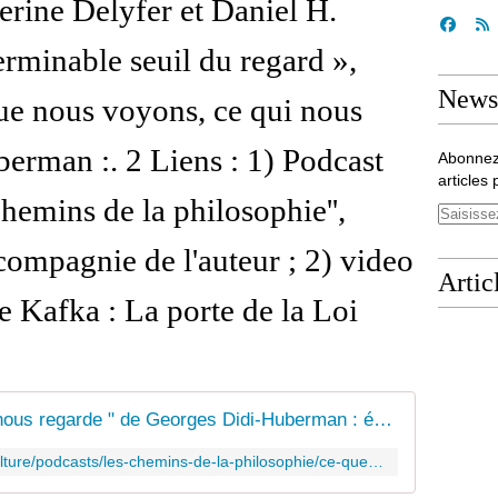
rine Delyfer et Daniel H.
erminable seuil du regard »,
Newsl
ue nous voyons, ce qui nous
erman :. 2 Liens : 1) Podcast
Abonnez
articles 
chemins de la philosophie'',
ompagnie de l'auteur ; 2) video
Artic
de Kafka : La porte de la Loi
" Ce que nous voyons, ce qui nous regarde " de Georges Didi-Huberman : épisode 2/5 du podcast Cinq lectures pour votre été
https://www.radiofrance.fr/franceculture/podcasts/les-chemins-de-la-philosophie/ce-que-nous-voyons-ce-qui-nous-regarde-de-georges-didi-huberman-9659055