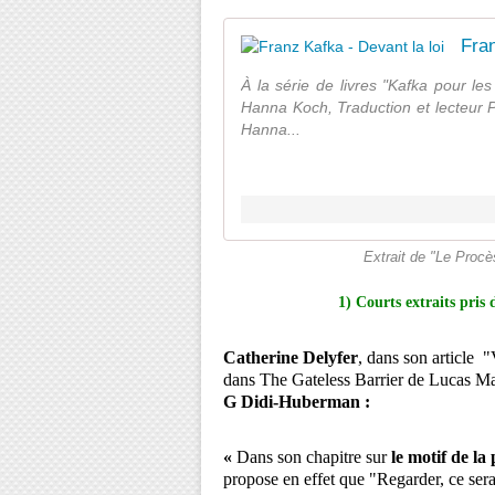
Fran
À la série de livres "Kafka pour les
Hanna Koch, Traduction et lecteur P
Hanna...
Extrait de "Le Procès
1) Courts extraits pris dan
Catherine Delyfer
, dans son article "V
dans The Gateless Barrier de Lucas Ma
G Didi-Huberman
:
«
Dans son chapitre sur
le motif de la
propose en effet que "Regarder, ce ser