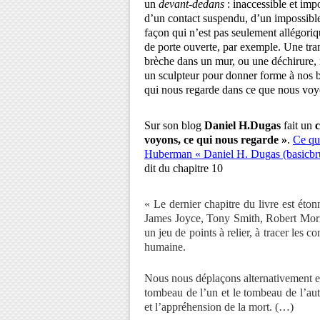
un
devant
-
dedans
: inaccessible et impo
d’un contact suspendu, d’un impossible 
façon qui n’est pas seulement allégori
de porte ouverte, par exemple. Une tr
brèche dans un mur, ou une déchirure, m
un sculpteur pour donner forme à nos bl
qui nous regarde dans ce que nous vo
Sur son blog
Daniel H.Dugas
fait un
voyons, ce qui nous regarde »
.
Ce qu
Huberman « Daniel H. Dugas (basicbr
dit du chapitre 10
« Le dernier chapitre du livre est éto
James Joyce, Tony Smith, Robert Mor
un jeu de points à relier, à tracer les c
humaine.
Nous nous déplaçons alternativement 
tombeau de l’un et le tombeau de l’aut
et l’appréhension de la mort. (…)