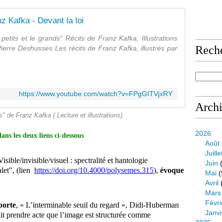
z Kafka - Devant la loi
 petits et le grands" Récits de Franz Kafka, Illustrations
Rech
ierre Deshusses Les récits de Franz Kafka, illustrés par
https://www.youtube.com/watch?v=FPgGITVjxRY
Arch
" de Franz Kafka ( Lecture et illustrations)
2026
s les deux liens ci-dessous
Août
Juille
isible/invisible/visuel : spectralité et hantologie
Juin
(
let", (lien
https://doi.org/10.4000/polysemes.315
),
évoque
Mai
(
Avril
Mars
Févri
 porte
, « L’interminable seuil du regard », Didi-Huberman
Janvi
ait prendre acte que l’image est structurée comme