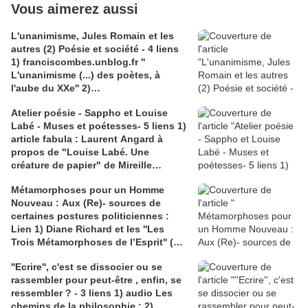
Vous aimerez aussi
L'unanimisme, Jules Romain et les
autres (2) Poésie et société - 4 liens
1) franciscombes.unblog.fr ''
L'unanimisme (...) des poètes, à
l'aube du XXe'' 2)
journals.openédition.org :
Atelier poésie - Sappho et Louise
Jacques Coenen-Huther ''J. Romain,
Labé - Muses et poétesses- 5 liens 1)
''Poète de la sociologie''; 3)
article fabula : Laurent Angard à
Couverture ''La vie unanime'' Poésie
propos de "Louise Labé. Une
Gallimard; 4) claireantoine .com
créature de papier" de Mireille
Mardis-Poésie(1): (...) Le ''Je''du poète
Huchon; 2) article du ''blog de la
s'étend aux dimensions du monde
Métamorphoses pour un Homme
pintade'' ; 3) Pinterest : Sonja Hpunkt
Nouveau : Aux (Re)- sources de
Louise ''chevalier''; 4) Christine
certaines postures politiciennes :
Planté; 5) Amable Tastu
Lien 1) Diane Richard et les ''Les
Trois Métamorphoses de l’Esprit'' (
Nietzsche); 2) Christophe Bouriau sur
''Ecrire'', c'est se dissocier ou se
''la valeur de la métamorphose''
rassembler pour peut-être , enfin, se
(Nietzsche, Pic de la Mirandole et
ressembler ? - 3 liens 1) audio Les
Montaigne)
chemins de la philosophie ; 2)