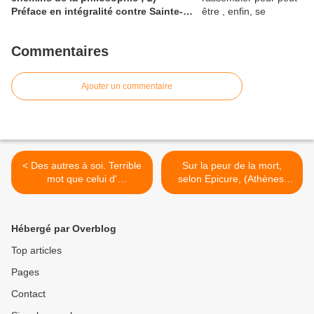
Préface en intégralité contre Sainte-
Beuve (Wikisource); 3)La position
d'Amable Tastu, poète, amie de
Commentaires
Sainte-Beuve
Ajouter un commentaire
< Des autres à soi. Terrible
Sur la peur de la mort,
mot que celui d'
selon Epicure, (Athènes,
''asymptomatique''
IVe -IIIe) . Lien avec une
émission radio france
culture à podcaster >
Hébergé par Overblog
Top articles
Pages
Contact