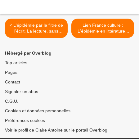
< L'épidémie par le filtre de
Lien France culture :
l'écrit. La lecture, sans
''L'épidémie en littérature, à
masque, sans gants, autre
travers 6 grands romans'' >
moyen de ''distanciation''.
Lien : Pour Thucydide,
Hébergé par Overblog
traduit par Philippe
Remacle - ''La peste d'
Top articles
Athènes'' :
Pages
remacle.org/bloodwolf/texte
s/thucypeste
Contact
Signaler un abus
C.G.U.
Cookies et données personnelles
Préférences cookies
Voir le profil de Claire Antoine sur le portail Overblog