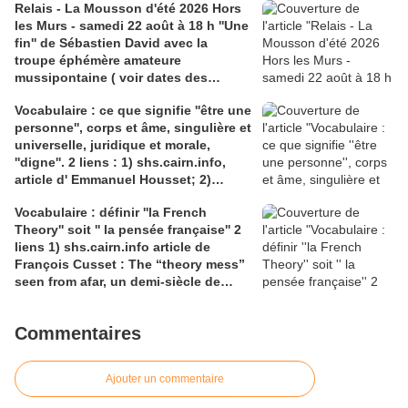
Relais - La Mousson d'été 2026 Hors
avenue Pinchard
les Murs - samedi 22 août à 18 h ''Une
fin'' de Sébastien David avec la
troupe éphémère amateure
mussipontaine ( voir dates des
répétitions). Direction Lélio Plotton,
Vocabulaire : ce que signifie ''être une
dramaturgie Lola Molina à l’Espace
personne'', corps et âme, singulière et
Saint-Laurent, Pont-à-Mousson 2
universelle, juridique et morale,
liens : 1) lien meec.org; 2)
''digne''. 2 liens : 1) shs.cairn.info,
lemeac.com
article d' Emmanuel Housset; 2)
causecommune-la revue.fr, article de
Vocabulaire : définir ''la French
Julian Roche
Theory'' soit '' la pensée française'' 2
liens 1) shs.cairn.info article de
François Cusset : The “theory mess”
seen from afar, un demi-siècle de
batailles théorico-critiques(...); 2)
tracts.gallimard.fr ''La haine de
Commentaires
l'émancipation...'', François Cusset
Ajouter un commentaire