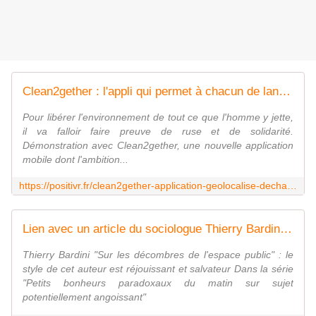
Clean2gether : l'appli qui permet à chacun de lancer des alertes environnementales.
Pour libérer l'environnement de tout ce que l'homme y jette,
il va falloir faire preuve de ruse et de solidarité.
Démonstration avec Clean2gether, une nouvelle application
mobile dont l'ambition...
https://positivr.fr/clean2gether-application-geolocalise-decharges-sauvages/
Lien avec un article du sociologue Thierry Bardini, sur le concept de - junk - - Le blog de claire
Thierry Bardini "Sur les décombres de l'espace public" : le
style de cet auteur est réjouissant et salvateur Dans la série
"Petits bonheurs paradoxaux du matin sur sujet
potentiellement angoissant"