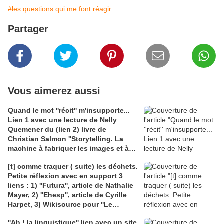
#les questions qui me font réagir
Partager
Vous aimerez aussi
Quand le mot ''récit'' m'insupporte...
Lien 1 avec une lecture de Nelly
Quemener du (lien 2) livre de
Christian Salmon ''Storytelling. La
machine à fabriquer les images et à
formater les esprits'' et lien 3 avec le
[t] comme traquer ( suite) les déchets.
site ''eternels-éclairs'' pour ''Le
Petite réflexion avec en support 3
pouvoir des fables'' de Jean de La
liens : 1) ''Futura'', article de Nathalie
Fontaine
Mayer, 2) ''Ehesp'', article de Cyrille
Harpet, 3) Wikisource pour ''Le
Malade imaginaire'' de Molière et
''Ah ! la linguistique'' lien avec un site
l'importance des selles en médecine