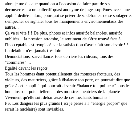
alors je me dis que quand on a l'occasion de faire part de ses
découvertes à un collectif quasi anonyme de juges suprêmes avec "une
appli " dédiée...alors, pourquoi se priver de se défouler, de se soulager et
s'empêcher de signaler tous les manquements environnementaux des
autres...
Ça va si vite !!! De plus, photos et infos aussitôt balancées, aussitôt
oubliées... la pression retombe, le sentiment de s'être trouvé face à
l'inacceptable est remplacé par la satisfaction d'avoir fait son devoir !!!
La délation n'est jamais très loin.
Dénonciations, surveillance, tous derrière les rideaux, tous des
"commères" ...
Egalité devant les ragots.
Tous les hommes étant potentiellement des monstres frotteurs, des
violeurs, des meurtriers, grâce à #balance ton porc, on pourrait dire que
grâce à cette appli " qui pourrait devenir #balance ton pollueur" tous les
humains sont potentiellement des monstres meutriers de la planète.
Vivement qu'elle soit débarrassée de ces méchants humains !
PS. Les dangers les plus grands (
ici je pense à l' "énergie propre"
que
)
serait le nucléaire
sont invisibles
.