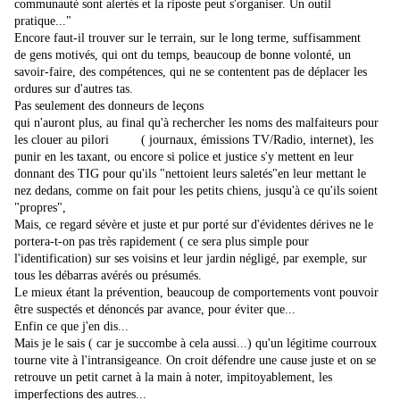
communauté sont alertés et la riposte peut s'organiser. Un outil
pratique..."
Encore faut-il trouver sur le terrain, sur le long terme, suffisamment
de gens motivés, qui ont du temps, beaucoup de bonne volonté, un
savoir-faire, des compétences, qui ne se contentent pas de déplacer les
ordures sur d'autres tas.
Pas seulement des donneurs de leçons
qui n'auront plus, au final qu'à rechercher les noms des malfaiteurs pour
les clouer au pilori ( journaux, émissions TV/Radio, internet), les
punir en les taxant, ou encore si police et justice s'y mettent en leur
donnant des TIG pour qu'ils "nettoient leurs saletés"en leur mettant le
nez dedans, comme on fait pour les petits chiens, jusqu'à ce qu'ils soient
"propres",
Mais, ce regard sévère et juste et pur porté sur d'évidentes dérives ne le
portera-t-on pas très rapidement ( ce sera plus simple pour
l'identification) sur ses voisins et leur jardin négligé, par exemple, sur
tous les débarras avérés ou présumés.
Le mieux étant la prévention, beaucoup de comportements vont pouvoir
être suspectés et dénoncés par avance, pour éviter que...
Enfin ce que j'en dis...
Mais je le sais ( car je succombe à cela aussi...) qu'un légitime courroux
tourne vite à l'intransigeance. On croit défendre une cause juste et on se
retrouve un petit carnet à la main à noter, impitoyablement, les
imperfections des autres...