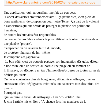
http://www.claireantoine.com/2016/02/je-ne-sais-pas-ce-que-je-suis-je-ne-sais-pas-ou-je-suis-indesirable-que-des-mots-de-l-homme-et-la-peau-tellement-coller-ma-main-dans
Une application qui, aujourd'hui, me fait un peu peur.
"Lancer des alertes environnementales", ça paraît bien, c'est plein de
bons sentiments, de compassion pour notre Terre.
Ça part de la volonté
d'associations qui ont décidé de protéger la planète des pollutions
humaines,
de rendre les humains éco-responsables
de donner "à nos "descendants la possibilité et le bonheur de vivre dans
une planète "propre",
d'empêcher ou de retarder la fin du monde,
de protéger l'humain de lui -même.
Je comprends et j'approuve.
Le bon côté, c'est de pouvoir partager son indignation dès qu'au détour
d'une route ou d'un sentier, au bord d'une plage ou au sommet de
l'Himalaya, on découvre un tas d'immondices/ordures ou toutes sortes de
déchets polluants.
On ne se contentera plus de bougonner, effondrés et effrayés, que les
autres sont sales, négligeants, criminels, on balancera tous des infos, des
photos ...
Pourquoi pas.
Qui va faire le travail de nettoyage ? Des "collectifs". Oui.
Je cite l'article mis en lien : "
À chaque fois, les membres de la