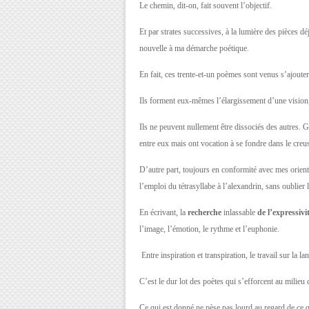
Le chemin, dit-on, fait souvent l’objectif.
Et par strates successives, à la lumière des pièces dé
nouvelle à ma démarche poétique.
En fait, ces trente-et-un poèmes sont venus s’ajoute
Ils forment eux-mêmes l’élargissement d’une vision,
Ils ne peuvent nullement être dissociés des autres. 
entre eux mais ont vocation à se fondre dans le creu
D’autre part, toujours en conformité avec mes orient
l’emploi du tétrasyllabe à l’alexandrin, sans oublier 
En écrivant, la
recherche
inlassable
de l’expressivi
l’image, l’émotion, le rythme et l’euphonie.
Entre inspiration et transpiration, le travail sur la l
C’est le dur lot des poètes qui s’efforcent au milieu 
Ce qui est donné ne pèse pas lourd au regard de ce qu