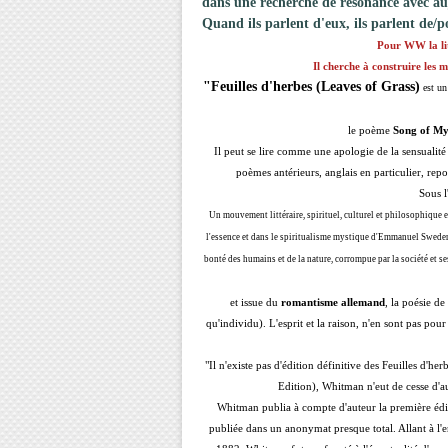
dans une recherche de résonance avec a
Quand ils parlent d'eux, ils parlent de/p
Pour WW la lit
Il cherche à construire les m
"Feuilles d'herbes (Leaves of Grass)
est un
le poème
Song of My
Il peut se lire comme une apologie de la sensualité 
poèmes antérieurs, anglais en particulier, rep
Sous l
Un
mouvement littéraire, spirituel, culturel et philosophique 
l'essence et dans le spiritualisme mystique d'Emmanuel Swede
bonté des humains et de la nature, corrompue par la société et se
et issue du
romantisme allemand
, la poésie de
qu'individu). L'esprit et la raison, n'en sont pas pou
"Il n'existe pas d'édition définitive des Feuilles d'h
Edition), Whitman n'eut de cesse d'a
Whitman publia à compte d'auteur la première éditi
publiée dans un anonymat presque total. Allant à l'en