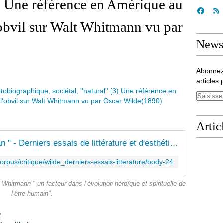
 (3) Une référence en Amérique au
obvil sur Walt Whitmann vu par
Newsl
Abonnez
articles 
Artic
" L'Évangile selon Walt Whitman " - Derniers essais de littérature et d'esthétique
/corpus/critique/wilde_derniers-essais-litterature/body-24
 W Whitmann " un facteur dans l’évolution héroïque et spirituelle de
l’être humain".
e