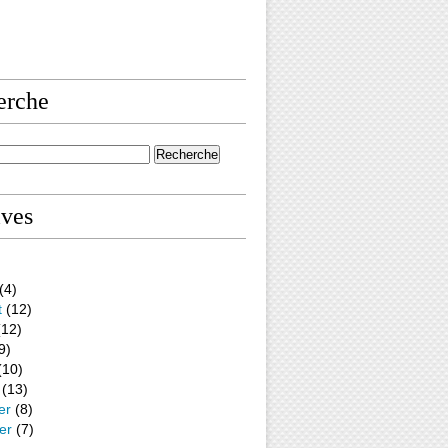
erche
ives
(4)
t
(12)
12)
9)
(10)
(13)
er
(8)
er
(7)