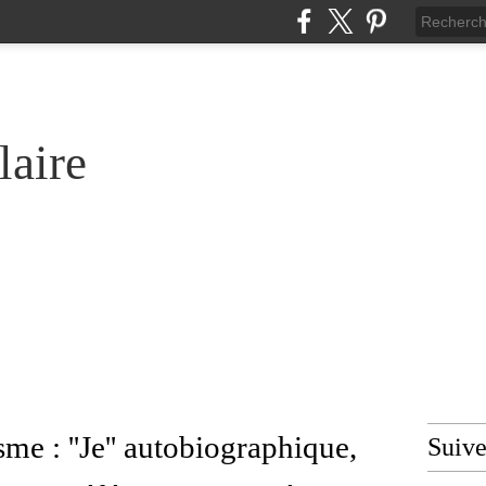
laire
me : ''Je'' autobiographique,
Suiv