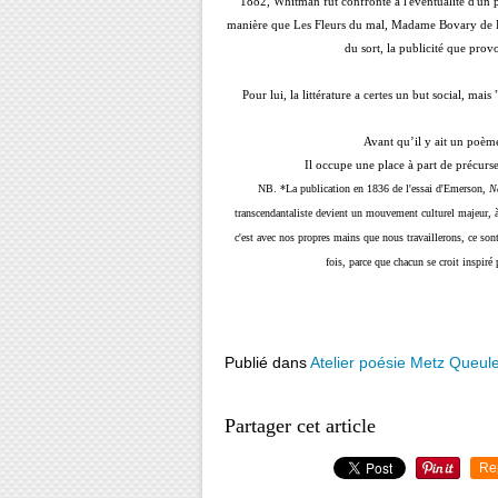
1882, Whitman fut confronté à l'éventualité d'un
manière que Les Fleurs du mal, Madame Bovary de Fl
du sort, la publicité que prov
Pour lui, la littérature a certes un but social, mai
Avant qu’il y ait un poème 
Il occupe une place à part de précurse
NB.
*La publication en 1836 de l'essai d'Emerson,
N
transcendantaliste devient un mouvement culturel majeur, à 
c'est avec nos propres mains que nous travaillerons, ce s
fois, parce que chacun se croit inspiré
Publié dans
Atelier poésie Metz Queul
Partager cet article
Re