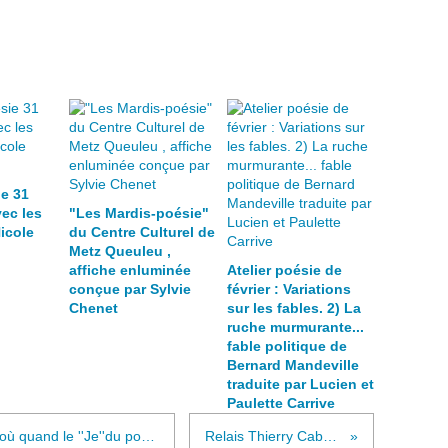
e 31
vec les
"Les Mardis-poésie"
icole
du Centre Culturel de
Metz Queuleu ,
affiche enluminée
Atelier poésie de
conçue par Sylvie
février : Variations
Chenet
sur les fables. 2) La
ruche murmurante...
fable politique de
Bernard Mandeville
traduite par Lucien et
Paulette Carrive
Mardis-Poésie : Les unanimistes, où quand le ''Je''du poète s'étend aux dimensions du monde (1) Jean-Richard Bloch, Jules Romains Lien image sur le site larousse.fr
Relais Thierry Cabot nouvelle édition de ''La Blessure des Mots''