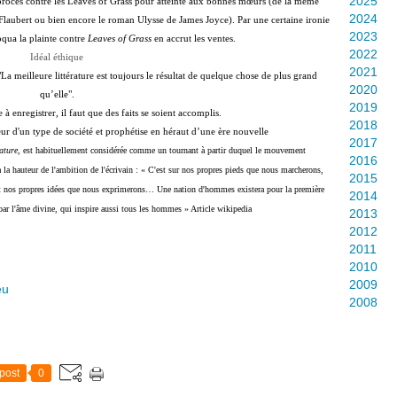
2025
 procès contre les Leaves of Grass pour atteinte aux bonnes mœurs (de la même
2024
aubert ou bien encore le roman Ulysse de James Joyce). Par une certaine ironie
2023
oqua la plainte contre
Leaves of Grass
en accrut les ventes.
2022
Idéal éthique
2021
s "La meilleure littérature est toujours le résultat de quelque chose de plus grand
2020
qu’elle".
2019
à enregistrer, il faut que des faits se soient accomplis.
2018
ur d'un type de société et prophétise en héraut d’une ère nouvelle
2017
ature
, est habituellement considérée comme un tournant à partir duquel le mouvement
2016
la hauteur de l'ambition de l'écrivain : « C'est sur nos propres pieds que nous marcherons,
2015
ont nos propres idées que nous exprimerons… Une nation d'hommes existera pour la première
2014
 par l'âme divine, qui inspire aussi tous les hommes » Article wikipedia
2013
2012
2011
2010
2009
eu
2008
post
0