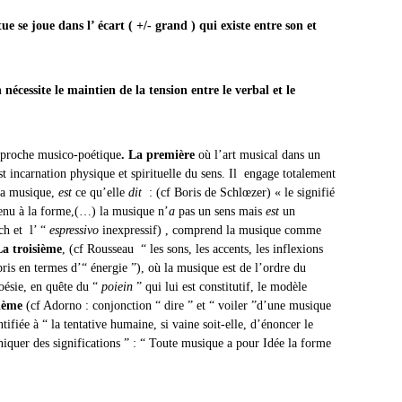
 se joue dans l’ écart ( +/- grand ) qui existe entre son et
essite le maintien de la tension entre le verbal et le
pproche musico-poétique
. La première
où l’art musical dans un
st incarnation physique et spirituelle du sens. Il engage totalement
 La musique,
est
ce qu’elle
dit
: (cf Boris de Schlœzer) « le signifié
tenu à la forme,(…) la musique n’
a
pas un sens mais
est
un
tch et l’ “
espressivo
inexpressif) , comprend la musique comme
La troisième
, (cf Rousseau “ les sons, les accents, les inflexions
ris en termes d’“ énergie ”), où la musique est de l’ordre du
poésie, en quête du “
poiein
” qui lui est constitutif, le modèle
ième
(cf Adorno : conjonction “ dire ” et “ voiler ”d’une musique
tifiée à “ la tentative humaine, si vaine soit-elle, d’énoncer le
uer des significations ” : “ Toute musique a pour Idée la forme