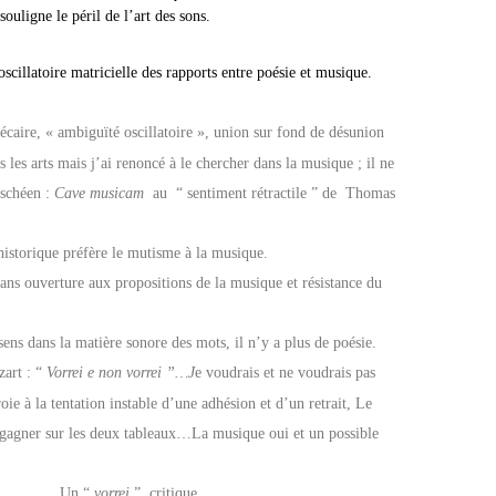
ouligne le péril de l’art des sons.
 oscillatoire matricielle des rapports entre poésie et musique.
aire, « ambiguïté oscillatoire », union sur fond de désunion
s les arts mais j’ai renoncé à le chercher dans la musique ; il ne
zschéen :
Cave musicam
au
“ sentiment rétractile ” de Thomas
 historique préfère le mutisme à la musique.
sans ouverture aux propositions de la musique et résistance du
la matière sonore des mots, il n’y a plus de poésie.
art : “
Vorrei e non vorrei ”…J
e voudrais et ne voudrais pas
la tentation instable d’une adhésion et d’un retrait,
Le
 gagner sur les deux tableaux…
La musique oui et un possible
 “
vorrei
” critique.