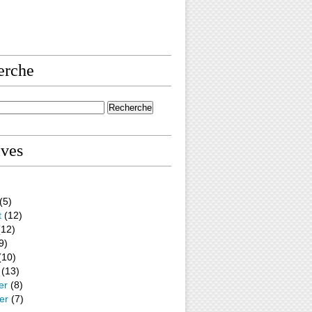
erche
ives
(5)
t
(12)
12)
9)
(10)
(13)
er
(8)
er
(7)