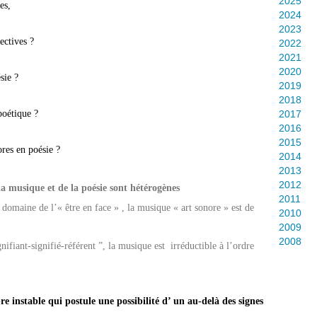
2025
es,
2024
2023
ectives ?
2022
2021
2020
ésie ?
2019
2018
poétique ?
2017
2016
2015
res en poésie ?
2014
2013
2012
a musique et de la poésie sont hétérogènes
2011
 domaine de l’« être en face » , l
a musique « art sonore » est de
2010
2009
2008
ifiant-signifié-référent ”, l
a musique est irréductible à l’ordre
bre instable qui postule une possibilité d’ un au-delà des signes