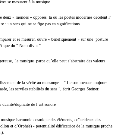
rent à la musique
re deux « mondes » opposés, là où les poètes modernes décèlent l’
re : un sens qui ne se fige pas en significations
comparer et se mesurer, ouvre « bénéfiquement » sur une posture
hétique du “ Nom divin ”.
ereuse, la musique parce qu’elle peut s’abstraire des valeurs
glissement de la vérité au mensonge :
“ Le son menace toujours
rée, les serviles stabilités du sens ”, écrit Georges Steiner.
cité de l’art sonore
a musique harmonie cosmique des éléments, coïncidence des
ollon et d’Orphée) - potentialité édificatrice de la musique proche
n).