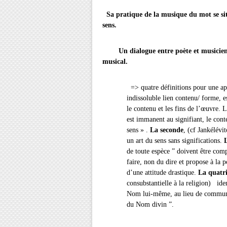
Sa pratique de la musique du mot se situe
sens.
Un dialogue entre poète et musicien néc
musical.
=> quatre définitions pour une a
indissoluble lien contenu/ forme, e
le contenu et les fins de l’œuvre.
est immanent au signifiant, le con
sens » .
La seconde
, (cf Jankélévi
un art du sens sans significations.
de toute espèce ” doivent être comp
faire, non du dire et propose à la 
d’une attitude drastique.
La quatr
consubstantielle à la religion) iden
Nom lui-même, au lieu de communiq
du Nom divin ”.