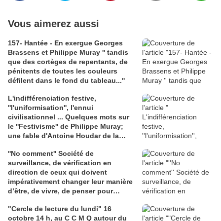
Vous aimerez aussi
157- Hantée - En exergue Georges
Brassens et Philippe Muray '' tandis
que des cortèges de repentants, de
pénitents de toutes les couleurs
défilent dans le fond du tableau...''
L'indifférenciation festive,
''l'uniformisation'', l'ennui
civilisationnel ... Quelques mots sur
le ''Festivisme'' de Philippe Muray;
une fable d'Antoine Houdar de la
Motte - 3 liens : 1) wikipedia.org, bio
''No comment'' Société de
de P. Muray; 2) radiofrance.fr ''Les
surveillance, de vérification en
nuits de France Culture'' interview de
direction de ceux qui doivent
P. Muray; 3) books.openedition.org,
impérativement changer leur manière
article de Bernard Puel sur Adorno
d’être, de vivre, de penser pour
''une philosophie de l'ennui
espérer continuer à être acceptés
"Cercle de lecture du lundi" 16
dans ''une société redéfinie'' 3 Liens :
octobre 14 h, au C C M Q autour du
1) audio France Culture ''le