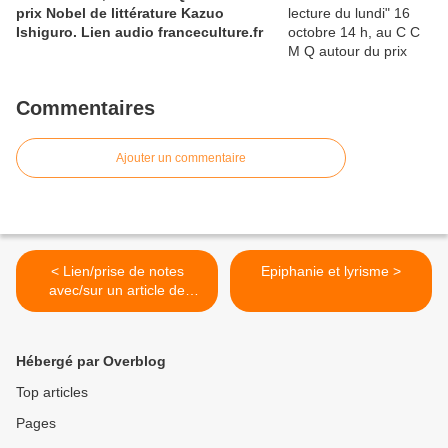
prix Nobel de littérature Kazuo
panoptique de Bentham'' 2)
Ishiguro. Lien audio franceculture.fr
Wikipedia.org, article ''panoptique'';
3) claireantoine.com...Progrès ...
Commentaires
Ajouter un commentaire
< Lien/prise de notes
Epiphanie et lyrisme >
avec/sur un article de
Michèle Finck - Poésie et
poétique du son : dialogue
entre poètes et musiciens
Hébergé par Overblog
Top articles
Pages