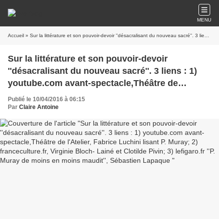
MENU
Accueil
» Sur la littérature et son pouvoir-devoir ''désacralisant du nouveau sacré''. 3 liens : 1) youtube.com avant-spectacle,Théâtre de l'Atelier, Fabrice Luchini lisant P. Muray; 2) franceculture.fr, Virginie Bloch- Lainé et Clotilde Pivin; 3) lefigaro.fr ''P. Muray de moins en moins maudit'', Sébastien Lapaque
Sur la littérature et son pouvoir-devoir
''désacralisant du nouveau sacré''. 3 liens : 1)
youtube.com avant-spectacle,Théâtre de
l'Atelier, Fabrice Luchini lisant P. Muray; 2)
Publié le 10/04/2016 à 06:15
franceculture.fr, Virginie Bloch- Lainé et Clotilde
Par
Claire Antoine
Pivin; 3) lefigaro.fr ''P. Muray de moins en moins
maudit'', Sébastien Lapaque