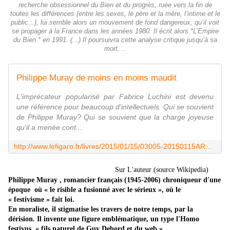
recherche obsessionnel du Bien et du progrès, ruée vers la fin de
toutes les différences (entre les sexes, le père et la mère, l’intime et le
public...), lui semble alors un mouvement de fond dangereux, qu’il voit
se propager à la France dans les années 1980. Il écrit alors *L’Empire
du Bien * en 1991. (...) Il poursuivra cette analyse critique jusqu’à sa
mort. ..
Philippe Muray de moins en moins maudit
L'imprécateur popularisé par Fabrice Luchini est devenu
une référence pour beaucoup d'intellectuels. Qui se souvient
de Philippe Muray? Qui se souvient que la charge joyeuse
qu'il a menée cont...
http://www.lefigaro.fr/livres/2015/01/15/03005-20150115ARTFIG00020-philippe-muray-de-moins-en-moins-maudit.php
Sur L'auteur (source Wikipedia)
Philippe Muray , romancier français (1945-2006) chroniqueur d'une
époque où « le risible a fusionné avec le sérieux », où le
« festivisme » fait loi.
En moraliste, il stigmatise les travers de notre temps, par la
dérision. Il invente une figure emblématique, un type l'Homo
festivus, « fils naturel de Guy Debord et du web ».