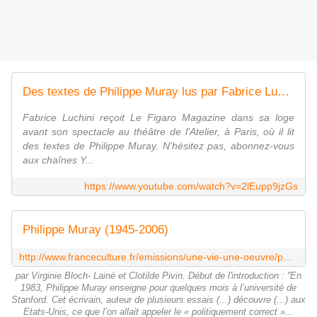
Des textes de Philippe Muray lus par Fabrice Luchini - Le Figaro
Fabrice Luchini reçoit Le Figaro Magazine dans sa loge
avant son spectacle au théâtre de l'Atelier, à Paris, où il lit
des textes de Philippe Muray. N'hésitez pas, abonnez-vous
aux chaînes Y...
https://www.youtube.com/watch?v=2lEupp9jzGs
Philippe Muray (1945-2006)
http://www.franceculture.fr/emissions/une-vie-une-oeuvre/philippe-muray-1945-2006
par Virginie Bloch- Lainé et Clotilde Pivin. Début de l'introduction : ''En
1983, Philippe Muray enseigne pour quelques mois à l’université de
Stanford. Cet écrivain, auteur de plusieurs essais (...) découvre (...) aux
Etats-Unis, ce que l’on allait appeler le « politiquement correct »...