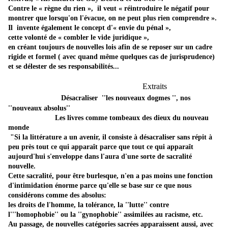
Contre le « règne du rien », il veut « réintroduire le négatif pour
montrer que lorsqu'on l'évacue, on ne peut plus rien comprendre ».
Il invente également le concept d'« envie du pénal »,
cette volonté de « combler le vide juridique »,
en créant toujours de nouvelles lois afin de se reposer sur un cadre
rigide et formel ( avec quand même quelques cas de jurisprudence)
et se délester de ses responsabilités...
Extraits
Désacraliser ''les nouveaux dogmes '', nos
''nouveaux absolus''
Les livres comme tombeaux des dieux du nouveau
monde
"Si la littérature a un avenir, il consiste à désacraliser sans répit à
peu près tout ce qui apparaît parce que tout ce qui apparaît
aujourd'hui s'enveloppe dans l'aura d'une sorte de sacralité
nouvelle.
Cette sacralité, pour être burlesque, n'en a pas moins une fonction
d'intimidation énorme parce qu'elle se base sur ce que nous
considérons comme des absolus:
les droits de l'homme, la tolérance, la ''lutte'' contre
l'''homophobie'' ou la ''gynophobie'' assimilées au racisme, etc.
Au passage, de nouvelles catégories sacrées apparaissent aussi, avec