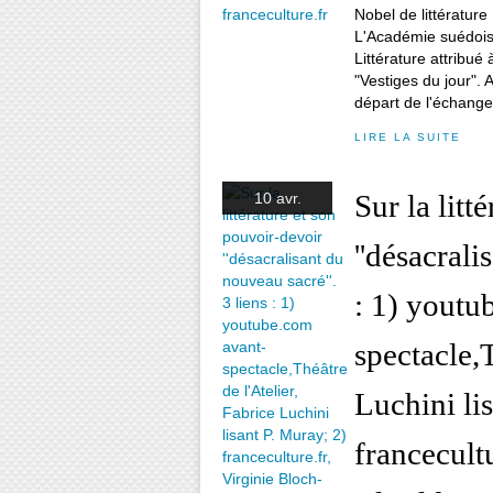
L'Académie suédoise
Littérature attribué
"Vestiges du jour".
départ de l'échange :
LIRE LA SUITE
Sur la litt
10 avr.
''désacrali
: 1) youtu
spectacle,T
Luchini li
francecultu