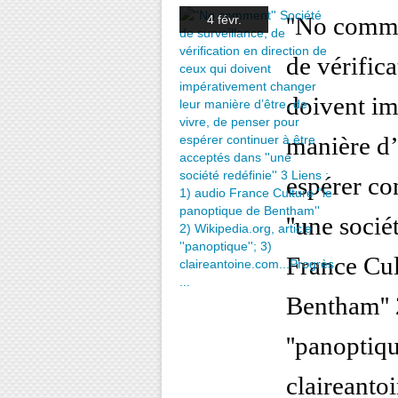
''No comme
4 févr.
de vérific
doivent im
manière d’
espérer co
''une socié
France Cul
Bentham'' 
''panoptiqu
claireantoi