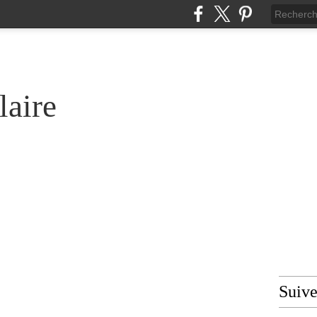
laire
Suiv