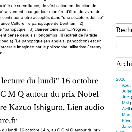
Rech
ment pensé depuis si longtemps !!!! (extrait de l'article
ipedia) "Le panoptique (en anglais, panopticon) est un
carcérale imaginée par le philosophe utilitariste Jeremy
e...
Arch
 lecture du lundi" 16 octobre
2026
Août
Juille
 C M Q autour du prix Nobel
Juin
(
Mai
(
ture Kazuo Ishiguro. Lien audio
Avril
Mars
re.fr
Févri
Janvi