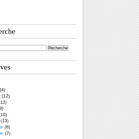
erche
ives
(4)
t
(12)
12)
9)
(10)
(13)
er
(8)
er
(7)