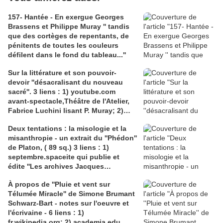
157- Hantée - En exergue Georges
Brassens et Philippe Muray '' tandis
que des cortèges de repentants, de
pénitents de toutes les couleurs
défilent dans le fond du tableau...''
Sur la littérature et son pouvoir-
devoir ''désacralisant du nouveau
sacré''. 3 liens : 1) youtube.com
avant-spectacle,Théâtre de l'Atelier,
Fabrice Luchini lisant P. Muray; 2)
franceculture.fr, Virginie Bloch- Lainé
Deux tentations : la misologie et la
et Clotilde Pivin; 3) lefigaro.fr ''P.
misanthropie - un extrait du ''Phédon''
Muray de moins en moins maudit'',
de Platon, ( 89 sq.) 3 liens : 1)
Sébastien Lapaque
septembre.spaceite qui publie et
édite ''Les archives Jacques
Muglioni'; 2) philolog.fr' pour un
À propos de ''Pluie et vent sur
article de Simone Manon sur Kant et
Télumée Miracle'' de Simone Brumant
''la tentation de la misologie''; 3)
Schwarz-Bart - notes sur l'oeuvre et
claireantoine.com, Eloge de Roger
l'écrivaine - 6 liens : 1)
Bastide et de l'otium philosophicum,
fr.wikipedia.org; 2) academia.edu,