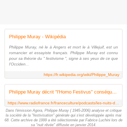
Philippe Muray - Wikipédia
Philippe Muray, né le à Angers et mort le à Villejuif, est un
romancier et essayiste français. Philippe Muray est connu
pour sa théorie du " festivisme ", signe à ses yeux de ce que
l'Occiden...
https://fr.wikipedia.org/wiki/Philippe_Muray
Philippe Muray décrit "l'Homo Festivus" conséquence de la sortie de l'Histoire (1999)
https://www.radiofrance.fr/franceculture/podcasts/les-nuits-de-france-culture/philippe-muray-decrit-l-homo-festivus-consequence-de-la-sortie-de-l-histoire-1999-6062807
Dans l'émission Agora, Philippe Muray ( 1945-2006) analyse et critique
la société de la "festivisation" générale qui s'est développée après mai
68. Cette archive de 1999 a été sélectionnée par Fabrice Luchini lors de
sa "nuit rêvée" diffusée en janvier 2014.