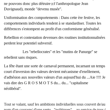
ne pouvons donc plus détruire
(
cf l'anthropologue Jean
Duvignaud), monde ''devenu musée''.
Uniformisation des comportements
: Dans cette ère festive, les
comportements individuels tendent à se standardiser. Toutes les
différences s'estompent au profit d'un conformisme généralisé.
Rebellion et contestation devenues des routines institutionnalisées
perdent leur potentiel subversif.
Les ''rebellocrates'' et les ''mutins de Panurge'' se
rebellent sans risques.
La fête étant une sorte de carnaval permanent, incarnant un temps
court d'inversion des valeurs devient mécanisme d'enrôlement,
d'adhésion aux nouvelles valeurs d'un aujourd'hui du ...Aie !!!! Je
vais dire des G R O S M O T S du... du... ''capitalisme
néolibéral''
.
Tout se valant, sauf les ambitions individuelles sous couvert de/au
nom d'un courage/ d'une vertu - ''politiques'' - au service de tous (