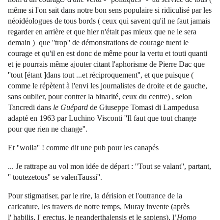
même si l'on sait dans notre bon sens populaire si ridiculisé par les
néoidéologues de tous bords ( ceux qui savent qu'il ne faut jamais
regarder en arrière et que hier n'était pas mieux que ne le sera
demain ) que ''trop'' de démonstrations de courage tuent le
courage et qu'il en est donc de même pour la vertu et touti quanti
et je pourrais même ajouter citant l'aphorisme de Pierre Dac que
''tout [étant ]dans tout ...et réciproquement'', et que puisque (
comme le répètent à l'envi les journalistes de droite et de gauche,
sans oublier, pour contrer la binarité, ceux du centre) , selon
Tancredi dans
le Guépard
de Giuseppe Tomasi di Lampedusa
adapté en 1963 par Luchino Visconti ''Il faut que tout change
pour que rien ne change''.
Et ''woila'' ! comme dit une pub pour les canapés
... Je rattrape au vol mon idée de départ : ''Tout se valant'', partant,
'' toutezetous'' se valenTaussi''.
Pour stigmatiser, par le rire, la dérision et l'outrance de la
caricature, les travers de notre temps, Muray invente (après
l'
habilis, l'
erectus,
le
neanderthalensis et le sapiens),
l’
Homo