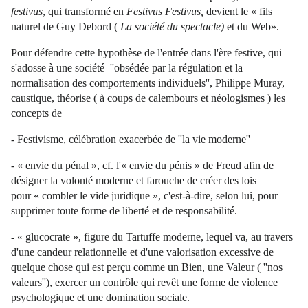
festivus
, qui transformé en
Festivus Festivus,
devient le
« fils
naturel de Guy Debord (
La société du spectacle)
et du Web»
.
Pour défendre cette hypothèse de l'entrée dans l'ère festive, qui
s'adosse à une société ''obsédée par la régulation et la
normalisation des comportements individuels'', Philippe Muray,
caustique, théorise ( à coups de calembours et néologismes ) les
concepts de
- Festivisme, célébration exacerbée de ''la vie moderne''
-
« envie du pénal »
, cf. l'
« envie du pénis »
de Freud afin de
désigner la volonté moderne et farouche de créer des lois
pour
« combler le vide juridique »
, c'est-à-dire, selon lui, pour
supprimer toute forme de liberté et de responsabilité.
- « glucocrate », figure du Tartuffe moderne, lequel va, au travers
d'une candeur relationnelle et d'une valorisation excessive de
quelque chose qui est perçu comme un Bien, une Valeur ( ''nos
valeurs''), exercer un contrôle qui revêt une forme de violence
psychologique et une domination sociale.