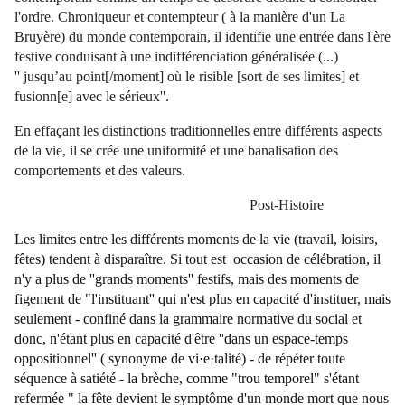
l'ordre
. Chroniqueur et contempteur ( à la manière d'un La
Bruyère) du monde contemporain, il identifie une entrée dans l'ère
festive conduisant à une indifférenciation généralisée (...)
'' jusqu’au point[/moment] où
le risible [sort de ses limites] et
fusionn[e] avec le sérieux''
.
En effaçant les distinctions traditionnelles entre différents aspects
de la vie, il se crée une uniformité et une banalisation des
comportements et des valeurs.
Post-Histoire
Les limites entre les différents moments de la vie (travail, loisirs,
fêtes) tendent à disparaître. Si tout est occasion de célébration, il
n'y a plus de ''grands moments'' festifs, mais des moments de
figement de "l'instituant'' qui n'est plus en capacité d'instituer, mais
seulement - confiné dans la grammaire normative du social et
donc, n'étant plus en capacité d'être ''dans un espace-temps
oppositionnel'' ( synonyme de vi·e·talité) - de répéter toute
séquence à satiété - la brèche, comme "trou temporel" s'étant
refermée " la fête devient le symptôme d'un monde mort que nous