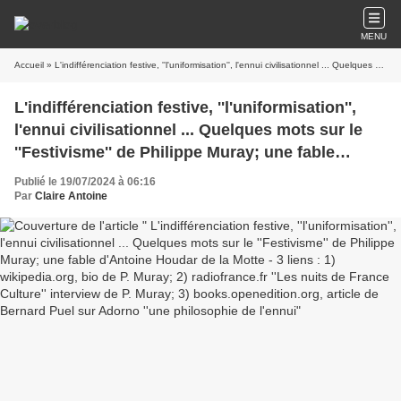
MENU
Accueil
» L'indifférenciation festive, ''l'uniformisation'', l'ennui civilisationnel ... Quelques mots sur le ''Festivisme'' de Philippe Muray; une fable d'Antoine Houdar de la Motte - 3 liens : 1) wikipedia.org, bio de P. Muray; 2) radiofrance.fr ''Les nuits de France Culture'' interview de P. Muray; 3) books.openedition.org, article de Bernard Puel sur Adorno ''une philosophie de l'ennui
L'indifférenciation festive, ''l'uniformisation'',
l'ennui civilisationnel ... Quelques mots sur le
''Festivisme'' de Philippe Muray; une fable
d'Antoine Houdar de la Motte - 3 liens : 1)
Publié le 19/07/2024 à 06:16
wikipedia.org, bio de P. Muray; 2) radiofrance.fr
Par
Claire Antoine
''Les nuits de France Culture'' interview de P.
Muray; 3) books.openedition.org, article de
Bernard Puel sur Adorno ''une philosophie de
l'ennui