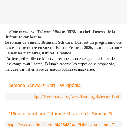
Pluie et vent sur Télumée Miracle,
1972, un chef-d'œuvre de la
littérature caribéenne
Le roman de Simone Brumant Schwarz- Bart est au programme des
classes de première en vue du Bac de Français 2026, dans le parcours
.
''Tisser les mémoires, habiter le monde''
''Arrière-petite-fille de Minerve, femme chanceuse que l'abolition de
l'esclavage avait libérée, Télumée raconte les étapes de sa propre vie,
marquée par l'alternance de saisons bonnes et mauvaises...''
Simone Schwarz-Bart - Wikipédia
https://fr.wikipedia.org/wiki/Simone_Schwarz-Bart
"Pluie et vent sur Télumée Miracle" de Simone Schwarz-Bart : l'identité des héroïnes antillaises by Tatiana Pieters
https://www.academia.edu/44284824/_Pluie_et_vent_sur_T%C3%A9lum%C3%A9e_Miracle_de_Simone_Schwarz_Bart_lidentit%C3%A9_des_h%C3%A9ro%C3%AFnes_antillaises_by_Tatiana_Pieters