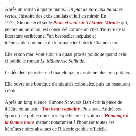
Après un roman à quatre mains,
Un plat de porc aux bananes
vertes
, l'histoire des exils antillais et juif en miroir. En
1972, Simone écrit seule
Pluie et vent sur Télumée Miracle
qui,
encore aujourd'hui, est considéré comme un chef-d'œuvre de la
littérature caribéenne, ''un best-seller inépuisé et
inépuisable''comme le dit le romancier Patrick Chamoiseau.
Elle et son mari vont subir un quasi-procès politique quand celui-
ci publie le roman
La Mûlatresse Solitude.
Ils décident de rester en Guadeloupe, mais de ne plus rien publier.
Elle ouvre une boutique d'antiquités coloniales, puis un restaurant
créole.
Après un long silence, Simone Schwarz-Bart écrit la pièce de
théâtre en un acte :
Ton beau capitaine.
Puis avec André, son
époux, elle publie une encyclopédie en six volumes
Hommage à
la femme noire
mettant notamment à l'honneur toutes ces
héroïnes noires absentes de l'historiographie officielle.