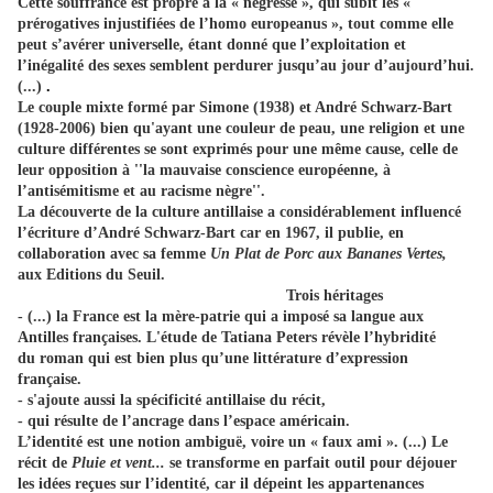
Cette souffrance est propre à la « négresse », qui subit les «
prérogatives injustifiées de l’homo europeanus », tout comme elle
peut s’avérer universelle, étant donné que l’exploitation et
l’inégalité des sexes semblent perdurer jusqu’au jour d’aujourd’hui.
(...)
. 
Le couple mixte formé par Simone (1938) et André Schwarz-Bart
(1928-2006) bien qu'ayant une couleur de peau, une religion et une
culture différentes se sont exprimés pour une même cause, celle de
leur opposition à ''la mauvaise conscience européenne, à
l’antisémitisme et au racisme nègre''.
La découverte de la culture antillaise a considérablement influencé
l’écriture d’André Schwarz-Bart car en 1967, il publie, en
collaboration avec sa femme
Un Plat de Porc aux Bananes Vertes,
aux
Editions du Seuil.
Trois héritages
- (...) la France est la mère-patrie qui a imposé sa langue aux
Antilles françaises. L'étude de Tatiana Peters révèle l’hybridité
du roman qui est bien plus qu’une littérature d’expression
française.
- s'ajoute aussi la spécificité antillaise du récit,
- qui résulte de l’ancrage dans l’espace américain.
L’identité est une notion ambiguë, voire un « faux ami ». (...) Le
récit de
Pluie et vent...
se transforme en parfait outil pour déjouer
les idées reçues sur l’identité, car il dépeint les appartenances