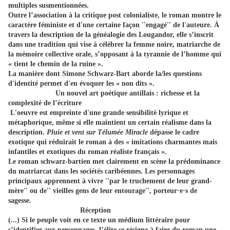
multiples susmentionnées.
Outre l’association à la critique post colonialiste, le roman montre le
caractère féministe et d'une certaine façon ''engagé'' de l'auteure.
À
travers la description de la généalogie des Lougandor, elle s’inscrit
dans une tradition qui vise à célébrer la femme noire, matriarche de
la mémoire collective orale, s’opposant à la tyrannie de l’homme qui
« tient le chemin de la ruine ».
La manière dont Simone Schwarz-Bart aborde la/les questions
d'identité permet d'en évoquer les « non dits ».
Un nouvel art poétique antillais : richesse et la
complexité de l’écriture
L'oeuvre est empreinte d'une grande sensibilité lyrique et
métaphorique, même si elle maintient un certain réalisme dans la
description.
Pluie et vent sur Télumée Miracle
dépasse le cadre
exotique qui réduirait le roman à des « imitations charmantes mais
infantiles et exotiques du roman réaliste français ».
Le roman schwarz-bartien met clairement en scène la prédominance
du matriarcat dans les sociétés caribéennes. Les personnages
principaux apprennent à vivre ''par le truchement de leur grand-
mère'' ou de'' vieilles gens de leur entourage'', porteur·e·s de
sagesse.
Réception
(...) Si le peuple voit en ce texte un médium littéraire pour
s’identifier aux personnages,
l’élite se résigne à faire du roman une