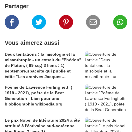
Partager
Vous aimerez aussi
Deux tentations : la misologie et la
misanthropie - un extrait du ''Phédon''
de Platon, ( 89 sq.) 3 liens : 1)
septembre.spaceite qui publie et
édite ''Les archives Jacques
Muglioni'; 2) philolog.fr' pour un
Poème de Lawrence Ferlinghetti (
article de Simone Manon sur Kant et
1919 - 2021), poète de la Beat
''la tentation de la misologie''; 3)
Generation - Lien pour une
claireantoine.com, Eloge de Roger
biobliographie wikipedia.org
Bastide et de l'otium philosophicum,
contre la misologie
Le prix Nobel de littérature 2024 a été
attribué à l'écrivaine sud-coréenne
Han Kang. 2 liens 1)