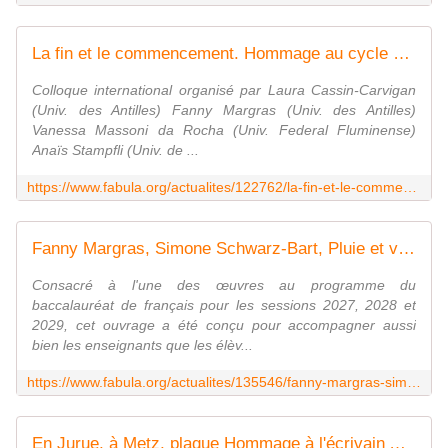
La fin et le commencement. Hommage au cycle antillais de Simone et André Schwarz-Bart (en ligne)
Colloque international organisé par Laura Cassin-Carvigan
(Univ. des Antilles) Fanny Margras (Univ. des Antilles)
Vanessa Massoni da Rocha (Univ. Federal Fluminense)
Anaïs Stampfli (Univ. de ...
https://www.fabula.org/actualites/122762/la-fin-et-le-commencement-hommage-au-cycle-antillais-de.html
Fanny Margras, Simone Schwarz-Bart, Pluie et vent sur Télumée Miracle
Consacré à l'une des œuvres au programme du
baccalauréat de français pour les sessions 2027, 2028 et
2029, cet ouvrage a été conçu pour accompagner aussi
bien les enseignants que les élèv...
https://www.fabula.org/actualites/135546/fanny-margras-simone-schwarz-bart-pluie-et-vent-sur-telumee-miracle.html
En Jurue, à Metz, plaque Hommage à l'écrivain André Schwarz-Bart, sur le seuil de sa maison natale; lien wikipedia.org pour la bio-bibliographie de l'auteur - Le blog de claire