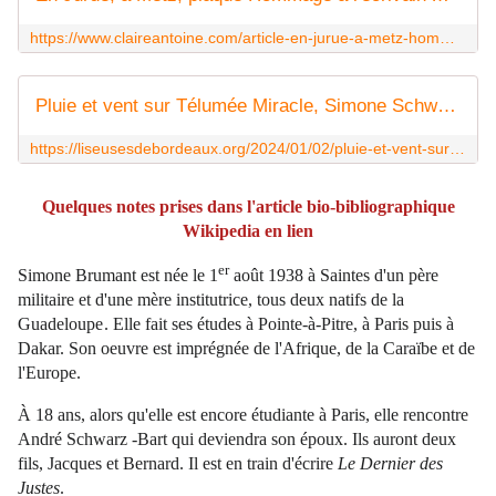
https://www.claireantoine.com/article-en-jurue-a-metz-hommage-a-andre-schwarz-bart-99211098.html
Pluie et vent sur Télumée Miracle, Simone Schwarz-Bart
https://liseusesdebordeaux.org/2024/01/02/pluie-et-vent-sur-telumee-miracle-simone-schwarz-bart/
Quelques notes prises dans l'article bio-bibliographique
Wikipedia en lien
er
Simone Brumant est née le
1
août 1938
à Saintes d'un père
militaire et d'une mère institutrice, tous deux natifs de la
Guadeloupe
. Elle fait ses études à Pointe-à-Pitre, à Paris puis à
Dakar. Son oeuvre est imprégnée de l'Afrique, de la Caraïbe et de
l'Europe.
À 18 ans, alors qu'elle est encore étudiante à Paris, elle rencontre
André Schwarz -Bart qui deviendra son époux. Ils auront deux
fils, Jacques et Bernard. Il est en train d'écrire
Le Dernier des
Justes
.