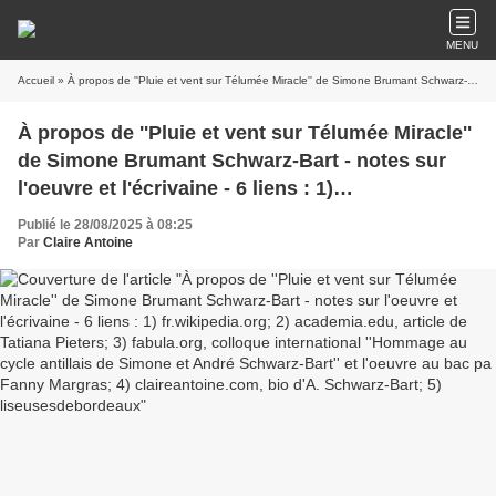
MENU
Accueil
» À propos de ''Pluie et vent sur Télumée Miracle'' de Simone Brumant Schwarz-Bart - notes sur l'oeuvre et l'écrivaine - 6 liens : 1) fr.wikipedia.org; 2) academia.edu, article de Tatiana Pieters; 3) fabula.org, colloque international ''Hommage au cycle antillais de Simone et André Schwarz-Bart'' et l'oeuvre au bac pa Fanny Margras; 4) claireantoine.com, bio d'A. Schwarz-Bart; 5) liseusesdebordeaux
À propos de ''Pluie et vent sur Télumée Miracle''
de Simone Brumant Schwarz-Bart - notes sur
l'oeuvre et l'écrivaine - 6 liens : 1)
fr.wikipedia.org; 2) academia.edu, article de
Publié le 28/08/2025 à 08:25
Tatiana Pieters; 3) fabula.org, colloque
Par
Claire Antoine
international ''Hommage au cycle antillais de
Simone et André Schwarz-Bart'' et l'oeuvre au
bac pa Fanny Margras; 4) claireantoine.com, bio
d'A. Schwarz-Bart; 5) liseusesdebordeaux