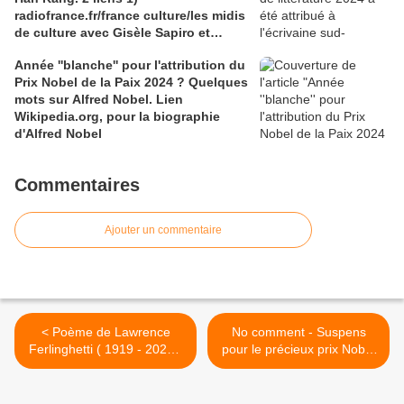
radiofrance.fr/france culture/les midis
de culture avec Gisèle Sapiro et
Alexandre Gefen ; 2) Wikipedia.org
Année ''blanche'' pour l'attribution du
pour une bio-bibliographie de Han
Prix Nobel de la Paix 2024 ? Quelques
Kang
mots sur Alfred Nobel. Lien
Wikipedia.org, pour la biographie
d'Alfred Nobel
Commentaires
Ajouter un commentaire
< Poème de Lawrence
No comment - Suspens
Ferlinghetti ( 1919 - 2021),
pour le précieux prix Nobel
poète de la Beat
de la Paix 2025. À ce jour,
Generation - Lien pour une
338 nominations (Les
biobliographie wikipedia.org
nominés sont...) annoncées