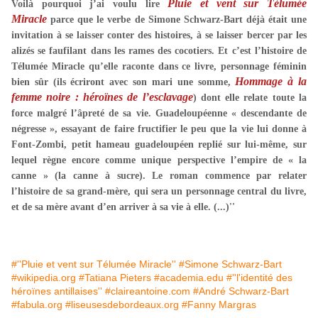
Pluie et vent sur Télumée
Voilà pourquoi j’ai voulu lire
Miracle
parce que le verbe de Simone Schwarz-Bart déjà était une
invitation à se laisser conter des histoires, à se laisser bercer par les
alizés se faufilant dans les rames des cocotiers. Et c’est l’histoire de
Télumée Miracle qu’elle raconte dans ce livre, personnage féminin
Hommage à la
bien sûr (ils écriront avec son mari une somme,
femme noire : héroïnes de l’esclavage
) dont elle relate toute la
force malgré l’âpreté de sa vie. Guadeloupéenne « descendante de
négresse », essayant de faire fructifier le peu que la vie lui donne à
Font-Zombi, petit hameau guadeloupéen replié sur lui-même, sur
lequel règne encore comme unique perspective l’empire de « la
canne » (la canne à sucre). Le roman commence par relater
l’histoire de sa grand-mère, qui sera un personnage central du livre,
et de sa mère avant d’en arriver à sa vie à elle. (...)''
#''Pluie et vent sur Télumée Miracle''
#Simone Schwarz-Bart
#wikipedia.org
#Tatiana Pieters
#academia.edu
#''l'identité des
héroïnes antillaises''
#claireantoine.com
#André Schwarz-Bart
#fabula.org
#liseusesdebordeaux.org
#Fanny Margras