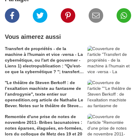
Vous aimerez aussi
Transfert de propriétés - de la
machine à l'humain et vice -versa - La
cybernétique, ou l'art de gouverner -
Liens 1) electropublication : ''Qu'est-
ce que la cybernétique ? ''; transfert
dans les mots et les contextes - dans
''Le théâtre de Steven Berkoff : de
l'histoire : 2) fabula.org ''analogie et
l’exaltation machiste au fantasme de
anachronie''
l’androgynie'', texte entier sur
openedition.org article de Nathalie Le
Bever. Notes sur le théâtre de Steven
Berkoff, dans un article de N. Le
Remontée d'une prise de notes de
Bever : ''orgie, orgasme et politique''.
novembre 2011- Bribes lacunatoires :
Lien academia.edu : texte de
notes éparses, élaguées, en-formées,
Dominique Massonnaud repris sur
lors du colloque de Metz des 19 et 20
'Fabula' : Une dramaturgie