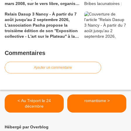
mars 2008, sur le vers libre, organisé
catastrophiste, textes réunis par
par Catherine Boschian. 2 liens : 1) in
Jean-Marc Lanteri.
Relais Dasup 3 Nancy - À partir du 7
''Fabula'', les actes du colloque; 2)
août jusqu'au 2 septembre 2026,
Lien avec un pdf de l'université de
L'association Pacha propose la
Lausanne sur Le vers libre
troisième édition de son ''Exposition
symboliste face à ses modèles
collective - L'art sur le Plateau'' à la
musicaux
Médiathèque Haut-du-Lièvre, 325
avenue Pinchard
Commentaires
Ajouter un commentaire
< Au Tréport le 24
romantisme >
décembre
Hébergé par Overblog