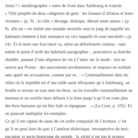
Ainsi l’« autobiographie » entre de front dans Salzbourg et tranche :
« Ville peuplée de deux catégories de gens : les faiseurs d’affaires et leurs
victimes » (p. 9) ; la ville « dérange, disloque, détruit toute nature » (p.
9), elle est « en réalité une maladie mortelle sous le joug de laquelle ses
habitants tombent à leur naissance ou vers laquelle ils sont entraînés »
(p.
14).
Et le texte une fois lancé va, selon un déferlement continu - sans
même le point d’arrêt des habituels paragraphes -, poursuivre sa diatribe
obsédée, passant d’une séquence de vie à l’autre sur le mode - mis en
oeuvre par Proust - des associations involontaires, et toujours en scellant
sans appel ses accusations, comme par ex. : « Continuellement dans les
villes où la stupidité est d’une taille aussi effrayante qu’à Salzbourg, on
tiraille et secoue en tous sens les êtres, on les travaille continuellement au
marteau et on rectifie leurs défauts à la lime jusqu’à qu’il ne reste plus
des êtres humains qu’un être fade et répugnant... »
(La Cave, p. 105).
Et
on pourrait multiplier les exemples.
Ce qu’il est capital de saisir de cet ordre compulsif de l’écriture, c’est
qu’il ne peut faire de part à l’analyse dialectique, introspective du moi-
narrateur et socio-historique du monde ; la vérité n’est pas le propos.