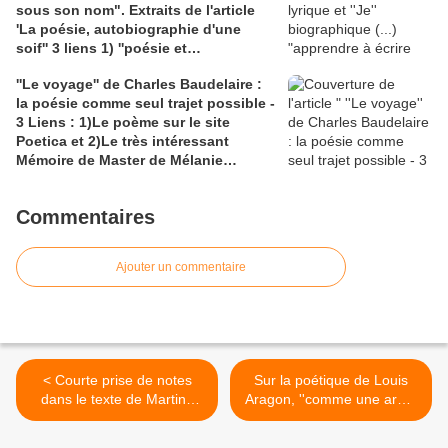
sous son nom". Extraits de l'article
Dominique Massonnaud repris sur
'La poésie, autobiographie d'une
'Fabula' : Une dramaturgie
soif'' 3 liens 1) ''poésie et
catastrophiste, textes réunis par
autobiographie'', article intégral,sur
Jean-Marc Lanteri.
''Le voyage'' de Charles Baudelaire :
maulpoix.net; 2) le site de
la poésie comme seul trajet possible -
J.M.Maulpoix; 3) claireantoine.com
3 Liens : 1)Le poème sur le site
pour des extraits de Martine Broda "
Poetica et 2)Le très intéressant
L'amour du nom''
Mémoire de Master de Mélanie
Castandet sur le voyage dans ''Les
Fleurs du Mal''; 3) Une carte des
Commentaires
Enfers trouvée sur bing
Ajouter un commentaire
< Courte prise de notes
Sur la poétique de Louis
dans le texte de Martine
Aragon, ''comme une arme
Sforzin, "L'Art de l'irritation"
'' par ''les règles'', par la
chez Thomas Bernhardt,
rime, quelques extraits d'un