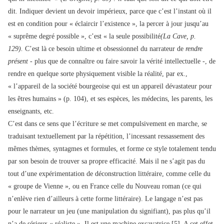
dit. Indiquer devient un devoir impérieux, parce que c’est l’instant où il
est en condition pour « éclaircir l’existence », la percer à jour jusqu’au
« suprême degré possible », c’est « la seule possibilité
(La Cave, p.
129).
C’est là ce besoin ultime et obsessionnel du narrateur de
rendre
présent -
plus que de connaître ou faire savoir la vérité intellectuelle -, de
rendre en quelque sorte physiquement visible la réalité, par ex.,
« l’appareil de la société bourgeoise qui est un appareil dévastateur pour
les êtres humains » (p. 104), et ses espèces, les médecins, les parents, les
enseignants, etc.
C’est dans ce sens que l’écriture se met compulsivement en marche, se
traduisant textuellement par la répétition, l’incessant ressassement des
mêmes thèmes, syntagmes et formules, et forme ce style totalement tendu
par son besoin de trouver sa propre efficacité. Mais il ne s’agit pas du
tout d’une expérimentation de déconstruction littéraire, comme celle du
« groupe de Vienne », ou en France celle du Nouveau roman (ce qui
n’enlève rien d’ailleurs à cette forme littéraire). Le langage n’est pas
pour le narrateur un jeu (une manipulation du signifiant), pas plus qu’il
n’a de sérieux « réaliste ». Il est une machine excavatrice [5]. A cet effet