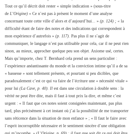
Tout ce qu’il décrit doit rester « simple indication » (sous-titre
de
L’Origine)
« Ce n’est pas à présent le moment d’une analyse
concernant toute cette ville d’alors et d’aujourd’hui... »
(p. 124) ; «
la
difficulté étant de faire des notes et des indications qui correspondent à
mon expérience d’autrefois »
(p. 117).
Pas plus il ne s’agit de
communiquer, le langage n’est pas utilisable pour cela, car il ne peut rien
sinon, au mieux, approcher quelque peu son objet. Axiome usé, certes.
Mais qu’importe, chez T. Bernhard cela prend un sens particulier :
l’expérience anéantissante du monde et la conviction intime qu’il a de sa
« bassesse » sont tellement présents, et pourtant si peu dicibles, que
paradoxalement c’est ce qui va faire de l’écriture une « nécessité vitale »
pour lui
(La Cave, p. 40). Il
est dans une circulation à double sens : la
vérité ne peut être dite, mais il faut à tout prix la dire, et même c’est
urgent : « Il faut que ces notes soient consignées maintenant, pas plus
tard, plus précisément à cet instant où j’ai la possibilité de me transporter
sans réticence dans la situation de mon enfance » ; « Il faut le faire avec
l’esprit incorruptible nécessaire et le sentiment sincère d’une obligation
qui m’incombe
» (L’Origine, p. 69) : il
faut que soit dit ce qui doit être