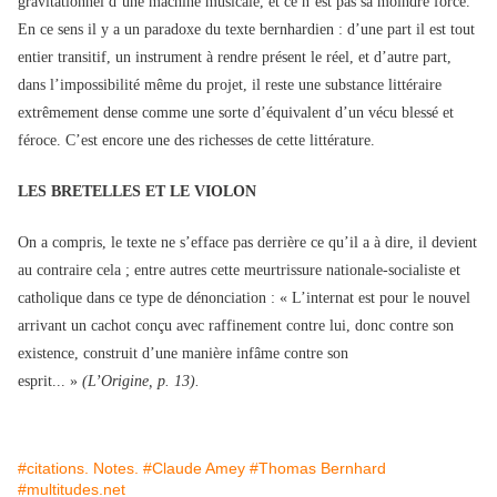
gravitationnel d’une machine musicale, et ce n’est pas sa moindre force.
En ce sens il y a un paradoxe du texte bernhardien : d’une part il est tout
entier transitif, un instrument à rendre présent le réel, et d’autre part,
dans l’impossibilité même du projet, il reste une substance littéraire
extrêmement dense comme une sorte d’équivalent d’un vécu blessé et
féroce. C’est encore une des richesses de cette littérature.
LES BRETELLES ET LE VIOLON
On a compris, le texte ne s’efface pas derrière ce qu’il a à dire, il devient
au contraire cela ; entre autres cette meurtrissure nationale-socialiste et
catholique dans ce type de dénonciation : « L’internat est pour le nouvel
arrivant un cachot conçu avec raffinement contre lui, donc contre son
existence, construit d’une manière infâme contre son
esprit... »
(L’Origine, p. 13).
#citations. Notes.
#Claude Amey
#Thomas Bernhard
#multitudes.net