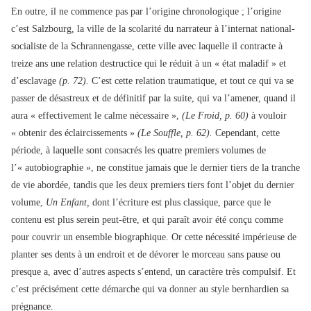
En outre, il ne commence pas par l’origine chronologique ; l’origine
c’est Salzbourg, la ville de la scolarité du narrateur à l’internat national-
socialiste de la Schrannengasse, cette ville avec laquelle il contracte à
treize ans une relation destructice qui le réduit à un « état maladif » et
d’esclavage
(p. 72).
C’est cette relation traumatique, et tout ce qui va se
passer de désastreux et de définitif par la suite, qui va l’amener, quand il
aura « effectivement le calme nécessaire »,
(Le Froid, p. 60)
à vouloir
« obtenir des éclaircissements »
(Le Souffle, p. 62).
Cependant, cette
période, à laquelle sont consacrés les quatre premiers volumes de
l’« autobiographie », ne constitue jamais que le dernier tiers de la tranche
de vie abordée, tandis que les deux premiers tiers font l’objet du dernier
volume,
Un Enfant,
dont l’écriture est plus classique, parce que le
contenu est plus serein peut-être, et qui paraît avoir été conçu comme
pour couvrir un ensemble biographique. Or cette nécessité impérieuse de
planter ses dents à un endroit et de dévorer le morceau sans pause ou
presque a, avec d’autres aspects s’entend, un caractère très compulsif. Et
c’est précisément cette démarche qui va donner au style bernhardien sa
prégnance.