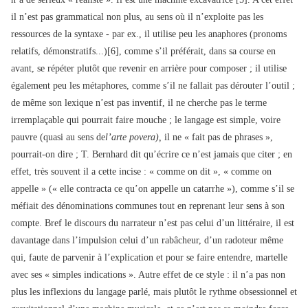
il n’est pas grammatical non plus, au sens où il n’exploite pas les
ressources de la syntaxe - par ex., il utilise peu les anaphores (pronoms
relatifs, démonstratifs...)[6], comme s’il préférait, dans sa course en
avant, se répéter plutôt que revenir en arrière pour composer ; il utilise
également peu les métaphores, comme s’il ne fallait pas dérouter l’outil ;
de même son lexique n’est pas inventif, il ne cherche pas le terme
irremplaçable qui pourrait faire mouche ; le langage est simple, voire
pauvre (quasi au sens de
l’arte povera),
il ne « fait pas de phrases »,
pourrait-on dire ; T. Bernhard dit qu’écrire ce n’est jamais que citer ; en
effet, très souvent il a cette incise : « comme on dit », « comme on
appelle » (« elle contracta ce qu’on appelle un catarrhe »), comme s’il se
méfiait des dénominations communes tout en reprenant leur sens à son
compte. Bref le discours du narrateur n’est pas celui d’un littéraire, il est
davantage dans l’impulsion celui d’un rabâcheur, d’un radoteur même
qui, faute de parvenir à l’explication et pour se faire entendre, martelle
avec ses « simples indications ». Autre effet de ce style : il n’a pas non
plus les inflexions du langage parlé, mais plutôt le rythme obsessionnel et