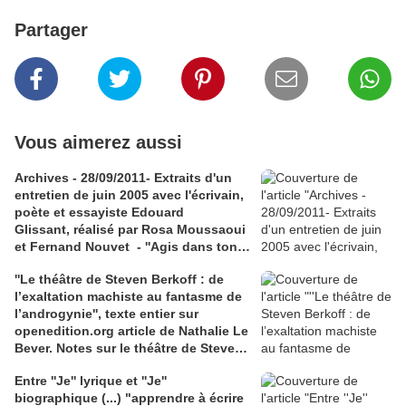
Partager
Vous aimerez aussi
Archives - 28/09/2011- Extraits d'un
entretien de juin 2005 avec l'écrivain,
poète et essayiste Edouard
Glissant, réalisé par Rosa Moussaoui
et Fernand Nouvet - ''Agis dans ton
lieu, pense avec le monde'' -La
''Le théâtre de Steven Berkoff : de
pensée du rhizome, chez Édouard
l’exaltation machiste au fantasme de
Glissant - "Mondialité" contre
l’androgynie'', texte entier sur
"mondialisation"
openedition.org article de Nathalie Le
Bever. Notes sur le théâtre de Steven
Berkoff, dans un article de N. Le
Entre ''Je'' lyrique et ''Je''
Bever : ''orgie, orgasme et politique''.
biographique (...) "apprendre à écrire
Lien academia.edu : texte de