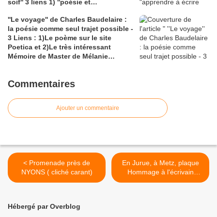
soif'' 3 liens 1) ''poésie et
catastrophiste, textes réunis par
autobiographie'', article intégral,sur
Jean-Marc Lanteri.
''Le voyage'' de Charles Baudelaire :
maulpoix.net; 2) le site de
la poésie comme seul trajet possible -
J.M.Maulpoix; 3) claireantoine.com
3 Liens : 1)Le poème sur le site
pour des extraits de Martine Broda "
Poetica et 2)Le très intéressant
L'amour du nom''
Mémoire de Master de Mélanie
Castandet sur le voyage dans ''Les
Fleurs du Mal''; 3) Une carte des
Commentaires
Enfers trouvée sur bing
Ajouter un commentaire
< Promenade près de
En Jurue, à Metz, plaque
NYONS ( cliché carant)
Hommage à l'écrivain
André Schwarz-Bart, sur le
seuil de sa maison natale;
lien wikipedia.org pour la
Hébergé par Overblog
bio-bibliographie de l'auteur