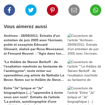
Vous aimerez aussi
Archives - 28/09/2011- Extraits d'un
entretien de juin 2005 avec l'écrivain,
poète et essayiste Edouard
Glissant, réalisé par Rosa Moussaoui
et Fernand Nouvet - ''Agis dans ton
lieu, pense avec le monde'' -La
''Le théâtre de Steven Berkoff : de
pensée du rhizome, chez Édouard
l’exaltation machiste au fantasme de
Glissant - "Mondialité" contre
l’androgynie'', texte entier sur
"mondialisation"
openedition.org article de Nathalie Le
Bever. Notes sur le théâtre de Steven
Berkoff, dans un article de N. Le
Entre ''Je'' lyrique et ''Je''
Bever : ''orgie, orgasme et politique''.
biographique (...) "apprendre à écrire
Lien academia.edu : texte de
sous son nom". Extraits de l'article
Dominique Massonnaud repris sur
'La poésie, autobiographie d'une
'Fabula' : Une dramaturgie