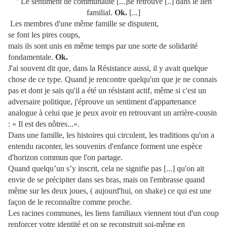
" Le sentiment de communauté [...]se retrouve [..] dans le lien
familial.
Ok.
[...]
Les membres d'une même famille se disputent,
se font les pires coups,
mais ils sont unis en même temps par une sorte de solidarité
fondamentale.
Ok.
J'ai souvent dit que, dans la Résistance aussi, il y avait quelque
chose de ce type. Quand je rencontre quelqu'un que je ne connais
pas et dont je sais qu'il a été un résistant actif, même si c'est un
adversaire politique, j'éprouve un sentiment d'appartenance
analogue à celui que je peux avoir en retrouvant un arrière-cousin
: « Il est des nôtres...».
Dans une famille, les histoires qui circulent, les traditions qu'on a
entendu raconter, les souvenirs d'enfance forment une espèce
d'horizon commun que l'on partage.
Quand quelqu’un s’y inscrit, cela ne signifie pas [...] qu'on ait
envie de se précipiter dans ses bras, mais on l'embrasse quand
même sur les deux joues, ( aujourd'hui, on shake) ce qui est une
façon de le reconnaître comme proche.
Les racines communes, les liens familiaux viennent tout d'un coup
renforcer votre identité et on se reconstruit soi-même en