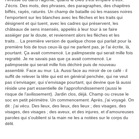
J'écris. Des mots, des phrases, des paragraphes, des chapitres
biffés, rayés, raturés. Un champ de bataille où les masses noires
l'emportent sur les blanches avec les flèches et les traits qui
désignent et qui tuent, avec les cadres qui préservent, les
châteaux de sens insensés, appelés à leur tour à se faire
assiéger par le doute, et reviennent alors les flèches et les
traits… La première version de quelque chose qui parlait pour la
première fois de tous ceux-là qui ne parlent pas, je l'ai écrite, là,
pourtant. Ça avait commencé. Le palimpseste qui serait mille fois
regratté. Je ne savais pas que ça avait commencé. Le
palimpseste qui serait mille fois déchiré puis de nouveau
assemblé. Face au mur. Là. Aussi face au miroir de ce café - il
suffit de relever la tête qui est en général penchée, qui ne veut
pas s'envisager, qui s'envisage pourtant, qui devine que là aussi
réside une part essentielle de l'approfondissement (aussi le
risque de l'avilissement). Jardin clos, déjà. Champ ou creuse le
soc en petit périmètre. Un commencement. Après, j'ai voyagé. On
dit : j'ai vécu. Des lieux, des lieux, des lieux ; des visages, des
visages, des visages ; des aveux, et des injures, et d'amoureuses
paroles qui s'oublient si la main ne les a notées sur le corps du
délit.