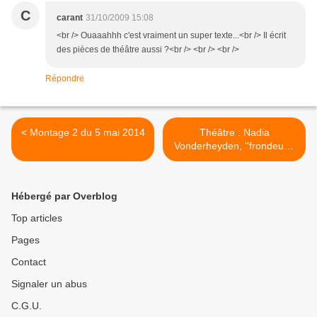
C
carant
31/10/2009 15:08
<br /> Ouaaahhh c'est vraiment un super texte...<br /> Il écrit
des pièces de théâtre aussi ?<br /> <br /> <br />
Répondre
< Montage 2 du 5 mai 2014
Théâtre : Nadia
Vonderheyden, ''frondeuse
et batailleuse'' - Extrait
d'une interview et 2 liens 1)
podcast radiofrance.fr; 2)
Hébergé par Overblog
blogs.mediapart.fr >
Top articles
Pages
Contact
Signaler un abus
C.G.U.