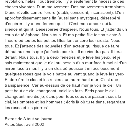
révolution, hélas. Tout tremble. Il y a seulement la nécessité des
choses vivantes. D'un mouvement. Des mouvements tremblants.
D'une révolte contre l'ordre (établi, conscient, inconscient). D'un
approfondissement sans fin (aussi sans mystique), désespéré
d'espérer. Il y a une femme qui lit. C'est mon amour qui fait
silence et qui lit. Désespérée d'espérer. Nous tous. Et j'attends un
coup de téléphone. Nous tous. Et ma petite fille fait sa sieste à
l'heure où toutes les petites filles font encore leur sieste. Nous
tous. Et j'attends des nouvelles d'un acteur qui risque de faire
défaut aux mots que j'ai écrits pour lui. Il ne viendra pas. Il fera
défaut. Nous tous. Il y a deux fenêtres et je lève les yeux, et je
sais maintenant que je n'ai nul besoin d'un mur face à moi ni d'un
miroir face à moi. Il y a un clos où poussent miraculeusement
quelques roses que je vois battre au vent quand je lève les yeux.
Et derrière le clos et les rosiers, un autre haut mur. C'est une
transparence. Car au-dessus de ce haut mur je vois le ciel. Un
petit bout de ciel changeant. Voici les faits. Ecris pour le ciel
changeant, me dis-je, écris pour tous ceux qui passent sous le
ciel, les ombres et les hommes ; écris là où tu te tiens, regardant
les roses et les pierres"
Extrait de A tout va journal
Actes Sud, avril 2002