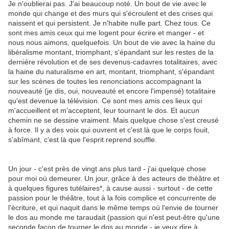
Je n'oublierai pas. J'ai beaucoup noté. Un bout de vie avec le
monde qui change et des murs qui s'écroulent et des crises qui
naissent et qui persistent. Je n'habite nulle part. Chez tous. Ce
sont mes amis ceux qui me logent pour écrire et manger - et
nous nous aimons, quelquefois. Un bout de vie avec la haine du
libéralisme montant, triomphant, s'épandant sur les restes de la
dernière révolution et de ses devenus-cadavres totalitaires, avec
la haine du naturalisme en art, montant, triomphant, s'épandant
sur les scènes de toutes les renonciations accompagnant la
nouveauté (je dis, oui, nouveauté et encore l'impensé) totalitaire
qu'est devenue la télévision. Ce sont mes amis ces lieux qui
m'accueillent et m'acceptent, leur tournant le dos. Et aucun
chemin ne se dessine vraiment. Mais quelque chose s'est creusé
à force. Il y a des voix qui ouvrent et c'est là que le corps fouit,
s'abîmant, c'est là que l'esprit reprend souffle.
Un jour - c'est près de vingt ans plus tard - j'ai quelque chose
pour moi où demeurer. Un jour, grâce à des acteurs de théâtre et
à quelques figures tutélaires*, à cause aussi - surtout - de cette
passion pour le théâtre, tout à la fois complice et concurrente de
l'écriture, et qui naquit dans le même temps où l'envie de tourner
le dos au monde me taraudait (passion qui n'est peut-être qu'une
seconde façon de tourner le dos au monde - je veux dire à