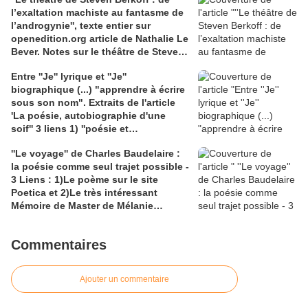
pensée du rhizome, chez Édouard
l’exaltation machiste au fantasme de
Glissant - "Mondialité" contre
l’androgynie'', texte entier sur
"mondialisation"
openedition.org article de Nathalie Le
Bever. Notes sur le théâtre de Steven
Berkoff, dans un article de N. Le
Entre ''Je'' lyrique et ''Je''
Bever : ''orgie, orgasme et politique''.
biographique (...) "apprendre à écrire
Lien academia.edu : texte de
sous son nom". Extraits de l'article
Dominique Massonnaud repris sur
'La poésie, autobiographie d'une
'Fabula' : Une dramaturgie
soif'' 3 liens 1) ''poésie et
catastrophiste, textes réunis par
autobiographie'', article intégral,sur
Jean-Marc Lanteri.
''Le voyage'' de Charles Baudelaire :
maulpoix.net; 2) le site de
la poésie comme seul trajet possible -
J.M.Maulpoix; 3) claireantoine.com
3 Liens : 1)Le poème sur le site
pour des extraits de Martine Broda "
Poetica et 2)Le très intéressant
L'amour du nom''
Mémoire de Master de Mélanie
Castandet sur le voyage dans ''Les
Fleurs du Mal''; 3) Une carte des
Commentaires
Enfers trouvée sur bing
Ajouter un commentaire