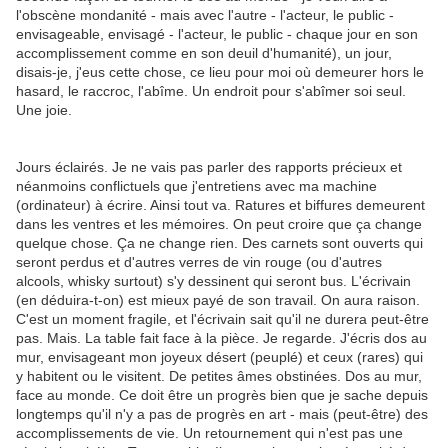
l'obscène mondanité - mais avec l'autre - l'acteur, le public -
envisageable, envisagé - l'acteur, le public - chaque jour en son
accomplissement comme en son deuil d'humanité), un jour,
disais-je, j'eus cette chose, ce lieu pour moi où demeurer hors le
hasard, le raccroc, l'abîme. Un endroit pour s'abîmer soi seul.
Une joie.
Jours éclairés. Je ne vais pas parler des rapports précieux et
néanmoins conflictuels que j'entretiens avec ma machine
(ordinateur) à écrire. Ainsi tout va. Ratures et biffures demeurent
dans les ventres et les mémoires. On peut croire que ça change
quelque chose. Ça ne change rien. Des carnets sont ouverts qui
seront perdus et d'autres verres de vin rouge (ou d'autres
alcools, whisky surtout) s'y dessinent qui seront bus. L'écrivain
(en déduira-t-on) est mieux payé de son travail. On aura raison.
C'est un moment fragile, et l'écrivain sait qu'il ne durera peut-être
pas. Mais. La table fait face à la pièce. Je regarde. J'écris dos au
mur, envisageant mon joyeux désert (peuplé) et ceux (rares) qui
y habitent ou le visitent. De petites âmes obstinées. Dos au mur,
face au monde. Ce doit être un progrès bien que je sache depuis
longtemps qu'il n'y a pas de progrès en art - mais (peut-être) des
accomplissements de vie. Un retournement qui n'est pas une