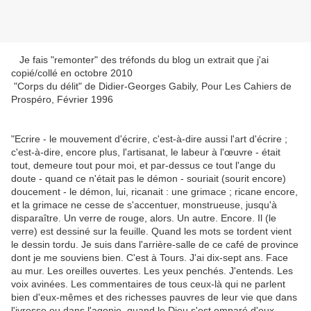
Je fais "remonter" des tréfonds du blog un extrait que j'ai
copié/collé en octobre 2010
"Corps du délit" de Didier-Georges Gabily, Pour Les Cahiers de
Prospéro, Février 1996
"Ecrire - le mouvement d'écrire, c'est-à-dire aussi l'art d'écrire ;
c'est-à-dire, encore plus, l'artisanat, le labeur à l'œuvre - était
tout, demeure tout pour moi, et par-dessus ce tout l'ange du
doute - quand ce n'était pas le démon - souriait (sourit encore)
doucement - le démon, lui, ricanait : une grimace ; ricane encore,
et la grimace ne cesse de s'accentuer, monstrueuse, jusqu'à
disparaître. Un verre de rouge, alors. Un autre. Encore. Il (le
verre) est dessiné sur la feuille. Quand les mots se tordent vient
le dessin tordu. Je suis dans l'arrière-salle de ce café de province
dont je me souviens bien. C'est à Tours. J'ai dix-sept ans. Face
au mur. Les oreilles ouvertes. Les yeux penchés. J'entends. Les
voix avinées. Les commentaires de tous ceux-là qui ne parlent
bien d'eux-mêmes et des richesses pauvres de leur vie que dans
l'ivresse ou dans l'agonie, quand le Dieu s'est emparé d'eux.