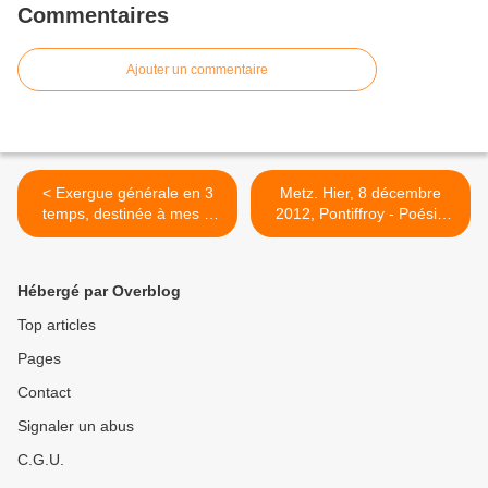
Commentaires
Ajouter un commentaire
< Exergue générale en 3
Metz. Hier, 8 décembre
temps, destinée à mes 3
2012, Pontiffroy - Poésie
recueils - plus ou moins et
accueillait Bernard
ni plus ni moins [...] -
Bretonnière : extraits
poétiques
présentation et textes
Hébergé par Overblog
trouvés sur 2 sites en lien -
1) remue.net; 2)
Top articles
wikipedia.org - et le texte
Pages
''Paroles et Musiques - une
valse à mille temps- Pour
Contact
Dominique Vissuzaine. >
Signaler un abus
C.G.U.