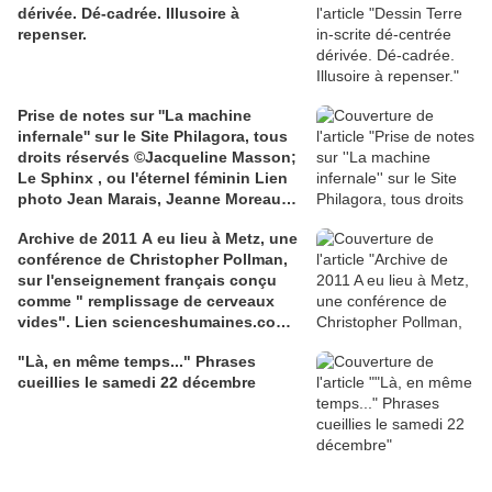
dérivée. Dé-cadrée. Illusoire à
repenser.
Prise de notes sur ''La machine
infernale'' sur le Site Philagora, tous
droits réservés ©Jacqueline Masson;
Le Sphinx , ou l'éternel féminin Lien
photo Jean Marais, Jeanne Moreau
media.gettyimages.com
Archive de 2011 A eu lieu à Metz, une
conférence de Christopher Pollman,
sur l'enseignement français conçu
comme " remplissage de cerveaux
vides". Lien scienceshumaines.com,
sur l'ouvrage de Marie-Laure De
"Là, en même temps..." Phrases
Léotard, ''Le dressage des élites...''
cueillies le samedi 22 décembre