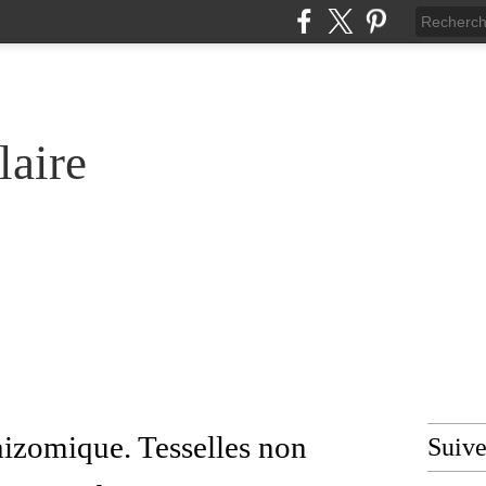
laire
rhizomique. Tesselles non
Suiv