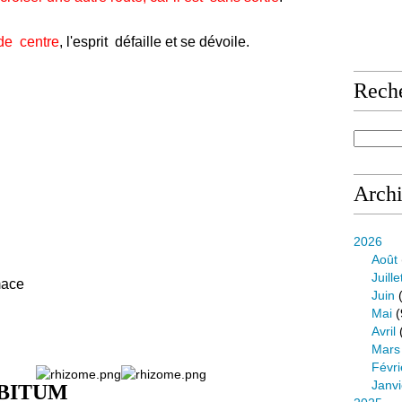
ntre
, l'esprit défaille et se dévoile.
Rech
Arch
2026
Août
Juille
mace
Juin
(
Mai
(
Avril
Mars
Févri
Janvi
IBITUM