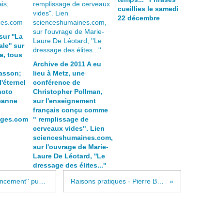
cueillies le samedi
22 décembre
sur ''La
le'' sur
a, tous
Archive de 2011 A eu
asson;
lieu à Metz, une
l'éternel
conférence de
hoto
Christopher Pollman,
eanne
sur l'enseignement
français conçu comme
ages.com
" remplissage de
cerveaux vides". Lien
scienceshumaines.com,
sur l'ouvrage de Marie-
Laure De Léotard, ''Le
dressage des élites...''
Courte pièce au goût amer ''Renoncement'' publié chez lulu.com (autoédition du 28 sept. 2011)
Raisons pratiques - Pierre Bourdieu "L'illusion biographique"