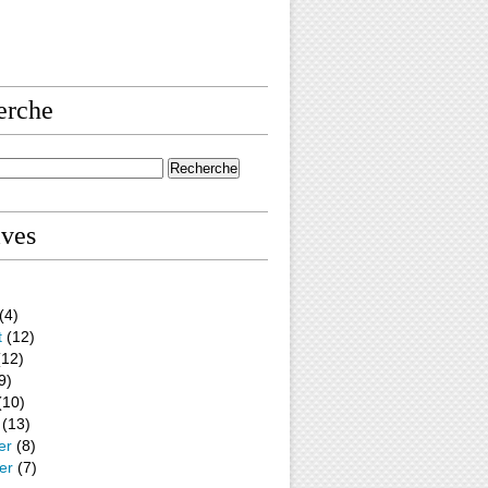
erche
ives
(4)
t
(12)
12)
9)
(10)
(13)
er
(8)
er
(7)