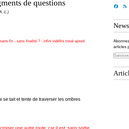
gments de questions
A.-L.)
Newsl
Abonnez
ans fin - sans finalité ? - infini indéfini troué ajouré
articles 
Artic
 se tait et tente de traverser les ombres
iser une autre route, car il est
sans sortie
.