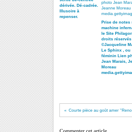
dérivée. Dé-cadrée.
Illusoire à
repenser.
Prise de notes 
machine inferna
le Site Philagor
droits réservés
©Jacqueline M
Le Sphinx , ou 
féminin Lien p
Jean Marais, J
Moreau
media.gettyim
Commenter cet article