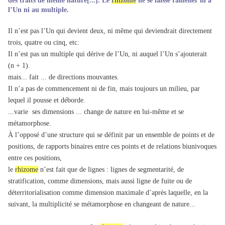
des traits de même nature[...]. Le
rhizome
ne se laisse ramener ni à
l’Un ni au multiple.
Il n’est pas l’Un qui devient deux, ni même qui deviendrait directement
trois, quatre ou cinq, etc.
Il n’est pas un multiple qui dérive de l’Un, ni auquel l’Un s’ajouterait
(n + 1).
mais... fait ... de directions mouvantes.
Il n’a pas de commencement ni de fin, mais toujours un milieu, par
lequel il pousse et déborde.
...varie ses dimensions ... change de nature en lui-même et se
métamorphose.
À l’opposé d’une structure qui se définit par un ensemble de points et de
positions, de rapports binaires entre ces points et de relations biunivoques
entre ces positions,
le
rhizome
n’est fait que de lignes : lignes de segmentarité, de
stratification, comme dimensions, mais aussi ligne de fuite ou de
déterritorialisation comme dimension maximale d’après laquelle, en la
suivant, la multiplicité se métamorphose en changeant de nature...