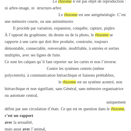
Le
rhizome
n’est pas objet de reproduction :
ni arbre-image, ni structure-arbre.
Le
rhizome
est une antigénéalogie. C’est
une mémoire courte, ou une antimémoire.
Il procède par variation, expansion, conquête, capture, piqûre.
À l’opposé du graphisme, du dessin ou de la photo, le
rhizome
se
rapporte à une carte qui doit être produite, construite, toujours
démontable, connectable, renversable, modifiable, à entrées et sorties
multiples, avec ses lignes de fuite.
Ce sont les calques qu’il faut reporter sur les cartes et non l’inverse.
Contre les systèmes centrés (même
polycentrés), à communication hiérarchique et liaisons préétablies,
le
rhizome
est un système acentré, non
hiérarchique et non signifiant, sans Général, sans mémoire organisatrice
ou automate central,
uniquement
défini par une circulation d’états. Ce qui est en question dans le
rhizome
,
c’est un rapport
avec
la sexualité,
mais aussi
avec
l’animal,