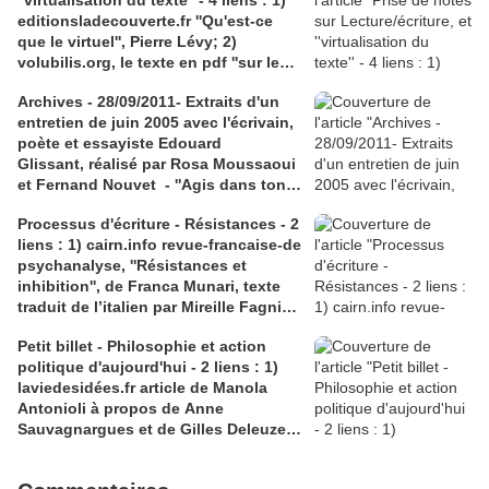
''virtualisation du texte'' - 4 liens : 1)
editionsladecouverte.fr ''Qu'est-ce
que le virtuel'', Pierre Lévy; 2)
volubilis.org, le texte en pdf ''sur les
chemins du virtuel'' de Pierre Lévy; 3)
Archives - 28/09/2011- Extraits d'un
hisour.com, ''la virtualité, un concept
entretien de juin 2005 avec l'écrivain,
philosophique deleuzien'', 4)
poète et essayiste Edouard
claireantoine.com pour Eléni
Glissant, réalisé par Rosa Moussaoui
Mitropoulou
et Fernand Nouvet - ''Agis dans ton
lieu, pense avec le monde'' -La
Processus d'écriture - Résistances - 2
pensée du rhizome, chez Édouard
liens : 1) cairn.info revue-francaise-de
Glissant - "Mondialité" contre
psychanalyse, ''Résistances et
"mondialisation"
inhibition'', de Franca Munari, texte
traduit de l’italien par Mireille Fagni;
2) journals.openedition.org, Pierre-
Petit billet - Philosophie et action
Victor Haurens, la résistance de
politique d'aujourd'hui - 2 liens : 1)
l'écriture, pour Maurice Blanchot et
laviedesidées.fr article de Manola
Coleridge
Antonioli à propos de Anne
Sauvagnargues et de Gilles Deleuze
et 2) bing.com clip video du rappeur
Orelsan ''Basique'', extrait de l'album