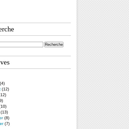
erche
ives
(4)
t
(12)
12)
9)
(10)
(13)
er
(8)
er
(7)