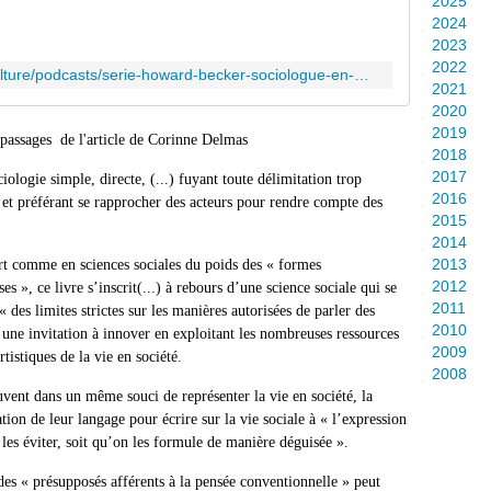
2025
2024
2023
2022
https://www.radiofrance.fr/franceculture/podcasts/serie-howard-becker-sociologue-en-marges
2021
2020
2019
passages de l'article de Corinne Delmas
2018
2017
iologie simple, directe, (...) fuyant toute délimitation trop
2016
le et préférant se rapprocher des acteurs pour rendre compte des
2015
2014
2013
 art comme en sciences sociales du poids des « formes
2012
 », ce livre s’inscrit(...) à rebours d’une science sociale qui se
2011
 des limites strictes sur les manières autorisées de parler des
2010
 une invitation à innover en exploitant les nombreuses ressources
2009
rtistiques de la vie en société.
2008
rouvent dans un même souci de représenter la vie en société, la
tion de leur langage pour écrire sur la vie sociale à « l’expression
les éviter, soit qu’on les formule de manière déguisée ».
des « présupposés afférents à la pensée conventionnelle » peut