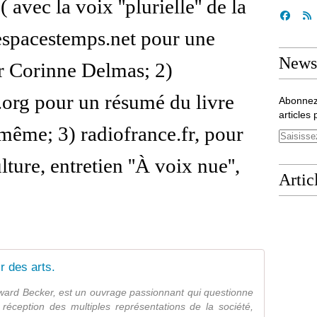
( avec la voix ''plurielle'' de la
) espacestemps.net pour une
Newsl
r Corinne Delmas; 2)
.org pour un résumé du livre
Abonnez
articles 
-même; 3) radiofrance.fr, pour
ture, entretien ''À voix nue'',
Artic
r des arts.
ward Becker, est un ouvrage passionnant qui questionne
 réception des multiples représentations de la société,