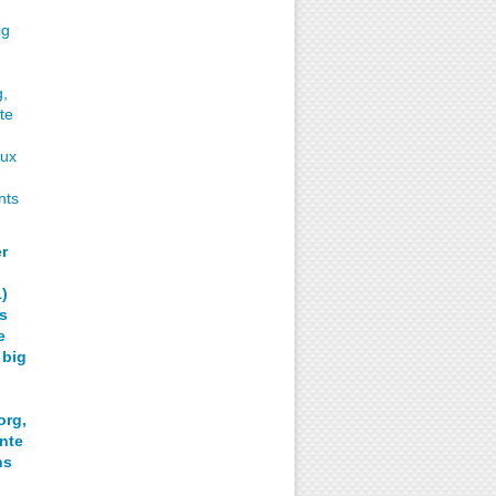
r
1)
s
e
 big
org,
nte
ns