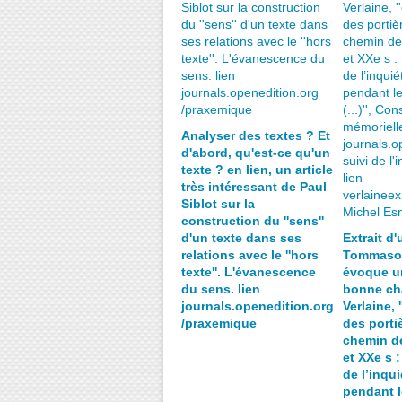
Analyser des textes ? Et
d'abord, qu'est-ce qu'un
texte ? en lien, un article
très intéressant de Paul
Siblot sur la
construction du ''sens''
d'un texte dans ses
Extrait d'
relations avec le ''hors
Tommaso 
texte''. L'évanescence
évoque un
du sens. lien
bonne ch
journals.openedition.org
Verlaine, 
/praxemique
des portièr
chemin de
et XXe s 
de l’inqui
pendant 