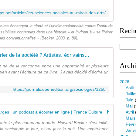
.net/articles/les-sciences-sociales-au-miroir-des-arts/
raires échangent la clarté et l’unidimensionnalité contre l’aptitude
Rech
sibilités contenues dans une histoire » et invitent à « se libérer
mes conventionnelles » (Becker, 2003, p. 89).
 de la société ? Artistes, écrivains...
Arch
 né de la rencontre entre une opportunité et plusieurs
 avant l'écriture de ce livre. J'avais décidé d'écrire un
2026
Août
https://journals.openedition.org/sociologies/3258
Juille
Juin
(
Mai
(
Howard Becker, sociologue en marges : un podcast à écouter en ligne | France Culture
Avril
Mars
oute le plus connu au monde. Howard Becker s'est initié,
Févri
a sociologie le jour, et au jazz la nuit. Une expérience
Janvi