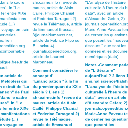
Notes -Comment parle
Comment considérer le
de ''Littérature''
un article de
concept d'
aujourd'hui ? 2 liens 
Meldolesi qui
''Emancipation '' à la fin
shs.hal.science/halsh
 extrait de ''La
du premier quart du XXIe
''L'analyse de l'histoir
anson'' de Paul
siècle ? Liens 1)
culturelle à l'heure du
''dans le cadre
shr.cairne.info / revue du
data'', avec un article
es''. In ''Le
mauss, article de Alain
d'Alexandre Gefen; 2)
 fer entre XIXe
Caillé, Philippe Chanial
journals.openedition.
: manifestations
et Federico Tarragoni 2)
Marie-Anne Paveau te
étude (...)
revue le Télémaque,
de cerner les questio
le voyage en
article de Emmanuel
que posent les