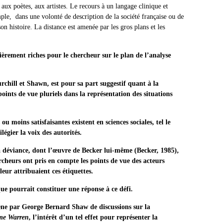
aux poètes, aux artistes. Le recours à un langage clinique et
mple, dans une volonté de description de la société française ou de
n histoire. La distance est amenée par les gros plans et les
lièrement riches pour le chercheur sur le plan de l’analyse
rchill et Shawn, est pour sa part suggestif quant à la
ints de vue pluriels dans la représentation des situations
ou moins satisfaisantes existent en sciences sociales, tel le
légier la voix des autorités.
 la déviance, dont l’œuvre de Becker lui-même (Becker, 1985),
rcheurs ont pris en compte les points de vue des acteurs
eur attribuaient ces étiquettes.
rrait constituer une réponse à ce défi.
cène par George Bernard Shaw de discussions sur la
me Warren
, l’intérêt d’un tel effet pour représenter la