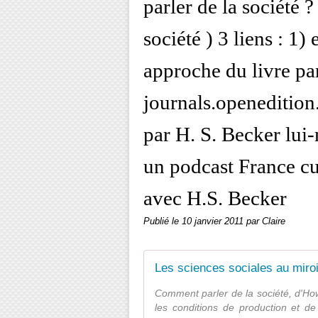
parler de la société ? 
société ) 3 liens : 1
approche du livre pa
journals.openedition
par H. S. Becker lui
un podcast France cul
avec H.S. Becker
Publié le
10 janvier 2011
par Claire
Les sciences sociales au miroi
Comment parler de la société, d'Ho
les conditions de production et de