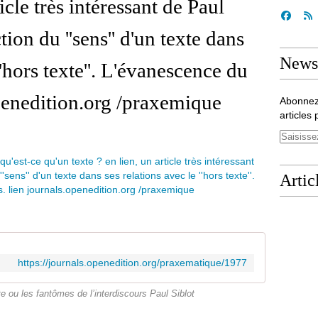
ticle très intéressant de Paul
tion du ''sens'' d'un texte dans
Newsl
''hors texte''. L'évanescence du
openedition.org /praxemique
Abonnez
articles 
Artic
https://journals.openedition.org/praxematique/1977
 ou les fantômes de l’interdiscours Paul Siblot