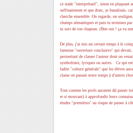
ce stade ''interprétatif'', sinon en plaquant
suffisamment et que donc, je banalisais, car
cherche ensemble. On regarde, on souligne, 
champs sémantiques et puis tu termines par fa
tu sors de ton chapeau. (Ben oui ! ça va sonn
De plus, j'ai mis un certain temps à le compre
fameuse ''ouverture conclusive'' qui devai
permettant de classer l'auteur dont on venait 
symbolistes, lyriques ou autres. Ce qui est
ladite ''culture générale'' que les élèves au
classe on passait notre temps à d'autres chose
Tout comme les profs auraient dû passer tout
et si mouvant) à approfondir leurs connaissan
études ''premières'' au risque de passer à
Quelques peti