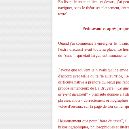
En lisant le texte en lien, ci-dessus, j’ai
naviguer, sans le théoriser pleinement, entre
texte''
.
Petit avant et après propos 
Quand j'ai commencé à enseigner le ''Françai
l'extra discursif avait toute sa place. Le ho
du "sens ", qui était largement immanente.
J'avoue que souvent je n'avais qu'une envie 
d'accord avec tel/le ou tel/le auteur/rice, il
difficulté native à prendre du recul par rappo
propos sentencieux de La Bruyère ''
Ce que 
arrivent aisément
'' - primauté donnée à l'id
phrases, mots - correctement orthographiés
volée d'oiseaux sur la page de ton cahier q
Heureusement que pour ''faire du texte'', il
historiographiques, philosophiques et litté