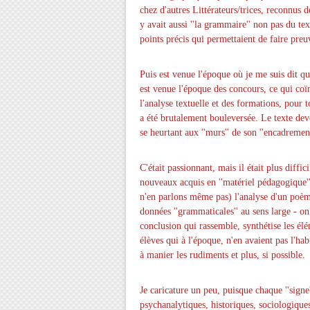
chez d'autres Littérateurs/trices, reconnus dep
y avait aussi ''la grammaire'' non pas du te
points précis qui permettaient de faire preuv
Puis est venue l'époque où je me suis dit que
est venue l'époque des concours, ce qui coï
l'analyse textuelle et des formations, pour
a été brutalement bouleversée. Le texte deve
se heurtant aux ''murs'' de son ''encadremen
C'était passionnant, mais il était plus diff
nouveaux acquis en ''matériel pédagogique'
n'en parlons même pas) l'analyse d'un poème
données ''grammaticales'' au sens large - on 
conclusion qui rassemble, synthétise les él
élèves qui à l'époque, n'en avaient pas l'ha
à manier les rudiments et plus, si possible.
Je caricature un peu, puisque chaque ''signe
psychanalytiques, historiques, sociologiques 