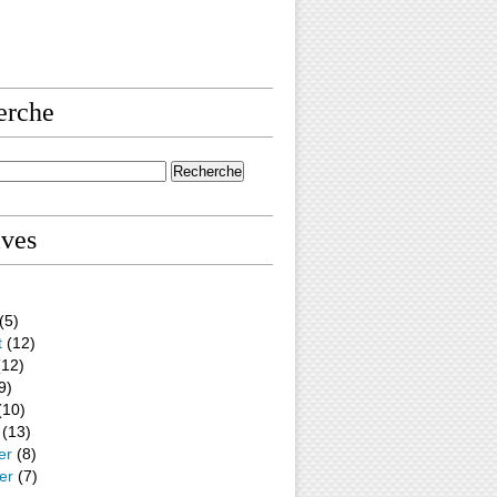
erche
ives
(5)
t
(12)
12)
9)
(10)
(13)
er
(8)
er
(7)