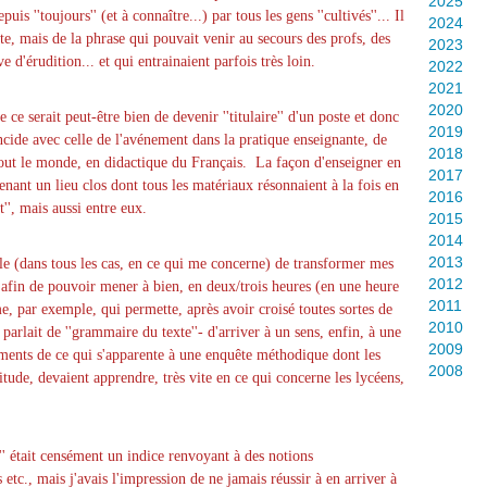
2025
uis ''toujours'' (et à connaître...) par tous les gens ''cultivés''... Il
2024
xte, mais de la phrase qui pouvait venir au secours des profs, des
2023
e d'érudition... et qui entrainaient parfois très loin.
2022
2021
2020
 ce serait peut-être bien de devenir ''titulaire'' d'un poste et donc
2019
ncide avec celle de l'avénement dans la pratique enseignante, de
2018
 tout le monde, en didactique du Français. La façon d'enseigner en
2017
nant un lieu clos dont tous les matériaux résonnaient à la fois en
2016
t'', mais aussi entre eux.
2015
2014
2013
icile (dans tous les cas, en ce qui me concerne) de transformer mes
2012
'afin de pouvoir mener à bien, en deux/trois heures (en une heure
2011
, par exemple, qui permette, après avoir croisé toutes sortes de
2010
parlait de ''grammaire du texte''- d'arriver à un sens, enfin, à une
2009
éments de ce qui s'apparente à une enquête méthodique dont les
2008
bitude, devaient apprendre, très vite en ce qui concerne les lycéens,
'' était censément un indice renvoyant à des notions
etc., mais j'avais l'impression de ne jamais réussir à en arriver à