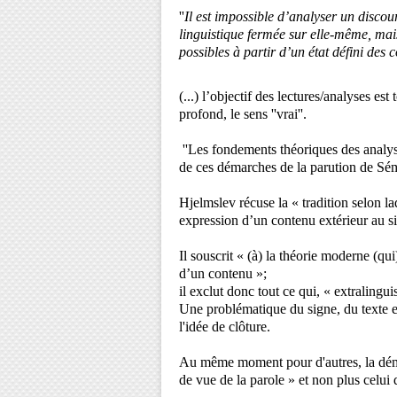
''
Il est impossible d’analyser un disco
linguistique fermée sur elle-même, mais
possibles à partir d’un état défini des 
(...) l’objectif des lectures/analyses es
profond, le sens ''vrai''.
''Les fondements théoriques des analyse
de ces démarches de la parution de Sé
Hjelmslev récuse la « tradition selon l
expression d’un contenu extérieur au s
Il souscrit « (à) la théorie moderne (q
d’un contenu »;
il exclut donc tout ce qui, « extralingui
Une problématique du signe, du texte et
l'idée de clôture.
Au même moment pour d'autres, la dém
de vue de la parole » et non plus celui