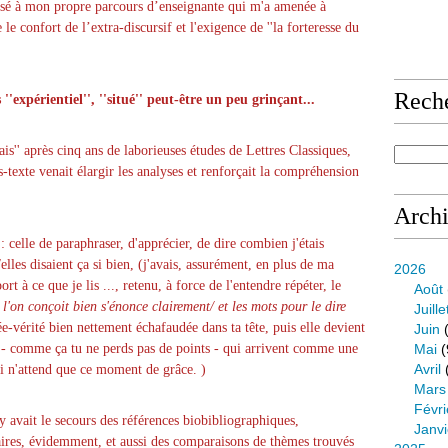
 pensé à mon propre parcours d’enseignante qui m'a amenée à
 le confort de l’extra‑discursif et l'exigence de ''la forteresse du
Rech
''expérientiel'', ''situé'' peut-être un peu grinçant...
s'' après cinq ans de laborieuses études de Lettres Classiques,
rs-texte venait élargir les analyses et renforçait la compréhension
Arch
: celle de paraphraser, d'apprécier, de dire combien j'étais
s/elles disaient ça si bien, (j'avais, assurément, en plus de ma
2026
rt à ce que je lis ..., retenu, à force de l'entendre répéter, le
Août
l'on conçoit bien s'énonce clairement/ et les mots pour le dire
Juille
ée-vérité bien nettement échafaudée dans ta tête, puis elle devient
Juin
(
 - comme ça tu ne perds pas de points - qui arrivent comme une
Mai
(
Avril
ui n'attend que ce moment de grâce. )
Mars
Févri
 y avait le secours des références biobibliographiques,
Janvi
raires, évidemment, et aussi des comparaisons de thèmes trouvés