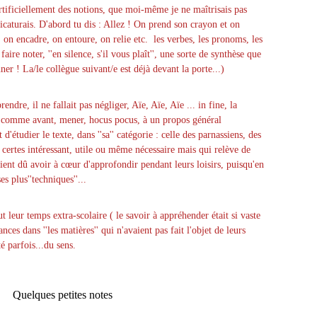
 artificiellement des notions, que moi-même je ne maîtrisais pas
icaturais. D'abord tu dis : Allez ! On prend son crayon et on
on encadre, on entoure, on relie etc. les verbes, les pronoms, les
ire noter, ''en silence, s'il vous plaît'', une sorte de synthèse que
er ! La/le collègue suivant/e est déjà devant la porte...)
ndre, il ne fallait pas négliger, Aïe, Aïe, Aïe ... in fine, la
t, comme avant, mener, hocus pocus, à un propos général
d'étudier le texte, dans ''sa'' catégorie : celle des parnassiens, des
 certes intéressant, utile ou même nécessaire mais qui relève de
raient dû avoir à cœur d'approfondir pendant leurs loisirs, puisqu'en
s plus''techniques''...
 leur temps extra-scolaire ( le savoir à appréhender était si vaste
ces dans ''les matières'' qui n'avaient pas fait l'objet de leurs
 côté parfois...du sens.
tes notes