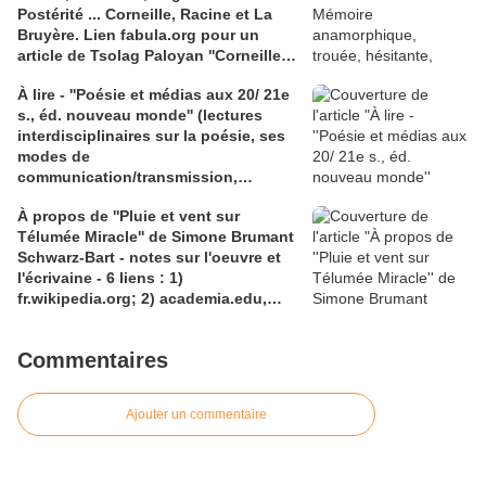
Postérité ... Corneille, Racine et La
''Euthanasie''
Bruyère. Lien fabula.org pour un
article de Tsolag Paloyan ''Corneille
vs Racine, selon La Bruyère : du lieu
À lire - ''Poésie et médias aux 20/ 21e
commun au mème''
s., éd. nouveau monde'' (lectures
interdisciplinaires sur la poésie, ses
modes de
communication/transmission,
dirigées par Céline Pardo, Anne
À propos de ''Pluie et vent sur
Reverseau, Nadja Cohen, Anneliese
Télumée Miracle'' de Simone Brumant
Depoux). Lien Fabula.org pour
Schwarz-Bart - notes sur l'oeuvre et
présentation du livre (nov-déc 2012)
l'écrivaine - 6 liens : 1)
par Florian Mahot Boudias
fr.wikipedia.org; 2) academia.edu,
article de Tatiana Pieters; 3)
fabula.org, colloque international
Commentaires
''Hommage au cycle antillais de
Simone et André Schwarz-Bart'' et
l'oeuvre au bac pa Fanny Margras; 4)
Ajouter un commentaire
claireantoine.com, bio d'A. Schwarz-
Bart; 5) liseusesdebordeaux