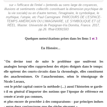
sur « l'efficace de l'irréel » (entendu au sens large de croyances,
illusions et sentiments collectifs constituant la dimension psychique de
la vie sociale) ou en d’autre termes, l'imaginaire, le symbolique, le
mythique, l’utopie, etc Paul Carmignani. PARCOURS DE L’ESPACE-
TEMPS AMÉRICAIN OU L’IMAGINAIRE, LE SYMBOLIQUE ET LE
RÉEL. Master. Université de Perpignan-Via Domitia, France. 2017,
pp.26. ffhal-03091593
Quelques notes/citations prises dans les liens 1
et 3
En Histoire...
"On devine tout de suite le problème que soulèvent les
analogies lorsqu'elles rapprochent des objets éloignés dans le temps:
elle opèrent des courts-circuits dans la chronologie, elles constituent
des anachronismes. Or l'anachronisme, selon le témoignage de
Nicole Loraux,
«est le péché capital contre la méthode (...) aussi l'historien se garde-
t-il en général d'importer des notions que l'époque de référence est
censée n'avoir pas connues,
et plus encore de procéder à des comparaisons - par principes indues
- entre deux conjonctures que des siècles séparent.»