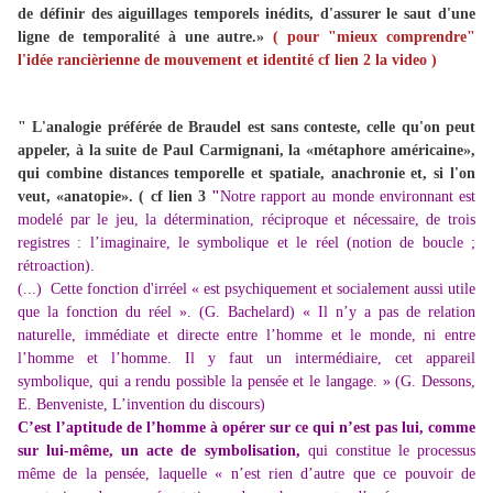
de définir des aiguillages temporels inédits, d'assurer le saut d'une
ligne de temporalité à une autre.»
( pour "mieux comprendre"
l'idée rancièrienne de mouvement et identité cf lien 2 la video )
" L'analogie préférée de Braudel est sans conteste, celle qu'on peut
appeler, à la suite de Paul Carmignani, la «métaphore américaine»,
qui combine distances temporelle et spatiale, anachronie et, si l'on
veut, «anatopie». ( cf lien 3
"
Notre rapport au monde environnant est
modelé par le jeu, la détermination, réciproque et nécessaire, de trois
registres : l’imaginaire, le symbolique et le réel (notion de boucle ;
rétroaction).
(...) Cette fonction d'irréel « est psychiquement et socialement aussi utile
que la fonction du réel ». (G. Bachelard) « Il n’y a pas de relation
naturelle, immédiate et directe entre l’homme et le monde, ni entre
l’homme et l’homme. Il y faut un intermédiaire, cet appareil
symbolique, qui a rendu possible la pensée et le langage. » (G. Dessons,
E. Benveniste, L’invention du discours)
C’est l’aptitude de l’homme à opérer sur ce qui n’est pas lui, comme
sur lui-même, un acte de symbolisation,
qui constitue le processus
même de la pensée, laquelle « n’est rien d’autre que ce pouvoir de