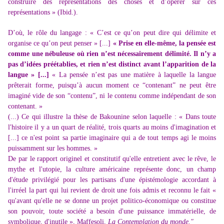
construire des représentations des choses et d’opérer sur ces
représentations » (Ibid.).
D’où, le rôle du langage : « C’est ce qu’on peut dire qui délimite et
organise ce qu’on peut penser » [...]
« Prise en elle-même, la pensée est
comme une nébuleuse où rien n’est nécessairement délimité. Il n’y a
pas d’idées préétablies, et rien n’est distinct avant l’apparition de la
langue » [...]
« La pensée n’est pas une matière à laquelle la langue
prêterait forme, puisqu’à aucun moment ce “contenant” ne peut être
imaginé vide de son “contenu”, ni le contenu comme indépendant de son
contenant. »
(...) Ce qui illustre la thèse de Bakounine selon laquelle : « Dans toute
l'histoire il y a un quart de réalité, trois quarts au moins d'imagination et
[...] ce n'est point sa partie imaginaire qui a de tout temps agi le moins
puissamment sur les hommes. »
De par le rapport originel et constitutif qu'elle entretient avec le rêve, le
mythe et l'utopie, la culture américaine représente donc, un champ
d'étude privilégié pour les partisans d'une épistémologie accordant à
l'irréel la part qui lui revient de droit une fois admis et reconnu le fait «
qu'avant qu'elle ne se donne un projet politico-économique ou constitue
son pouvoir, toute société a besoin d'une puissance immatérielle, de
symbolique, d'inutile », Maffesoli,
La Contemplation du monde."