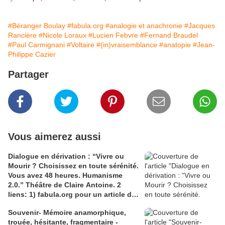
#Béranger Boulay
#fabula.org
#analogie et anachronie
#Jacques
Rancière
#Nicole Loraux
#Lucien Febvre
#Fernand Braudel
#Paul Carmignani
#Voltaire
#(in)vraisemblance
#anatopie
#Jean-
Philippe Cazier
Partager
Vous aimerez aussi
Dialogue en dérivation : “Vivre ou
Mourir ? Choisissez en toute sérénité.
Vous avez 48 heures. Humanisme
2.0.” Théâtre de Claire Antoine. 2
liens: 1) fabula.org pour un article de
Caroline Anthérieu-Yagbasan ''Utopie
Souvenir- Mémoire anamorphique,
ou le désir, d’ailleurs ?''; 2)
trouée, hésitante, fragmentaire -
fr.wikipedia.org pour l'article