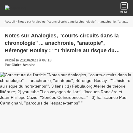
MENU
Accueil
» Notes sur Analogies, ''courts-circuits dans la chronologie'' ... anachronie, ''anatopie'', Bérenger Boulay : ""L'histoire au risque du hors-temps"". 3 liens : 1) Fabula.org Atelier de théorie littéraire; 2) you tube ''Les voyages de l'art'', Jacques Rancière et Jean-Philippe Cazier ''Soirées Coïncidences...'' ; 3) hal.science Paul Carmignani, ''parcours de l'espace-temps''
Notes sur Analogies, ''courts-circuits dans la
chronologie'' ... anachronie, ''anatopie'',
Bérenger Boulay : ""L'histoire au risque du
hors-temps"". 3 liens : 1) Fabula.org Atelier de
Publié le 21/10/2023 à 06:18
théorie littéraire; 2) you tube ''Les voyages de
Par
Claire Antoine
l'art'', Jacques Rancière et Jean-Philippe Cazier
''Soirées Coïncidences...'' ; 3) hal.science Paul
Carmignani, ''parcours de l'espace-temps''