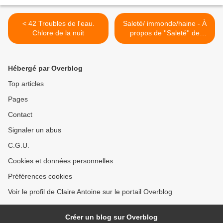
< 42 Troubles de l'eau.
Saleté/ immonde/haine - À
Chlore de la nuit
propos de ''Saleté'' de
Robert Schneider, mis en
scène par Hans Peter Cloos
: lien 1, théâtre
Hébergé par Overblog
contemporain.net.
Quelques notes/citations
Top articles
autour du syntagme de
Pages
''saleté'', d'''immonde''prises
en particulier dans un
Contact
article ( en lien 2) de Anne
Elaine Cliche sur erudit.org;
Signaler un abus
''Les naufragés'' de Patrick
C.G.U.
Declerck et ''Le Journal'' de
Saint-Denys Garneau >
Cookies et données personnelles
Préférences cookies
Voir le profil de Claire Antoine sur le portail Overblog
Créer un blog sur Overblog