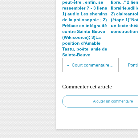
peut-être , enfin, se
libre...'' 2 lie
ressembler ? - 3 liens
librairie.edil
1) audio Les chemins
2) claireant
de la philosophie ; 2)
(étape 1)''No
Préface en intégralité
un texte théâ
contre Sainte-Beuve
construction'
(Wikisource); 3)La
position d'Amable
Tastu, poète, amie de
Sainte-Beuve
Court commentaire du poème d'Amable Tastu intitulé ''La mansarde'' ( sur le même thème extrait de Victor Hugo et de Théophile Gautier)
Commenter cet article
Ajouter un commentaire