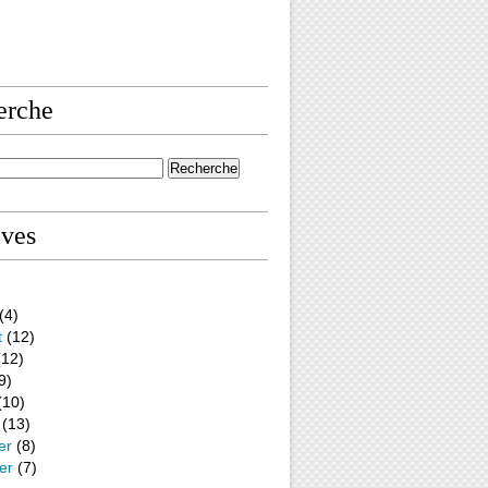
erche
ives
(4)
t
(12)
12)
9)
(10)
(13)
er
(8)
er
(7)