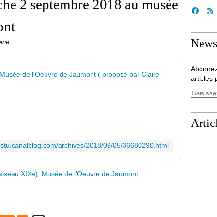
che 2 septembre 2018 au musée
ont
Newsl
oine
Abonnez
A la renc
articles 
D
i
m
a
Artic
n
c
astu.canalblog.com/archives/2018/09/05/36680290.html
h
e
2
aiseau XIXe)
,
Musée de l'Oeuvre de Jaumont
s
e
p
t