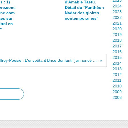
2025
ns : 1)
d'Amable Tastu.
,
2024
ivre.com;
Détail du ''Panthéon
s
2023
oine.com
Nadar des gloires
c
2022
tes sur
contemporaines''
u
2021
tral en
l
2020
'
p
2019
t
2018
e
2017
u
2016
r
2015
Pontiffroy-Poésie : L'envoûtant Brice Bonfanti ( annoncé ci-dessous par Vincent Wahl) était le 15 septembre 2018, à la Médiathèque Verlaine Metz. 3 Liens : 1) soundcloud.com (audio) extrait de Chants d'Utopie, troisième cycle, Livre 7, Chant 1; 2) bricebonfanti.com, ''Propos sur les ''Chants d'Utopie''; 3) sitaudis.fr présentation de l'oeuvre par Michaël Moretti,
p
2014
h
2013
i
2012
l
2011
o
2010
s
2009
o
2008
p
h
e
,
a