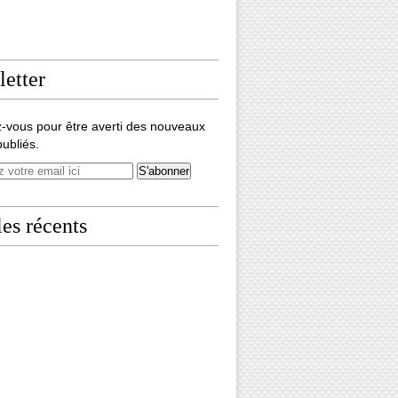
etter
-vous pour être averti des nouveaux
ontre d'Amable Tastu au Musée de l'Oeuvre de Jaumont ( prop
publiés.
les récents