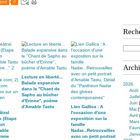
e
post
0
m
b
r
e
Rech
2
0
1
8
,
A
Arch
n
t
Lecture en liberté...
o
Balade expansive
2026
i
dans le ''Chant de
Août
n
Sapho au bûcher
Juille
e
d'Erinne'', poème
Juin
(
D
d'Amable Tastu
Lien Gallica : A
Mai
(
âtral
l'occasion d'une
y
Avril
u (Etape
exposition sur la
d
Mars
ion
famille
u
Févri
mable
Nadar...Retrouvailles
c
Janvi
emme
avec un petit portrait
h