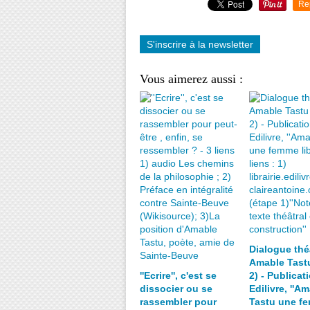
Re
S'inscrire à la newsletter
Vous aimerez aussi :
Dialogue thé
Amable Tast
''Ecrire'', c'est se
2) - Publicat
dissocier ou se
Edilivre, ''A
rassembler pour
Tastu une f