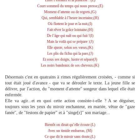
Court sommeil du temps qui nous presse,(E)
Moment d’attente ou de regrets,(G)
Qui, semblable à l’heure incertaine,(H)
Où flottent le jour et la nuit,(I)
Fait rêver la grâce lointaine,(H)
De l’âge qui naît ou qui fuit !(I)
Mais la voilà qui se prépare :(J)
Elle ajuste, selon ses vœux,(K)
Les plis du fichu qui la pare,(J)
Et sous ses doigts, lustre et sépare(J)
Les noirs bandeaux de ses cheveux.(K)
Désormais c'est en
quatrains à rimes régulièrement croisées, - comme si
tout était joué d'avance - que va se dérouler le texte. La jeune fille se
délivre, par l'action, du "moment d'attente" songeur dans lequel elle était
enfermée.
Elle va agir...et en quoi cette action consiste-t-elle ? A se déguiser,
toujours sous les yeux du miroir enchanteur, en mariée, vêtue de "gaze
fanée", de "festons de papier" et à "singe[r]" son mariage...
Bientôt on dirait qu’elle écoute (L)
Avec un timide embarras, (M)
Ce que dit le miroir sans doute,(L)