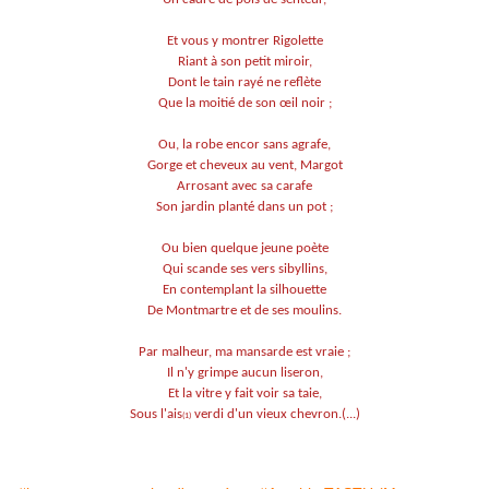
Et vous y montrer Rigolette
Riant à son petit miroir,
Dont le tain rayé ne reflète
Que la moitié de son œil noir ;
Ou, la robe encor sans agrafe,
Gorge et cheveux au vent, Margot
Arrosant avec sa carafe
Son jardin planté dans un pot ;
Ou bien quelque jeune poète
Qui scande ses vers sibyllins,
En contemplant la silhouette
De Montmartre et de ses moulins.
Par malheur, ma mansarde est vraie ;
Il n'y grimpe aucun liseron,
Et la vitre y fait voir sa taie,
Sous l'ais
verdi d'un vieux chevron.(...)
(1)