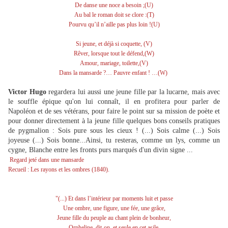
De danse une noce a besoin ;(U)
Au bal le roman doit se clore :(T)
Pourvu qu’il n’aille pas plus loin !(U)
Si jeune, et déjà si coquette, (V)
Rêver, lorsque tout le défend,(W)
Amour, mariage, toilette,(V)
Dans la mansarde ?… Pauvre enfant ! …(W)
Victor Hugo
regardera lui aussi une jeune fille par la lucarne, mais avec
le souffle épique qu'on lui connaît, il en profitera pour parler de
Napoléon et de ses vétérans, pour faire le point sur sa mission de poète et
pour donner directement à la jeune fille quelques bons conseils pratiques
de pygmalion : Sois pure sous les cieux ! (...) Sois calme (...) Sois
joyeuse (...) Sois bonne...Ainsi, tu resteras, comme un lys, comme un
cygne, Blanche entre les fronts purs marqués d'un divin signe ...
Regard jeté dans une mansarde
Recueil : Les rayons et les ombres (1840).
"(...) Et dans l’intérieur par moments luit et passe
Une ombre, une figure, une fée, une grâce,
Jeune fille du peuple au chant plein de bonheur,
Orpheline, dit-on, et seule en cet asile,