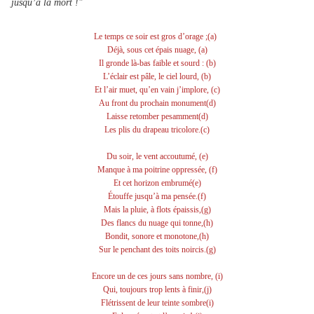
jusqu’à la mort !"
Le temps ce soir est gros d’orage ;(a)
Déjà, sous cet épais nuage, (a)
Il gronde là-bas faible et sourd : (b)
L’éclair est pâle, le ciel lourd, (b)
Et l’air muet, qu’en vain j’implore, (c)
Au front du prochain monument(d)
Laisse retomber pesamment(d)
Les plis du drapeau tricolore.(c)
Du soir, le vent accoutumé, (e)
Manque à ma poitrine oppressée, (f)
Et cet horizon embrumé(e)
Étouffe jusqu’à ma pensée.(f)
Mais la pluie, à flots épaissis,(g)
Des flancs du nuage qui tonne,(h)
Bondit, sonore et monotone,(h)
Sur le penchant des toits noircis.(g)
Encore un de ces jours sans nombre, (i)
Qui, toujours trop lents à finir,(j)
Flétrissent de leur teinte sombre(i)