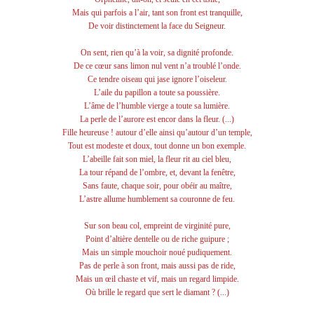
Mais qui parfois a l’air, tant son front est tranquille,
De voir distinctement la face du Seigneur.
On sent, rien qu’à la voir, sa dignité profonde.
De ce cœur sans limon nul vent n’a troublé l’onde.
Ce tendre oiseau qui jase ignore l’oiseleur.
L’aile du papillon a toute sa poussière.
L’âme de l’humble vierge a toute sa lumière.
La perle de l’aurore est encor dans la fleur. (...)
Fille heureuse ! autour d’elle ainsi qu’autour d’un temple,
Tout est modeste et doux, tout donne un bon exemple.
L’abeille fait son miel, la fleur rit au ciel bleu,
La tour répand de l’ombre, et, devant la fenêtre,
Sans faute, chaque soir, pour obéir au maître,
L’astre allume humblement sa couronne de feu.
Sur son beau col, empreint de virginité pure,
Point d’altière dentelle ou de riche guipure ;
Mais un simple mouchoir noué pudiquement.
Pas de perle à son front, mais aussi pas de ride,
Mais un œil chaste et vif, mais un regard limpide.
Où brille le regard que sert le diamant ? (...)