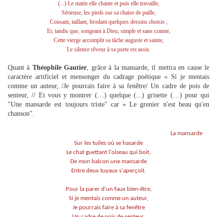
(...) Le matin elle chante et puis elle travaille,
Sérieuse, les pieds sur sa chaise de paille,
Cousant, taillant, brodant quelques dessins choisis ;
Et, tandis que, songeant à Dieu, simple et sans crainte,
Cette vierge accomplit sa tâche auguste et sainte,
Le silence rêveur à sa porte est assis.
Quant à
Théophile Gautier
, grâce à la mansarde, il mettra en cause le
caractère artificiel et mensonger du cadrage poétique « Si je mentais
comme un auteur, /Je pourrais faire à sa fenêtre/ Un cadre de pois de
senteur, // Et vous y montrer (…) quelque (...) grisette (…) pour qui
"Une mansarde est toujours triste" car » Le grenier n'est beau qu'en
chanson".
La mansarde
Sur les tuiles où se hasarde
Le chat guettant l'oiseau qui boit,
De mon balcon une mansarde
Entre deux tuyaux s'aperçoit.
Pour la parer d'un faux bien-être,
Si je mentais comme un auteur,
Je pourrais faire à sa fenêtre
Un cadre de pois de senteur,