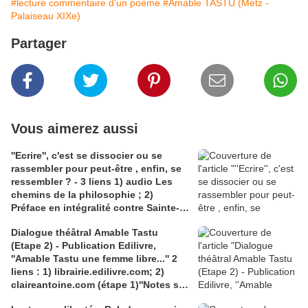
#lecture commentaire d'un poème
#Amable TASTU (Metz -
Palaiseau XIXe)
Partager
Vous aimerez aussi
''Ecrire'', c'est se dissocier ou se
rassembler pour peut-être , enfin, se
ressembler ? - 3 liens 1) audio Les
chemins de la philosophie ; 2)
Préface en intégralité contre Sainte-
Beuve (Wikisource); 3)La position
Dialogue théâtral Amable Tastu
d'Amable Tastu, poète, amie de
(Etape 2) - Publication Edilivre,
Sainte-Beuve
''Amable Tastu une femme libre...'' 2
liens : 1) librairie.edilivre.com; 2)
claireantoine.com (étape 1)''Notes sur
un texte théâtral en construction''