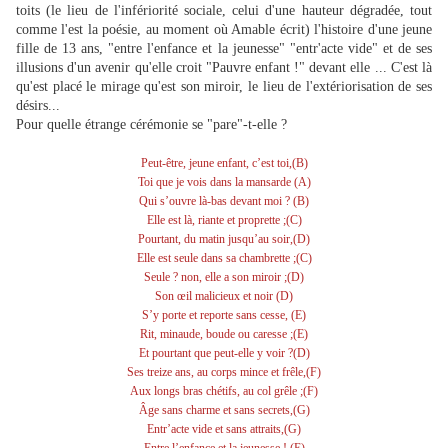
toits (le lieu de l'infériorité sociale, celui d'une hauteur dégradée, tout
comme l'est la poésie, au moment où Amable écrit) l'histoire d'une jeune
fille de 13 ans, "entre l'enfance et la jeunesse" "entr'acte vide" et de ses
illusions d'un avenir qu'elle croit "Pauvre enfant !" devant elle ... C'est là
qu'est placé le mirage qu'est son miroir, le lieu de l'extériorisation de ses
désirs...
Pour quelle étrange cérémonie se "pare"-t-elle ?
Peut-être, jeune enfant, c’est toi,(B)
Toi que je vois dans la mansarde (A)
Qui s’ouvre là-bas devant moi ? (B)
Elle est là, riante et proprette ;(C)
Pourtant, du matin jusqu’au soir,(D)
Elle est seule dans sa chambrette ;(C)
Seule ? non, elle a son miroir ;(D)
Son œil malicieux et noir (D)
S’y porte et reporte sans cesse, (E)
Rit, minaude, boude ou caresse ;(E)
Et pourtant que peut-elle y voir ?(D)
Ses treize ans, au corps mince et frêle,(F)
Aux longs bras chétifs, au col grêle ;(F)
Âge sans charme et sans secrets,(G)
Entr’acte vide et sans attraits,(G)
Entre l’enfance et la jeunesse ! (E)