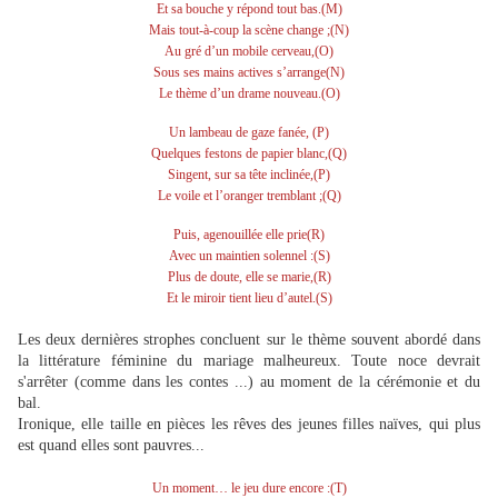
Et sa bouche y répond tout bas.(M)
Mais tout-à-coup la scène change ;(N)
Au gré d’un mobile cerveau,(O)
Sous ses mains actives s’arrange(N)
Le thème d’un drame nouveau.(O)
Un lambeau de gaze fanée, (P)
Quelques festons de papier blanc,(Q)
Singent, sur sa tête inclinée,(P)
Le voile et l’oranger tremblant ;(Q)
Puis, agenouillée elle prie(R)
Avec un maintien solennel :(S)
Plus de doute, elle se marie,(R)
Et le miroir tient lieu d’autel.(S)
Les deux dernières strophes concluent sur le thème souvent abordé dans
la littérature féminine du mariage malheureux. Toute noce devrait
s'arrêter (comme dans les contes ...) au moment de la cérémonie et du
bal.
Ironique, elle taille en pièces les rêves des jeunes filles naïves, qui plus
est quand elles sont pauvres...
Un moment… le jeu dure encore :(T)