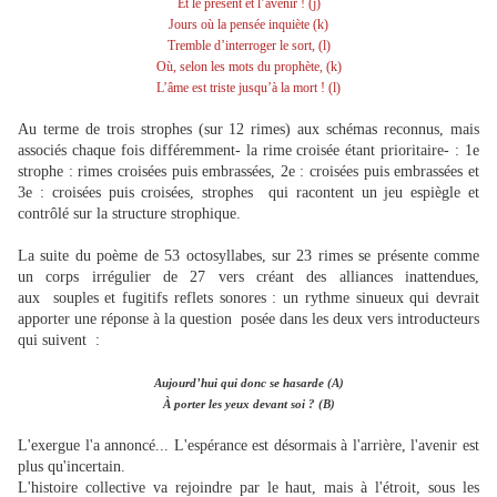
Et le présent et l’avenir ! (j)
Jours où la pensée inquiète (k)
Tremble d’interroger le sort, (l)
Où, selon les mots du prophète, (k)
L’âme est triste jusqu’à la mort ! (l)
Au terme de trois strophes (sur 12 rimes) aux schémas reconnus, mais
associés chaque fois différemment- la rime croisée étant prioritaire- : 1e
strophe : rimes croisées puis embrassées, 2e : croisées puis embrassées et
3e : croisées puis croisées, strophes qui racontent un jeu espiègle et
contrôlé sur la structure strophique.
La suite du poème de 53 octosyllabes, sur 23 rimes se présente comme
un corps irrégulier de 27 vers créant des alliances inattendues,
aux souples et fugitifs reflets sonores : un rythme sinueux qui devrait
apporter une réponse à la question posée dans les deux vers introducteurs
qui suivent :
Aujourd’hui qui donc se hasarde (A)
À porter les yeux devant soi ? (B)
L'exergue l'a annoncé... L'espérance est désormais à l'arrière, l'avenir est
plus qu'incertain.
L'histoire collective va rejoindre par le haut, mais à l'étroit, sous les