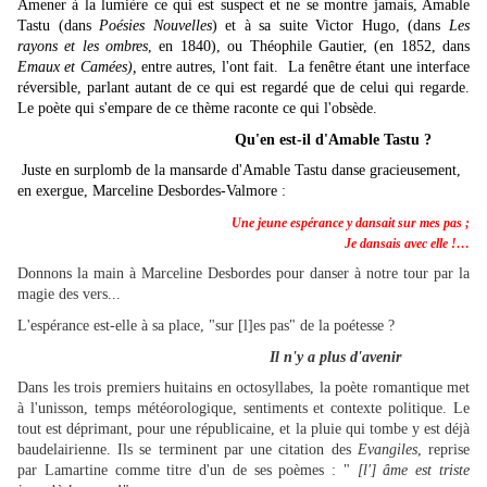
Amener à la lumière ce qui est suspect et ne se montre jamais, Amable
Tastu (dans
Poésies Nouvelles
) et à sa suite Victor Hugo, (dans
Les
rayons et les ombres
, en 1840), ou Théophile Gautier, (en 1852, dans
Emaux et Camées),
entre autres, l'ont fait. La fenêtre étant une interface
réversible, parlant autant de ce qui est regardé que de celui qui regarde.
Le poète qui s'empare de ce thème raconte ce qui l'obsède.
Qu'en est-il d'Amable Tastu ?
J
uste en surplomb de la mansarde d'Amable Tastu danse gracieusement,
en exergue, Marceline Desbordes-Valmore :
Une jeune espérance y dansait sur mes pas ;
Je dansais avec elle !…
Donnons la main à Marceline Desbordes pour danser à notre tour par la
magie des vers...
L'espérance est-elle à sa place, "sur [l]es pas" de la poétesse ?
Il n'y a plus d'avenir
Dans les trois premiers huitains en octosyllabes, la poète romantique met
à l'unisson, temps météorologique, sentiments et contexte politique. Le
tout est déprimant, pour une républicaine, et la pluie qui tombe y est déjà
baudelairienne. Ils se terminent par une citation des
Evangiles
, reprise
par Lamartine comme titre d'un de ses poèmes : "
[l']
âme est triste