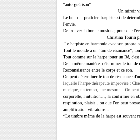
"
auto-guérison"
Un miroir vibratoire pou
Le but du praticien harpiste est de détermi
l'envie.
De trouver la bonne musique, pour que l'éco
Christina Tourin parle de "cr
Le harpiste en harmonie avec son propre po
Tout le monde a un "ton de résonance", ton
Tout comme sur la harpe jouer un Ré, c'est 
De la même manière, déterminer le ton de r
Reconnaissance entre le corps et ce son.
On peut déterminer le ton de résonance d'u
laquelle l'harpe-thérapeute improvise : Ch
musique, un tempo, une mesure… On peut 
corporelle, l'intuition…, la
confirmer en ob
respiration, plaisir…
ou que l'on peut presse
amplification vibratoire….
*Le timbre même de la harpe
est souvent 