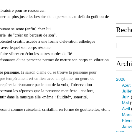
r se ressourcer.
ner au plus juste les besoins de la personne au-delà du goût ou de
Rech
utant se sente (enfin) chez lui.
éer un berceau de son".
tentiel créatif,
accède
à une forme d'élévation esthétique
 avec lequel son corps résonne.
faire vibrer en écho les autres cordes de Ré
ésonance d'une personne permet de mettre son corps en vibration.
Arch
ne personne, la
saison d'âme où se trouve la personne pour
aque tempérament est en lien avec un rythme, un genre de
2026
repérer la résonance
par le ton de la voix, l'observation
Août
servant les réponses que la personne manifeste : confort,
Juille
Juin
(
ntir dans la musique elle -même : fluidité*, sonorité,
Mai
(
Avril
ressenti comme
ruisselant, cristallin, en forme de gouttelettes, etc…
Mars
Févri
Janvi