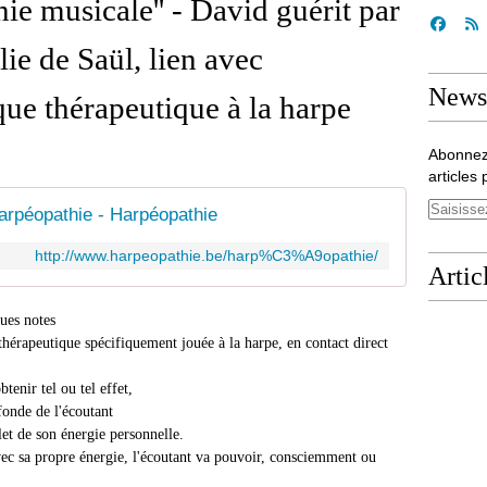
nie musicale'' - David guérit par
lie de Saül, lien avec
Newsl
que thérapeutique à la harpe
Abonnez
articles 
arpéopathie - Harpéopathie
http://www.harpeopathie.be/harp%C3%A9opathie/
Artic
tes
hérapeutique spécifiquement jouée à la harpe, en contact direct
tenir tel ou tel effet,
ofonde de l'écoutant
let de son énergie personnelle.
vec sa propre énergie, l'écoutant va pouvoir, consciemment ou