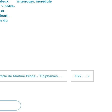
 deux
interroger, incrédule
''- notre-
 et
Béart,
rs du
2 liens - ''lyrisme et célébration'' article de Martine Broda - ''Epiphanies musicales en poésie moderne'' de Michèle Finck
156 - Départ