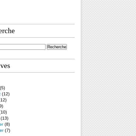
erche
ives
(5)
t
(12)
12)
9)
(10)
(13)
er
(8)
er
(7)