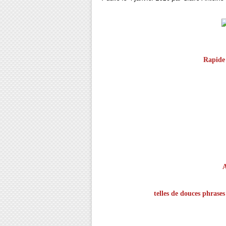
Rapide i
A
telles de douces phrase