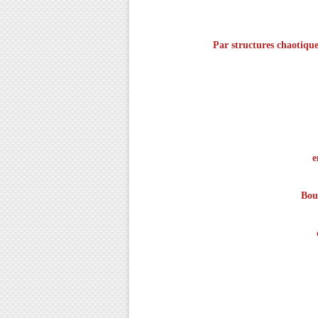
Par structures chaotique
e
Bou