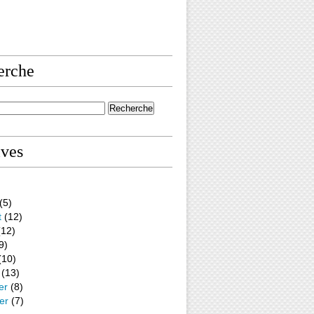
erche
ives
(5)
t
(12)
12)
9)
(10)
(13)
er
(8)
er
(7)