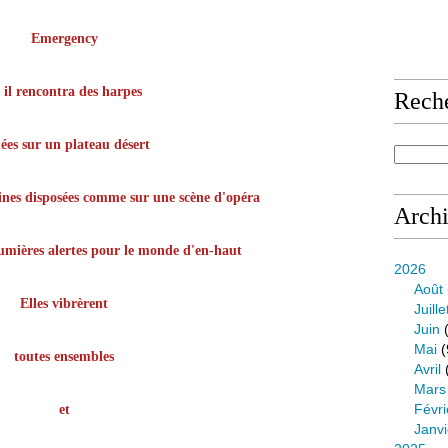
Emergency
 il rencontra des harpes
Rech
hées sur un plateau désert
taines disposées comme sur une scène d'opéra
Arch
 lumières alertes pour le monde d'en-haut
2026
Août
Elles vibrèrent
Juille
Juin
(
Mai
(
toutes ensembles
Avril
Mars
Févri
et
Janvi