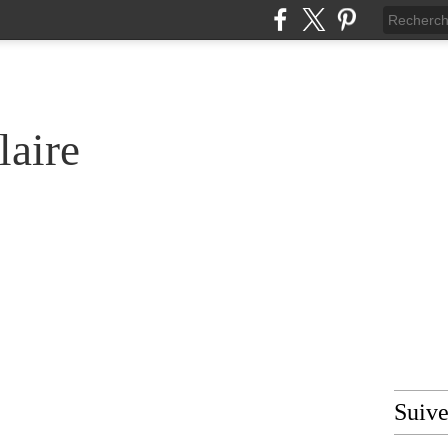
laire
Suiv