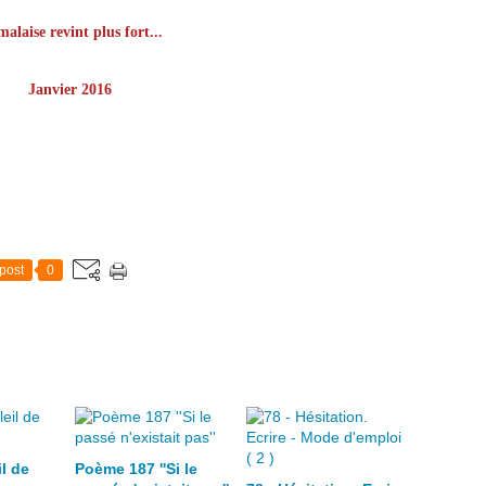
malaise revint plus fort...
Janvier 2016
post
0
l de
Poème 187 ''Si le