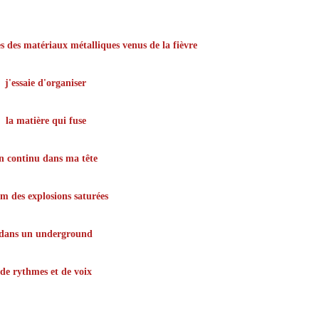
s des matériaux métalliques venus de la fièvre
j'essaie d'organiser
la matière qui fuse
n continu dans ma tête
m des explosions saturées
dans un underground
de rythmes et de voix