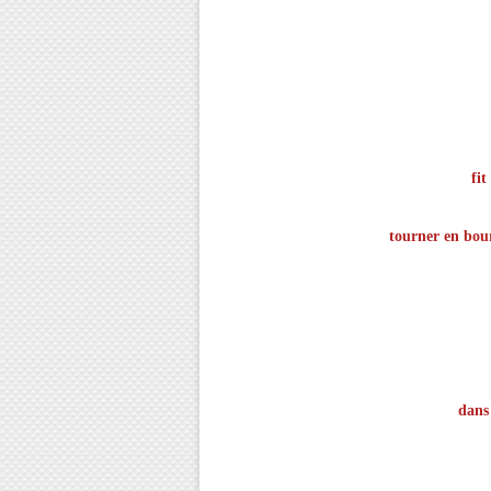
fit
tourner en bour
dans