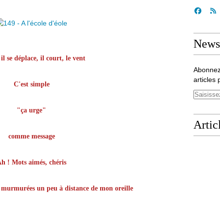
Newsl
l se déplace, il court, le vent
Abonnez
articles 
C'est simple
"ça urge"
Artic
comme message
h ! Mots aimés, chéris
s murmurées un peu à distance de mon oreille