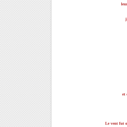
leu
j
et
Le vent fut o