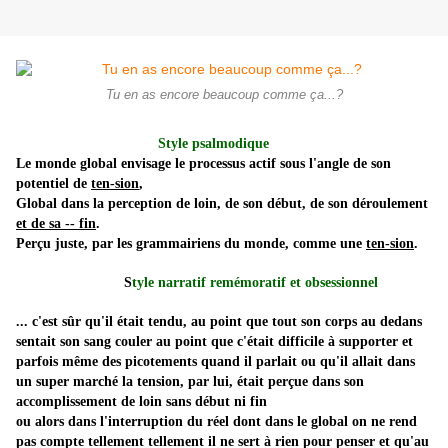
Tu en as encore beaucoup comme ça...?
Style psalmodique
Le monde global envisage le processus actif sous l'angle de son
potentiel de
ten-sion
,
Global dans la perception de loin, de son début, de son déroulement
et de sa -- fin
.
Perçu juste, par les grammairiens du monde, comme une
ten-sion
.
S
tyle narratif remémoratif et obsessionnel
... c'est sûr qu'il était
tendu,
au point que tout son corps au dedans
sentait son sang couler au point que c'était difficile à supporter et
parfois même des picotements quand il parlait ou qu'il allait dans
un super marché
l
a
tension,
par lui, était perçue dans son
accomplissement de loin sans début ni fin
ou alors dans l'interruption du réel dont dans le global on ne rend
pas compte tellement tellement il ne sert à rien pour penser et qu'
au