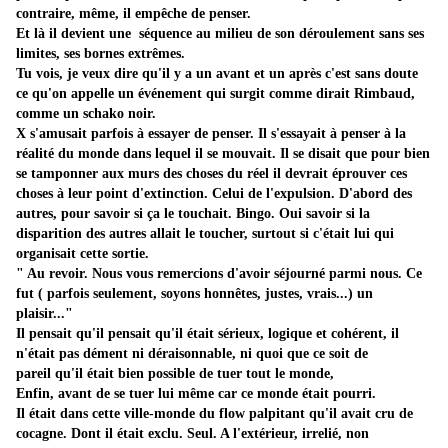
contraire, même, il empêche de penser.
Et là il devient une séquence au milieu de son déroulement sans ses
limites, ses bornes extrêmes.
Tu vois, je veux dire qu'il y a un avant et un après c'est sans doute
ce qu'on appelle un événement qui surgit comme dirait Rimbaud,
comme un schako noir.
X s'amusait parfois à essayer de penser. Il s'essayait à penser à la
réalité du monde dans lequel il se mouvait. Il se disait que pour bien
se tamponner aux murs des choses du réel il devrait éprouver ces
choses à leur point d'extinction. Celui de l'expulsion. D'abord des
autres, pour savoir si ça le touchait. Bingo. Oui savoir si la
disparition des autres allait le toucher, surtout si c'était lui qui
organisait cette sortie.
" Au revoir. Nous vous remercions d'avoir séjourné parmi nous. Ce
fut ( parfois seulement, soyons honnêtes, justes, vrais...) un
plaisir..."
Il pensait qu'il pensait qu'il était sérieux, logique et cohérent, il
n'était pas dément ni déraisonnable, ni quoi que ce soit de
pareil qu'il était bien possible de tuer tout le monde,
Enfin, avant de se tuer lui même
car ce monde était pourri.
Il était dans cette ville-monde du flow palpitant qu'il avait cru de
cocagne.
Dont il était exclu. Seul. A l'extérieur, irrelié, non