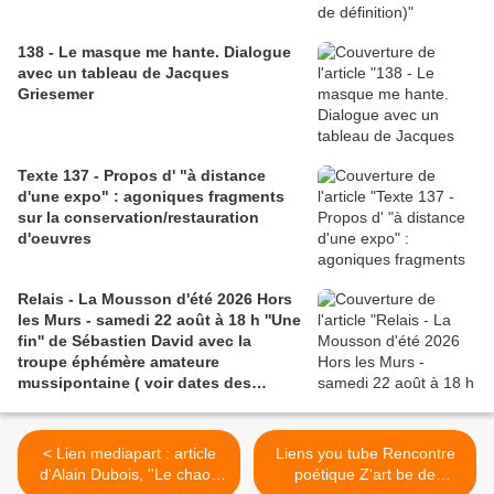
138 - Le masque me hante. Dialogue
avec un tableau de Jacques
Griesemer
Texte 137 - Propos d' "à distance
d'une expo" : agoniques fragments
sur la conservation/restauration
d'oeuvres
Relais - La Mousson d'été 2026 Hors
les Murs - samedi 22 août à 18 h ''Une
fin'' de Sébastien David avec la
troupe éphémère amateure
mussipontaine ( voir dates des
répétitions). Direction Lélio Plotton,
dramaturgie Lola Molina à l’Espace
Saint-Laurent, Pont-à-Mousson 2
< Lien mediapart : article
Liens you tube Rencontre
liens : 1) lien meec.org; 2)
d'Alain Dubois, ''Le chaos
poétique Z'art be de
lemeac.com