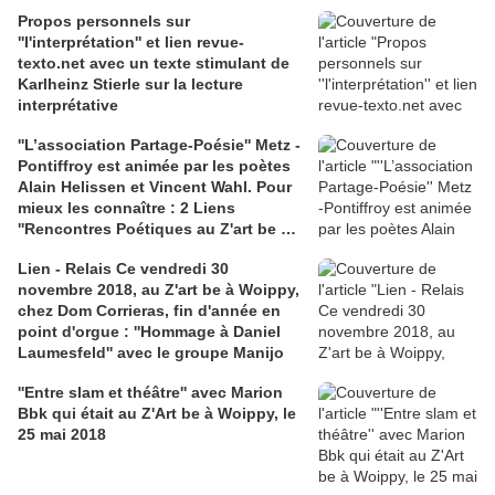
Propos personnels sur
''l'interprétation'' et lien revue-
texto.net avec un texte stimulant de
Karlheinz Stierle sur la lecture
interprétative
''L’association Partage-Poésie'' Metz -
Pontiffroy est animée par les poètes
Alain Helissen et Vincent Wahl. Pour
mieux les connaître : 2 Liens
''Rencontres Poétiques au Z'art be de
Dom Corrieras et un lien Chronique
Lien - Relais Ce vendredi 30
Poésie ''Cairn'' pour un dialogue entre
novembre 2018, au Z'art be à Woippy,
Serge Martin et Alain Helissen
chez Dom Corrieras, fin d'année en
point d'orgue : ''Hommage à Daniel
Laumesfeld'' avec le groupe Manijo
''Entre slam et théâtre'' avec Marion
Bbk qui était au Z'Art be à Woippy, le
25 mai 2018