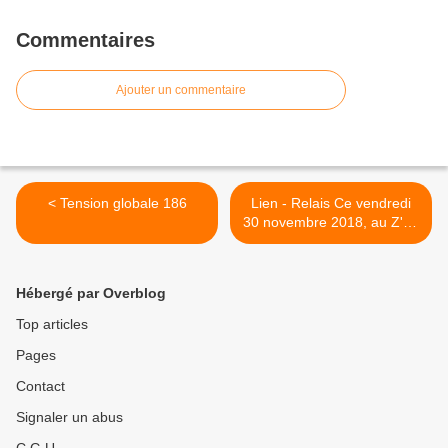
Commentaires
Ajouter un commentaire
< Tension globale 186
Lien - Relais Ce vendredi
30 novembre 2018, au Z'art
be à Woippy, chez Dom
Corrieras, fin d'année en
point d'orgue : ''Hommage
Hébergé par Overblog
à Daniel Laumesfeld'' avec
le groupe Manijo >
Top articles
Pages
Contact
Signaler un abus