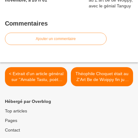
novembre, à 20 h 01
Commentaires
Ajouter un commentaire
< Extrait d'un article général
Théophile Choquet était au
sur ''Amable Tastu, poète
Z'Art Be de Woippy fin juin
du romantisme, femme de
2018 >
lettres et de salons'', daté
d'août 2016
Hébergé par Overblog
Top articles
Pages
Contact