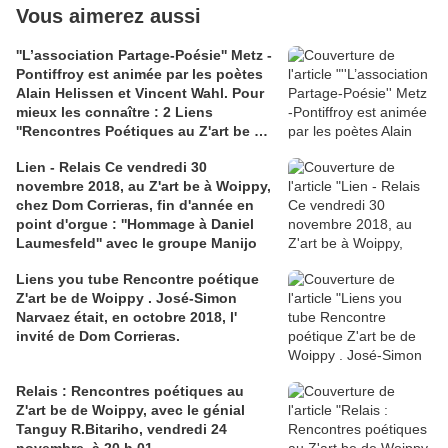
Vous aimerez aussi
''L’association Partage-Poésie'' Metz -
Pontiffroy est animée par les poètes
Alain Helissen et Vincent Wahl. Pour
mieux les connaître : 2 Liens
''Rencontres Poétiques au Z'art be de
Dom Corrieras et un lien Chronique
Lien - Relais Ce vendredi 30
Poésie ''Cairn'' pour un dialogue entre
novembre 2018, au Z'art be à Woippy,
Serge Martin et Alain Helissen
chez Dom Corrieras, fin d'année en
point d'orgue : ''Hommage à Daniel
Laumesfeld'' avec le groupe Manijo
Liens you tube Rencontre poétique
Z'art be de Woippy . José-Simon
Narvaez était, en octobre 2018, l'
invité de Dom Corrieras.
Relais : Rencontres poétiques au
Z'art be de Woippy, avec le génial
Tanguy R.Bitariho, vendredi 24