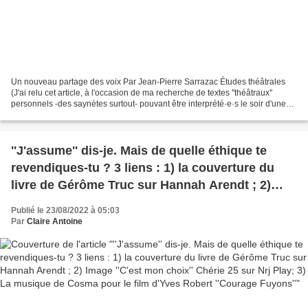
Un nouveau partage des voix Par Jean-Pierre Sarrazac Études théâtrales
(J'ai relu cet article, à l'occasion de ma recherche de textes ''théâtraux''
personnels -des saynètes surtout- pouvant être interprété·e·s le soir d'une
''carte blanche'' d'1h environ,...
''J'assume'' dis-je. Mais de quelle éthique te
revendiques-tu ? 3 liens : 1) la couverture du
livre de Gérôme Truc sur Hannah Arendt ; 2)
Image ''C'est mon choix'' Chérie 25 sur Nrj Play;
Publié le 23/08/2022 à 05:03
3) La musique de Cosma pour le film d'Yves
Par
Claire Antoine
Robert ''Courage Fuyons''