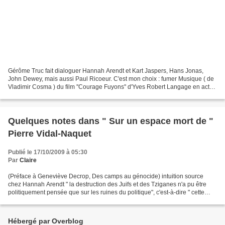
Gérôme Truc fait dialoguer Hannah Arendt et Kart Jaspers, Hans Jonas,
John Dewey, mais aussi Paul Ricoeur. C'est mon choix : fumer Musique ( de
Vladimir Cosma ) du film ''Courage Fuyons'' d'Yves Robert Langage en acte
aux conséquences pratiques Quand...
Quelques notes dans " Sur un espace mort de "
Pierre Vidal-Naquet
Publié le 17/10/2009 à 05:30
Par
Claire
(Préface à Geneviève Decrop, Des camps au génocide) intuition source
chez Hannah Arendt " la destruction des Juifs et des Tziganes n'a pu être
politiquement pensée que sur les ruines du politique", c'est-à-dire " cette
volonté tenace et toujours menacée...
Hébergé par Overblog