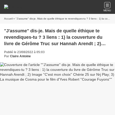
MENU
Accueil
» ''J'assume'' dis-je. Mais de quelle éthique te revendiques-tu ? 3 liens : 1) la couverture du livre de Gérôme Truc sur Hannah Arendt ; 2) Image ''C'est mon choix'' Chérie 25 sur Nrj Play; 3) La musique de Cosma pour le film d'Yves Robert ''Courage Fuyons''
''J'assume'' dis-je. Mais de quelle éthique te
revendiques-tu ? 3 liens : 1) la couverture du
livre de Gérôme Truc sur Hannah Arendt ; 2)
Image ''C'est mon choix'' Chérie 25 sur Nrj Play;
Publié le 23/08/2022 à 05:03
3) La musique de Cosma pour le film d'Yves
Par
Claire Antoine
Robert ''Courage Fuyons''