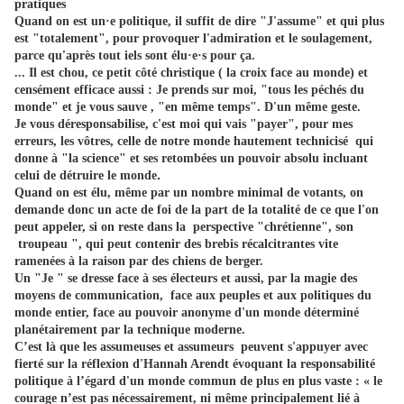
pratiques
Quand on est un·e politique, il suffit de dire "J'assume" et qui plus
est "totalement", pour provoquer l'admiration et le soulagement,
parce qu'après tout iels sont élu·e·s pour ça.
... Il est chou, ce petit côté christique ( la croix face au monde) et
censément efficace aussi :
Je prends sur moi, "tous les péchés du
monde" et je vous sauve , "en même temps". D'un même geste.
Je vous déresponsabilise, c'est moi qui vais "payer", pour mes
erreurs, les vôtres, celle de notre monde hautement technicisé qui
donne à "la science" et ses retombées un pouvoir absolu incluant
.
celui de détruire le monde
Quand on est élu, même par un nombre minimal de votants, on
demande donc un acte de foi de la part de la totalité de ce que l'on
peut appeler, si on reste dans la perspective "chrétienne", son
troupeau ", qui peut contenir des brebis récalcitrantes vite
ramenées à la raison par des chiens de berger.
U
n "Je " se dresse face à ses électeurs et aussi, par la magie des
moyens de communication, face aux peuples et aux politiques du
monde entier, face au pouvoir anonyme d'un monde déterminé
planétairement par la technique moderne.
C’est là que les assumeuses et assumeurs peuvent s'appuyer avec
fierté sur la réflexion d'Hannah Arendt évoquant la responsabilité
politique à l’égard d'un monde commun de plus en plus vaste : « le
courage n’est pas nécessairement, ni même principalement lié à