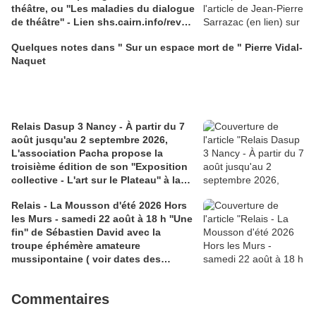
théâtre, ou ''Les maladies du dialogue
de théâtre'' - Lien shs.cairn.info/revue
-etudes-theatrales
Quelques notes dans " Sur un espace mort de " Pierre Vidal-
Naquet
Relais Dasup 3 Nancy - À partir du 7
août jusqu'au 2 septembre 2026,
L'association Pacha propose la
troisième édition de son ''Exposition
collective - L'art sur le Plateau'' à la
Médiathèque Haut-du-Lièvre, 325
Relais - La Mousson d'été 2026 Hors
avenue Pinchard
les Murs - samedi 22 août à 18 h ''Une
fin'' de Sébastien David avec la
troupe éphémère amateure
mussipontaine ( voir dates des
répétitions). Direction Lélio Plotton,
dramaturgie Lola Molina à l’Espace
Commentaires
Saint-Laurent, Pont-à-Mousson 2
liens : 1) lien meec.org; 2)