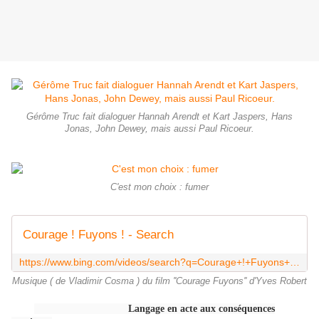
Gérôme Truc fait dialoguer Hannah Arendt et Kart Jaspers, Hans
Jonas, John Dewey, mais aussi Paul Ricoeur.
C'est mon choix : fumer
Courage ! Fuyons ! - Search
https://www.bing.com/videos/search?q=Courage+!+Fuyons+!&&view=detail&mid=1C07F707559BC010C55D1C07F707559BC010C55D&&FORM=VRDGAR&ru=%2Fvideos%2Fsearch%3Fq%3DCourage%2B!%2BFuyons%2B!%26FORM%3DHDRSC3
Musique ( de Vladimir Cosma ) du film ''Courage Fuyons'' d'Yves Robert
Langage en acte aux conséquences