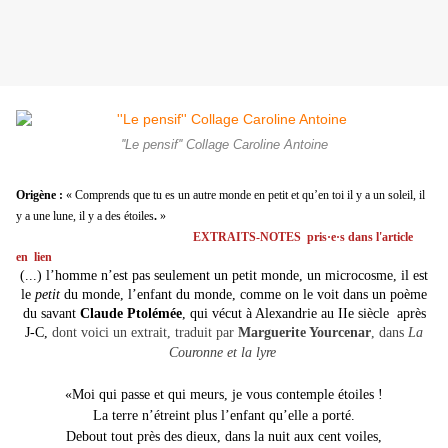
''Le pensif'' Collage Caroline Antoine
Origène :
«
Comprends que tu es un autre monde en petit et qu’en toi il y a un soleil, il
y a une lune, il y a des étoiles
.
»
EXTRAITS-NOTES pris·e·s dans l'article
en lien
(...) l’homme n’est pas seulement un petit monde, un microcosme, il est
le
petit
du monde, l’enfant du monde, comme on le voit dans un poème
du savant
Claude Ptolémée
, qui vécut à Alexandrie au IIe siècle après
J-C,
dont voici un extrait, traduit par
Marguerite Yourcenar
, dans
La
Couronne et la lyre
«Moi qui passe et qui meurs, je vous contemple étoiles !
La terre n’étreint plus l’enfant qu’elle a porté.
Debout tout près des dieux, dans la nuit aux cent voiles,