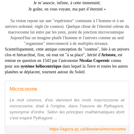
Je m’associe, infime, à cette immensité;
Je goûte, en vous voyant, ma part d’éternité.»
Sa vision repose sur une "expérience" commune à l’homme et à un
univers ordonné, réglé (le cosmos). Quelque chose de l'éternité celeste du
macrocosme lui entre par les yeux, point de jonction microcosmique.
Aujourd'hui on imagine plutôt l'homme et l'univers comme un seul
"organisme" interconnecté à de multiples niveaux.
Scientifiquement, cette antique conception du "cosmos", liée à un univers
clos et hiérarchisé, fixe, où tout est "à sa place", hérité d'
Aristote,
est
remise en question en
1543
par l'astronome
Nicolas Copernic
connu
pour son
système héliocentrique
dans lequel la Terre et toutes les autres
planètes se déplacent, tournent autour du Soleil.
Microcosme
Le mot cosmos, d'où viennent les mots macrocosme et
microcosme, était à l'origine, dans l'oeuvre de Pythagore,
synonyme d'ordre. Selon les principes mathématiques dont
s'est inspiré Pythagore ...
https://agora.qc.ca/dossiers/microcosme