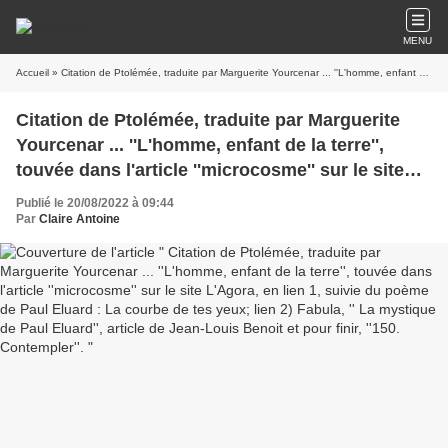
MENU
Accueil
» Citation de Ptolémée, traduite par Marguerite Yourcenar ... ''L'homme, enfant de la terre'', touvée dans l'article ''microcosme'' sur le site L'Agora, en lien 1, suivie du poème de Paul Eluard : La courbe de tes yeux; lien 2) Fabula, '' La mystique de Paul Eluard'', article de Jean-Louis Benoit et pour finir, ''150. Contempler''.
Citation de Ptolémée, traduite par Marguerite
Yourcenar ... ''L'homme, enfant de la terre'',
touvée dans l'article ''microcosme'' sur le site
L'Agora, en lien 1, suivie du poème de Paul
Publié le 20/08/2022 à 09:44
Eluard : La courbe de tes yeux; lien 2) Fabula, ''
Par
Claire Antoine
La mystique de Paul Eluard'', article de Jean-
Louis Benoit et pour finir, ''150. Contempler''.