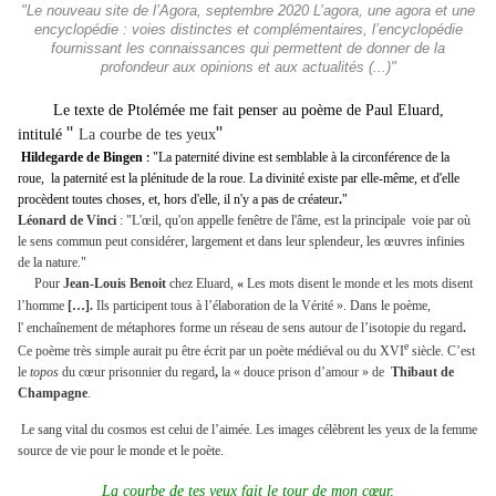
"Le nouveau site de l’Agora, septembre 2020 L’agora, une agora et une
encyclopédie : voies distinctes et complémentaires, l’encyclopédie
fournissant les connaissances qui permettent de donner de la
profondeur aux opinions et aux actualités (...)"
Le texte de Ptolémée me fait penser au poème de Paul Eluard,
"
"
intitulé
La courbe de tes yeux
Hildegarde de Bingen
"La paternité divine est semblable à la circonférence de la
:
roue, la paternité est la plénitude de la roue. La divinité existe par elle-même, et d'elle
procèdent toutes choses, et, hors d'elle, il n'y a pas de créateur
.
"
Léonard de Vinci
: "L'œil, qu'on appelle fenêtre de l'âme, est la principale
voie par où
le sens commun peut considérer, largement et dans leur splendeur, les œuvres infinies
de la nature."
Pour
Jean-Louis Benoit
chez Eluard,
«
Les mots disent le monde et les mots disent
l’homme
[…].
Ils participent tous à l’élaboration de la Vérité ». Dans le poème,
l'
enchaînement de métaphores forme un réseau de sens autour de l’isotopie du regard
.
e
Ce poème très simple aurait pu être écrit par un poète médiéval ou du XVI
siècle. C’est
le
topos
du cœur prisonnier du regard
,
la « douce prison d’amour » de
Thibaut de
Champagne
.
Le sang vital du cosmos est celui de l’aimée
.
Les images célèbrent les yeux de la femme
source de vie pour le monde et le poète.
La courbe de tes yeux fait le tour de mon cœur,