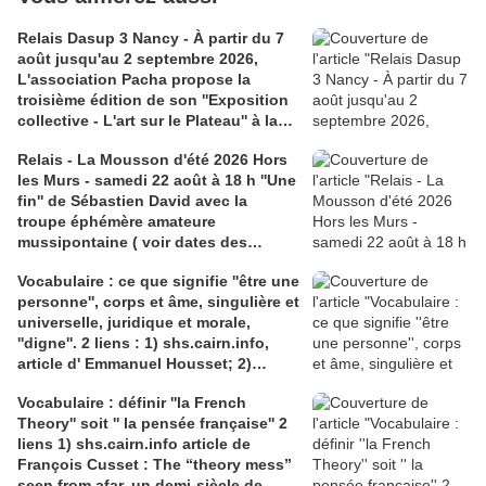
Relais Dasup 3 Nancy - À partir du 7
août jusqu'au 2 septembre 2026,
L'association Pacha propose la
troisième édition de son ''Exposition
collective - L'art sur le Plateau'' à la
Médiathèque Haut-du-Lièvre, 325
Relais - La Mousson d'été 2026 Hors
avenue Pinchard
les Murs - samedi 22 août à 18 h ''Une
fin'' de Sébastien David avec la
troupe éphémère amateure
mussipontaine ( voir dates des
répétitions). Direction Lélio Plotton,
Vocabulaire : ce que signifie ''être une
dramaturgie Lola Molina à l’Espace
personne'', corps et âme, singulière et
Saint-Laurent, Pont-à-Mousson 2
universelle, juridique et morale,
liens : 1) lien meec.org; 2)
''digne''. 2 liens : 1) shs.cairn.info,
lemeac.com
article d' Emmanuel Housset; 2)
causecommune-la revue.fr, article de
Vocabulaire : définir ''la French
Julian Roche
Theory'' soit '' la pensée française'' 2
liens 1) shs.cairn.info article de
François Cusset : The “theory mess”
seen from afar, un demi-siècle de