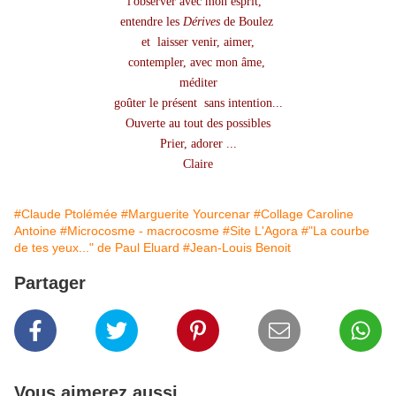
l'observer avec mon esprit,
entendre les
Dérives
de Boulez
et l
aisser venir, aimer,
contempler, avec mon âme,
méditer
goûter le présent sans intention...
Ouverte au tout des possibles
Prier, adorer ...
Claire
#Claude Ptolémée
#Marguerite Yourcenar
#Collage Caroline
Antoine
#Microcosme - macrocosme
#Site L'Agora
#"La courbe
de tes yeux..." de Paul Eluard
#Jean-Louis Benoit
Partager
Vous aimerez aussi