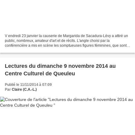
V endredi 23 janvier la causerie de Margarida de Sacadura-Lévy a attiré un
public, nombreux, amateur d'art et de récits. L'angle choisi par la
conférencière a mis en scène les somptueuses figures féminines, que sont
Judith, Suzanne, de l'Ancien Testament,...
Lectures du dimanche 9 novembre 2014 au
Centre Culturel de Queuleu
Publié le 11/11/2014 à 07:09
Par
Claire (C.A.-L.)