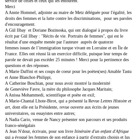
service de celles et ceux qui les entourent.
Merci
A Annie Hommel, adjointe au maire de Metz déléguée
pour l'égalité, les
droits des femmes et la lutte contre les discriminations,
pour ses paroles
d'encouragement.
A Gül Ilbay et
Doriane Bozinoska
, qui ont dialogué à propos du livre
écrit par Gül Ilbay : "
Récits de vie. Portraits de femmes", qui est le
résultat d'une en
quête menée par l'auteure auprès de quatorze
femmes issues de l’immigration turque vivant en Lorraine et en Île de
France. Elles ont réussi là un exercice difficile, puisque leur temps de
parole ne devait pas excéder 25 minutes ! Merci pour la pertinence des
questions et des réponses.
A Marie Daffini et ses coups de coeur pour les poètes(ses) Amable Tastu
et Anne Blanchot-Philippi,
A Catherine Boschian, pour nous avoir montré la modernité
de Geneviève Favre, la mère du philosophe Jacques Maritain;
A Anissa Mohammedi, scientifique et poète en exil;
A Marie-Chantal Lhote-Birot
, qui a présenté la Revue
Lettres Histoire et
art
, dont elle est la Présidente, revue ouverte aux écrits de jeunes
universitaires, ou essayistes entre autres;
A Nadia Cario, venue de Nancy présenter son parcours et ses produits
franco-sénégalais
A Jean N'dour, écrivain, pour son livre
Itinéraire d'un enfant d'Afrique
qui a évoqué les femmes de son enfance à partir d'extraits choisis et lus