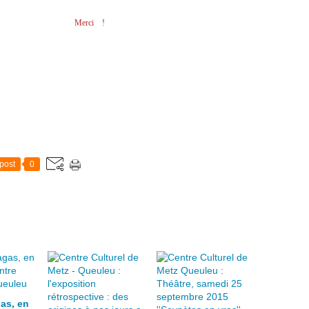
ci !
post
0
as, en