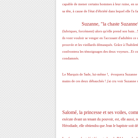
capable de mener certains hommes à leur ruine, en usa
sa tête, à cause de l'état d'ébriété dans lequel elle l'a f
Suzanne, "la chaste Suzanne"
(lubriques, forcément) alors qu'elle prend son bain...S
ils vont vouloir se venger en l'accusant d'adultère ce
prouvée et les vieillards démasqués. Grâce à l'habile
confrontera les témoignages des deux voyeurs...Et co
condamnés.
Le Marquis de Sade, lui-même !, évoquera Suzanne : 
mains de ces deux débauchés ! j'ai cru voir Suzanne sur
Salomé, la princesse et ses voiles, co
exécute dvant un tenant du pouvoir, est, elle aussi,
Hérodiade, elle obtiendra que Jean le baptiste soit dé