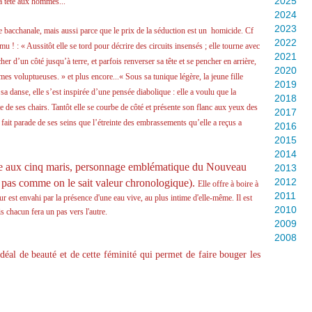
2025
a tête aux hommes...
2024
2023
ne bacchanale, mais aussi parce que le prix de la séduction est un homicide. Cf
2022
ému ! :
« Aussitôt elle se tord pour décrire des circuits insensés ; elle tourne avec
2021
cher d’un côté jusqu’à terre, et parfois renverser sa tête et se pencher en arrière,
2020
ormes voluptueuses. » et plus encore...« Sous sa tunique légère, la jeune fille
2019
sa danse, elle s’est inspirée d’une pensée diabolique : elle a voulu que la
2018
e de ses chairs. Tantôt elle se courbe de côté et présente son flanc aux yeux des
2017
 fait parade de ses seins que l’étreinte des embrassements qu’elle a reçus a
2016
2015
2014
e aux cinq maris,
personnage emblématique du Nouveau
2013
2012
 pas comme on le sait valeur chronologique).
Elle offre à boire à
2011
œur est envahi par la présence d'une eau vive, au plus intime d'elle-même.
Il est
2010
is chacun fera un pas vers l'autre.
2009
2008
al de beauté et de cette féminité qui permet de faire bouger les