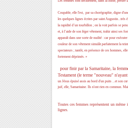
Les femmes font décidément, dans la Bible, perdre l
C
oupable, elle l'est, par sa chorégraphie, digne d'u
les quelques lignes écrites par saint Augustin...très 
la rapidité d’un tourbillon ; on la voit parfois se pen
et, à l’aide de son léger vêtement, trahir ainsi ses f
apparaît dans une sorte de nudité : car pour exécuter 
couleur de son vêtement simulât parfaitement la teint
spectateurs ; tantôt, en présence de ces hommes, elle
fortement déprimés. »
pour finir par la Samaritaine, la femm
Testament (le terme "nouveau" n'ayant
un Jésus épuisé assis au bord d'un puits ...et son c
juif, elle, Samaritaine. Ils n'ont rien en commun. Ma
Toutes ces femmes représentent un même idé
lignes.