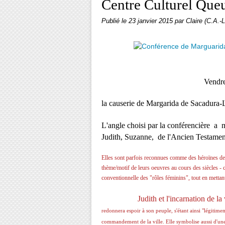
Centre Culturel Que
Publié le
23 janvier 2015
par Claire (C.A.-L
V
endre
la causerie de
Margarida de Sacadura-Lé
L'angle choisi par la conférencière a 
Judith, Suzanne, de l'Ancien Testame
Elles sont parfois reconnues comme des héroïnes de l
thème/motif de leurs oeuvres au cours des siècles -
conventionnelle des "rôles féminins", tout en mettan
Judith et l'incarnation de la ver
redonnera espoir à son peuple, s'étant ainsi "légitim
commandement de la ville. Elle
symbolise aussi d'un