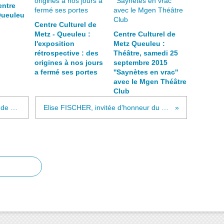
entre
Queuleu
Centre Culturel de
Metz - Queuleu :
Centre Culturel de
l'exposition
Metz Queuleu :
rétrospective : des
Théâtre, samedi 25
origines à nos jours
septembre 2015
a fermé ses portes
''Saynètes en vrac''
avec le Mgen Théâtre
Club
À lire ''L'ethos du poète satirique'' de Pascal Debailly : lien ''Persée''
Elise FISCHER, invitée d'honneur du Salon de Saint Nicolas de Port