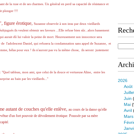
nt de la ruse et de ses charmes. Un général en perd sa capacité de résistance et
ait plonger !!!
, figure érotique,
Suzanne observée à son insu par deux vieillards
Rech
ubjugués ils veulent obtenir ses faveurs ...Elle refuse bien sûr...alors bassement
 qui aurait dû lui valoir la peine de mort. Heureusement son innocence sera
té de l'adolescent Daniel, qui refusera la condamnation sans appel de Suzanne, et
mme, hélas pour eux ! ils n'auront pas vu la même chose, ils seront justement
Arch
"Quel tableau, mon ami, que celui de la douce et vertueuse Aline,
entre les
prise au bain par les vieillards..."
2026
Août
Juille
Juin
(
Mai
(
mme autant de couches qu'elle enlève,
au cours de la danse qu'elle
Avril
 revêtue d'un fort pouvoir de dévoilement érotique. Poussée par sa mère
Mars
Févri
capité.
Janvi