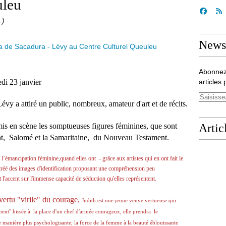
uleu
.)
Newsl
Abonnez
di 23 janvier
articles 
vy a attiré un public, nombreux, amateur d'art et de récits.
mis en scène les somptueuses figures féminines, que sont
Artic
nt, Salomé et la Samaritaine, du Nouveau Testament.
’émancipation féminine,quand elles ont - grâce aux artistes qui en ont fait le
 créé des images d'identification proposant une compréhension peu
t l'accent sur l'immense capacité de séduction qu'elles représentent.
tu "virile" du courage,
Judith est une jeune veuve vertueuse qui
ement" hissée à la place d'un chef d'armée courageux, elle prendra
le
e manière plus psychologisante, la force de la femme à la beauté éblouissante