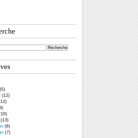
erche
ives
(5)
t
(12)
12)
9)
(10)
(13)
er
(8)
er
(7)