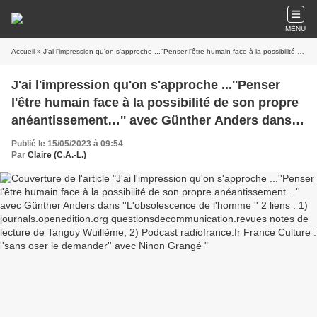
MENU
Accueil
» J'ai l'impression qu'on s'approche ...''Penser l'être humain face à la possibilité de son propre anéantissement…'' avec Günther Anders dans ''L'obsolescence de l'homme '' 2 liens : 1) journals.openedition.org questionsdecommunication.revues notes de lecture de Tanguy Wuillème; 2) Podcast radiofrance.fr France Culture : ''sans oser le demander'' avec Ninon Grangé
J'ai l'impression qu'on s'approche ...''Penser
l'être humain face à la possibilité de son propre
anéantissement…'' avec Günther Anders dans
''L'obsolescence de l'homme '' 2 liens : 1)
Publié le 15/05/2023 à 09:54
journals.openedition.org
Par
Claire (C.A.-L.)
questionsdecommunication.revues notes de
lecture de Tanguy Wuillème; 2) Podcast
radiofrance.fr France Culture : ''sans oser le
demander'' avec Ninon Grangé