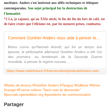
nucléaire. Anders s'est intéressé aux défis techniques et éthiques
contemporains.
Son sujet principal fut la destruction de
l'humanité.
*2 Là, je rajoute, qu'au XXIe siècle, le fin du fin du fort de café, est
de faire croire que l'élitisme est, par les mesures prises, combattu.
Comment Günther Anders nous aide à penser les catastrophes ?
Moins connu qu'Hannah Arendt, qui fut un temps son
épouse, le philosophe allemand Günther Anders a été l'un
des premiers, au lendemain de la Seconde Guerre
mondiale, à penser le régime nouvea...
https://www.radiofrance.fr/franceculture/podcasts/sans-oser-le-demander/guenther-anders-penser-la-fin-des-mondes-3049718
#Notes de lecture
#Günther Anders
#Tanguy Wuillème
#Ninon
Grangé
#France culture "Sans oser le demander"
#journals.openedition.org
#questions de communication
Partager