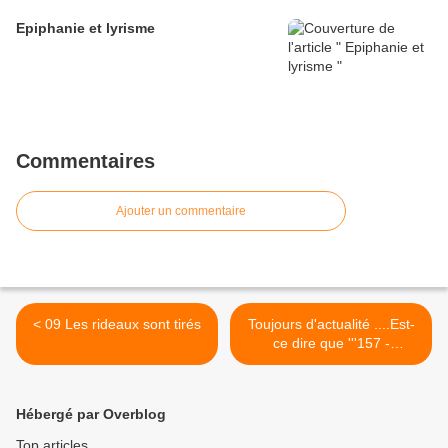
Epiphanie et lyrisme
Commentaires
Ajouter un commentaire
< 09 Les rideaux sont tirés
Toujours d'actualité ....Est-
ce dire que '''157 -
''Hantée'' de 2016'''
manque de ''poésie'' ? >
Hébergé par Overblog
Top articles