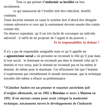
Tout ce qui permet d
’endormir sa lucidité
est bon
socialement,
ce qui menacerait de l’éveiller doit être ridiculisé, étouffé,
combattu.
Toute doctrine mettant en cause le système doit d’abord être désignée
comme subversive et ceux qui la soutiennent devront ensuite être traités
comme tels.
On observe cependant, qu’il est très facile de corrompre un individu
subversif : il suffit de lui proposer de l’argent et du pouvoir ».
Et la responsabilité, là dedans ?
Il n'y a pas de responsable assignable mais ce qu’il appelle un
« agnosticisme social »
où personne ne reconnaît le rôle qu’il joue dans
le tout social : le dominant ne reconnaît pas dans le dominé celui qu’il
domine et vice versa, puis le dominé ne reconnaît pas en lui-même le
dominé, de même pour le dominant. Cet effacement fait que l’homme
n’expérimente pas véritablement le monde environnant, que la technique
travaille elle-même à effacer sa prédominance.
*1Günther Anders est un penseur et essayiste autrichien juif
Breslau
Vienne
d'origine allemande, né en 1902 à
et mort à
en
1992. Il est surtout connu pour avoir critiqué la modernité
technique, notamment envers le développement de l'industrie