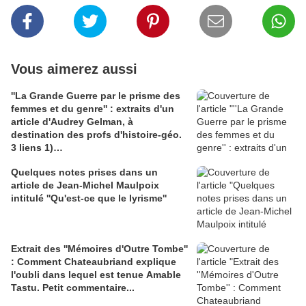
Vous aimerez aussi
''La Grande Guerre par le prisme des
femmes et du genre'' : extraits d'un
article d'Audrey Gelman, à
destination des profs d'histoire-géo.
3 liens 1)
journals.openedition.org/asterion,
Quelques notes prises dans un
article de base de Françoise
article de Jean-Michel Maulpoix
Thébaud; 2)académie de Paris; 3)
intitulé ''Qu'est-ce que le lyrisme''
Journal paysan breton : article
passionnant de Carole David sur les
héroïnes oubliées de la guerre de 14-
18 et leur émancipation
Extrait des ''Mémoires d'Outre Tombe''
: Comment Chateaubriand explique
l'oubli dans lequel est tenue Amable
Tastu. Petit commentaire...