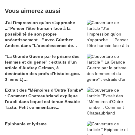
Vous aimerez aussi
J'ai l'impression qu'on s'approche
...''Penser l'être humain face à la
possibilité de son propre
anéantissement…'' avec Günther
Anders dans ''L'obsolescence de
l'homme '' 2 liens : 1)
''La Grande Guerre par le prisme des
journals.openedition.org
femmes et du genre'' : extraits d'un
questionsdecommunication.revues
article d'Audrey Gelman, à
notes de lecture de Tanguy Wuillème;
destination des profs d'histoire-géo.
2) Podcast radiofrance.fr France
3 liens 1)
Culture : ''sans oser le demander''
journals.openedition.org/asterion,
avec Ninon Grangé
Extrait des ''Mémoires d'Outre Tombe''
article de base de Françoise
: Comment Chateaubriand explique
Thébaud; 2)académie de Paris; 3)
l'oubli dans lequel est tenue Amable
Journal paysan breton : article
Tastu. Petit commentaire...
passionnant de Carole David sur les
héroïnes oubliées de la guerre de 14-
18 et leur émancipation
Epiphanie et lyrisme