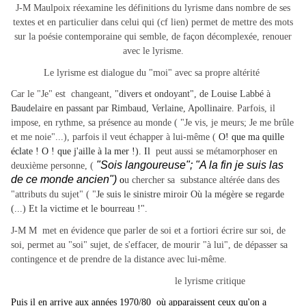
J-M Maulpoix réexamine les définitions du lyrisme dans nombre de ses
textes et en particulier dans celui qui (cf lien) permet de mettre des mots
sur la poésie contemporaine qui semble, de façon décomplexée, renouer
avec le lyrisme.
Le lyrisme est dialogue du "moi" avec sa propre altérité
Car le "Je" est changeant,
"divers et ondoyant", de Louise Labbé à
Baudelaire en passant par Rimbaud, Verlaine, Apollinaire.
Parfois, il
impose, en rythme, sa présence au monde ( "Je vis, je meurs; Je me brûle
et me noie"...), parfois il veut échapper à lui-même (
O! que ma quille
éclate ! O ! que j'aille à la mer !). Il
peut aussi se métamorphoser en
"Sois langoureuse"; "A la fin je suis las
deuxième personne, (
de ce monde ancien")
o
u chercher sa substance altérée dans des
"attributs du sujet" ( "
Je suis le sinistre miroir Où la mégère se regarde
(...) Et la victime et le bourreau !".
J-M M met en évidence que parler de soi et a fortiori écrire sur soi, de
soi, permet au "soi" sujet, de s'effacer, de mourir "à lui", de dépasser sa
contingence et de prendre de la distance avec lui-même.
le lyrisme critique
Puis il en arrive aux années 1970/80 où apparaissent ceux qu'on a