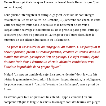
Vénus Khoury-Ghata
Jacques Darras
ou Jean-Claude Renard ( que "j'ai
eu" au Capes).
Leur lyrisme interrogateur et critique (ça y est, c'est fait, Ils sont intégré
totalement le "Je est un Autre" de Rimbaud) , (...) cherche son chant, sa voix,
voire ses propres traits dans le décousu et le boitement de ses vers à
l'organisation sauvage et souterraine ou de la prose. Il parle pour l'autre qui
l'écoutera peut-être ou pour son soi-autre, pour que l'autre alors, dans le
murmure de son silence, lui raconte où il s'enracine.
" Sa place n'est assurée ni au langage ni au monde. C'est pourquoi il
devient passant, piéton ou rôdeur parisien, créature en transit dans un
monde transitoire, passager et lieu de passage. Ce sujet aminci, égaré,
titubant fraie dans l'écriture un chemin aléatoire conduisant vers
l'atteinte improbable de sa propre figure"
Malgré "un rapport tremblé du sujet à sa propre identité" dont la voix fait
hésiter la grammaire et le conduit à la faute, l'approximation, la négligence,
les poètes continuent à "partir à l'aventure dans la langue", sans a priori de
forme.
Ils savent (avec tout ce qu'ils ont lu, entendu, appris, compris ( ou cru
comprendre)) que la langue, les mots, les images sont des leurres, des pièges.