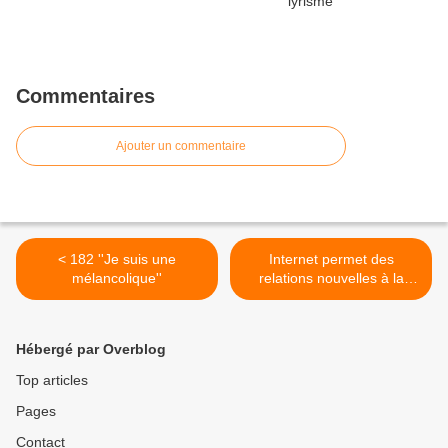
Commentaires
Ajouter un commentaire
< 182 ''Je suis une
Internet permet des
mélancolique''
relations nouvelles à la
lecture et à l'écriture.
Quelques réflexions en lien
avec un article d'Eléni
Hébergé par Overblog
Mitropoulou :
semen.revues.org :''
Top articles
Sémiotique et
Pages
Communication en
nouvelles technologies'' >
Contact