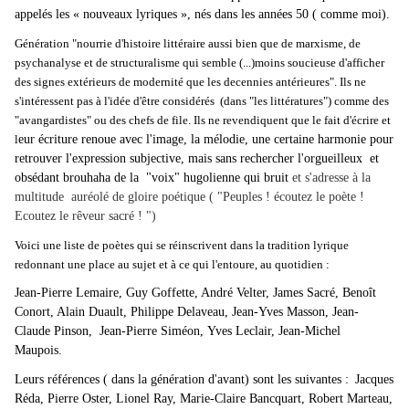
appelés les « nouveaux lyriques », nés dans les années 50 ( comme moi).
Génération "nourrie d'histoire littéraire aussi bien que de marxisme, de
psychanalyse et de structuralisme qui semble (...)moins soucieuse d'afficher
des signes extérieurs de modernité que les decennies antérieures". Ils ne
s'intéressent pas à l'idée d'être considérés (dans "les littératures") comme des
"avangardistes" ou des chefs de file. Ils ne revendiquent que le fait d'écrire et
l
eur écriture renoue avec l'image, la mélodie, une certaine harmonie pour
retrouver l'expression subjective, mais sans rechercher l'orgueilleux et
obsédant brouhaha de la "voix" hugolienne qui bruit
et s'adresse à la
multitude auréolé de gloire poétique ( "Peuples ! écoutez le poète !
Ecoutez le rêveur sacré ! ")
Voici une liste de poètes qui se réinscrivent dans la tradition lyrique
redonnant une place au sujet et à ce qui l'entoure, au quotidien :
Jean-Pierre Lemaire
,
Guy Goffette
, André Velter,
James Sacré
,
Benoît
Conort
, Alain Duault, Philippe Delaveau, Jean-Yves Masson, Jean-
Claude
Pinson
, Jean-Pierre Siméon,
Yves Leclair
, Jean-Michel
Maupois.
Leurs références ( dans la génération d'avant) sont les suivantes :
Jacques
Réda
,
Pierre Oster
, Lionel Ray,
Marie-Claire Bancquart
, Robert Marteau,