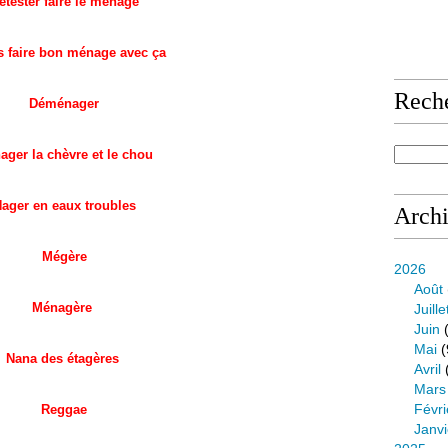
étester faire le ménage
s faire bon ménage avec ça
Rech
Déménager
ager la chèvre et le chou
ager en eaux troubles
Arch
Mégère
2026
Août
Ménagère
Juille
Juin
(
Mai
(
Nana des étagères
Avril
Mars
Févri
Reggae
Janvi