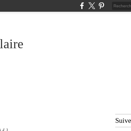
laire
Suiv
.-L.)