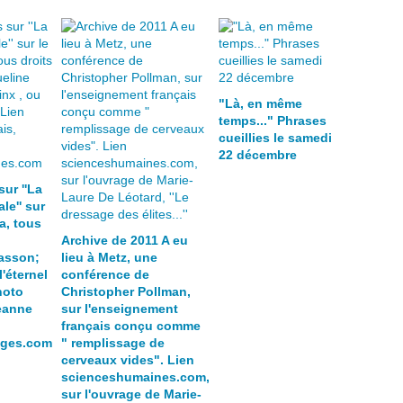
"Là, en même
temps..." Phrases
cueillies le samedi
22 décembre
sur ''La
le'' sur
a, tous
Archive de 2011 A eu
asson;
lieu à Metz, une
l'éternel
conférence de
hoto
Christopher Pollman,
eanne
sur l'enseignement
français conçu comme
ages.com
" remplissage de
cerveaux vides". Lien
scienceshumaines.com,
sur l'ouvrage de Marie-