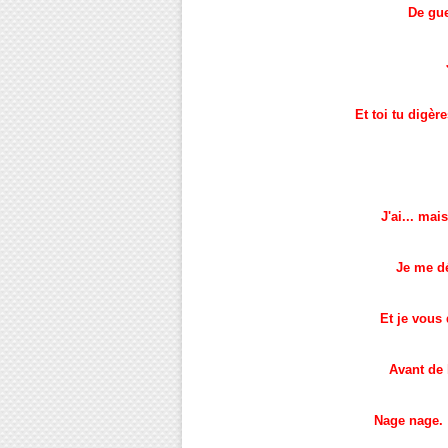
De gue
Et toi tu digè
J'ai... mais
Je me d
Et je vous 
Avant de 
Nage nage. 