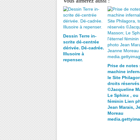
Vous aimerez aussi :
Dessin Terre in-
scrite dé-centrée
dérivée. Dé-cadrée.
Illusoire à
repenser.
Prise de notes 
machine inferna
le Site Philagor
droits réservés
©Jacqueline M
Le Sphinx , ou 
féminin Lien p
Jean Marais, J
Moreau
media.gettyim