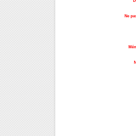
D
Ne pa
Mén
N