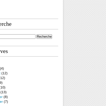
erche
ives
(4)
t
(12)
12)
9)
(10)
(13)
er
(8)
er
(7)