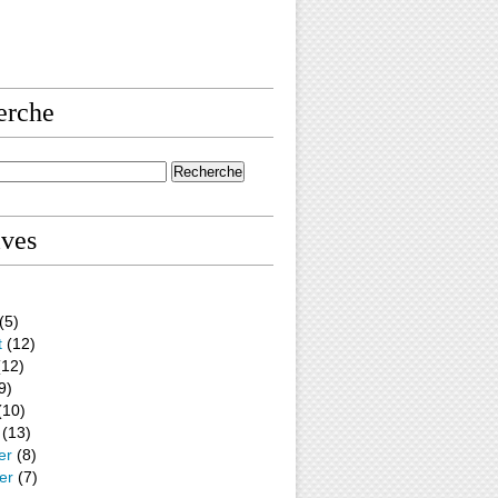
erche
ives
(5)
t
(12)
12)
9)
(10)
(13)
er
(8)
er
(7)