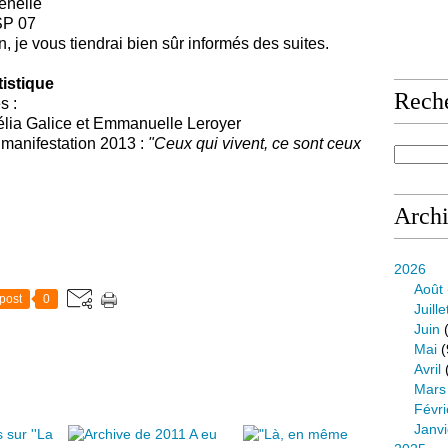
lle
 07
, je vous tiendrai bien sûr informés des suites.
tistique
Rech
s :
lia Galice et Emmanuelle Leroyer
manifestation 2013 :
"Ceux qui vivent, ce sont ceux
Arch
2026
Août
post
0
Juille
Juin
(
Mai
(
Avril
Mars
Févri
Janvi