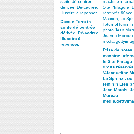
Dessin Terre in-
scrite dé-centrée
dérivée. Dé-cadrée.
Illusoire à
repenser.
Prise de notes 
machine inferna
le Site Philagor
droits réservés
©Jacqueline M
Le Sphinx , ou 
féminin Lien p
Jean Marais, J
Moreau
media.gettyim