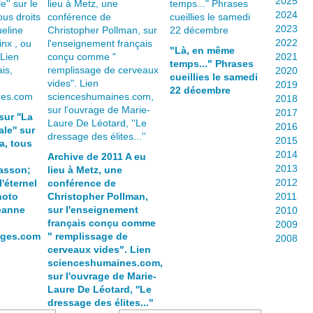
2025
2024
2023
2022
"Là, en même
2021
temps..." Phrases
2020
cueillies le samedi
2019
22 décembre
2018
2017
sur ''La
2016
le'' sur
2015
a, tous
2014
Archive de 2011 A eu
2013
asson;
lieu à Metz, une
2012
l'éternel
conférence de
hoto
Christopher Pollman,
2011
eanne
sur l'enseignement
2010
français conçu comme
2009
ages.com
" remplissage de
2008
cerveaux vides". Lien
scienceshumaines.com,
sur l'ouvrage de Marie-
Laure De Léotard, ''Le
dressage des élites...''