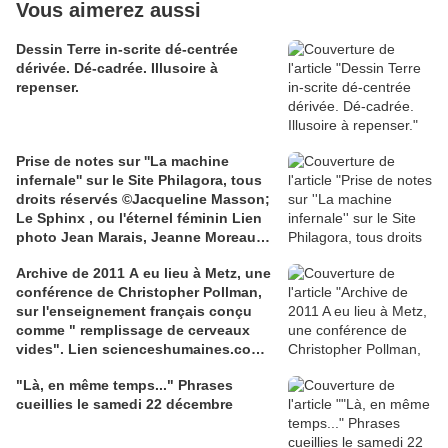
Vous aimerez aussi
Dessin Terre in-scrite dé-centrée
dérivée. Dé-cadrée. Illusoire à
repenser.
Prise de notes sur ''La machine
infernale'' sur le Site Philagora, tous
droits réservés ©Jacqueline Masson;
Le Sphinx , ou l'éternel féminin Lien
photo Jean Marais, Jeanne Moreau
media.gettyimages.com
Archive de 2011 A eu lieu à Metz, une
conférence de Christopher Pollman,
sur l'enseignement français conçu
comme " remplissage de cerveaux
vides". Lien scienceshumaines.com,
sur l'ouvrage de Marie-Laure De
"Là, en même temps..." Phrases
Léotard, ''Le dressage des élites...''
cueillies le samedi 22 décembre