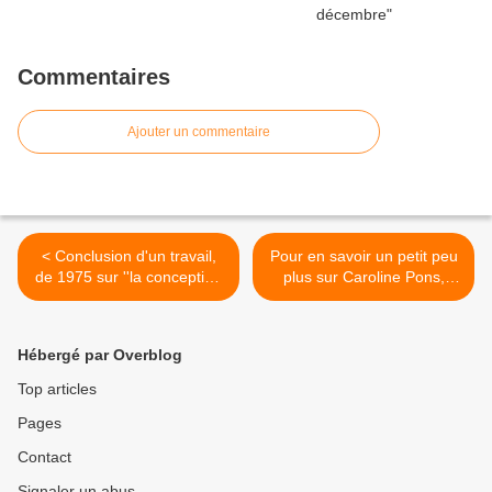
Commentaires
Ajouter un commentaire
< Conclusion d'un travail,
Pour en savoir un petit peu
de 1975 sur ''la conception
plus sur Caroline Pons,
de l'homme et de la
lauréate des Nouveaux
société'' dans
talents de la peinture -
''Oberman(n)'' de E.P. de
édition 2011. >
Hébergé par Overblog
Senancour
Top articles
Pages
Contact
Signaler un abus