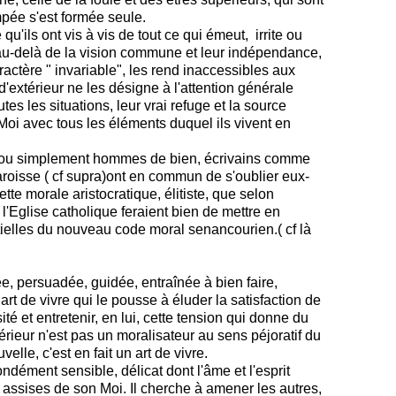
mpée s'est formée seule.
 qu'ils ont vis à vis de tout ce qui émeut, irrite ou
 au-delà de la vision commune et leur indépendance,
ère " invariable", les rend inaccessibles aux
'extérieur ne les désigne à l'attention générale
tes les situations, leur vrai refuge et la source
 Moi avec tous les éléments duquel ils vivent en
t ou simplement hommes de bien, écrivains comme
roisse ( cf supra)ont en commun de s'oublier eux-
te morale aristocratique, élitiste, que selon
l'Eglise catholique feraient bien de mettre en
ielles du nouveau code moral senancourien.( cf là
irée, persuadée, guidée, entraînée à bien faire,
art de vivre qui le pousse à éluder la satisfaction de
ité et entretenir, en lui, cette tension qui donne du
rieur n'est pas un moralisateur au sens péjoratif du
elle, c'est en fait un art de vivre.
ndément sensible, délicat dont l'âme et l'esprit
 assises de son Moi. Il cherche à amener les autres,