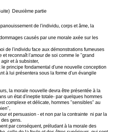
me partie
épanouissement de l'individu, corps et âme, la
les dommages causés par une morale axée sur les
 moi de l'individu face aux démonstrations fumeuses
e et reconnaît l'amour de soi comme le "grand
agir et à subsister,
t le principe fondamental d'une nouvelle conception
nt à lui présentera sous la forme d'un évangile
urs, la morale nouvelle devra être présentée à la
ns un état d'ineptie totale- par quelques hommes
" est complexe et délicate, hommes "sensibles" au
ien",
ur et persuasion - et non par la contrainte ni par la
e des gens.
nent par conséquent, préludant à la morale des
e, celle de la foule et des êtres supérieurs, qui sont