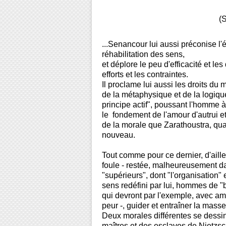
(Suite) Deuxiè
...Senancour lui aussi préconise l'
réhabilitation des sens,
et déplore le peu d'efficacité et 
efforts et les contraintes.
Il proclame lui aussi les droits du
de la métaphysique et de la logiqu
principe actif", poussant l'homme à 
le fondement de l'amour d'autrui e
de la morale que Zarathoustra, qua
nouveau.
Tout comme pour ce dernier, d'aille
foule - restée, malheureusement da
"supérieurs", dont "l'organisation
sens redéfini par lui, hommes de "b
qui devront par l'exemple, avec amo
peur -, guider et entraîner la mass
Deux morales différentes se dessi
maîtres et des esclaves de Nietzsch