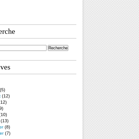
erche
ives
(5)
t
(12)
12)
9)
(10)
(13)
er
(8)
er
(7)