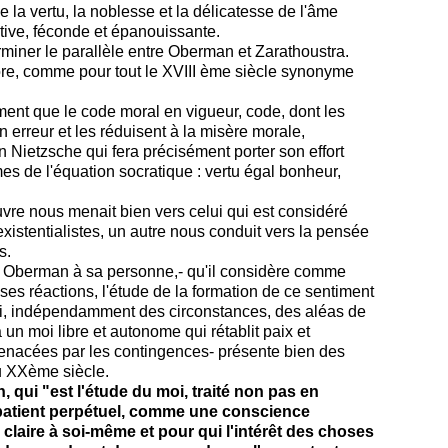
la vertu, la noblesse et la délicatesse de l'âme
tive, féconde et épanouissante.
rminer le parallèle entre Oberman et Zarathoustra.
re, comme pour tout le XVIII ème siècle synonyme
rement que le code moral en vigueur, code, dont les
n erreur et les réduisent à la misère morale,
n Nietzsche qui fera précisément porter son effort
mes de l'équation socratique : vertu égal bonheur,
euvre nous menait bien vers celui qui est considéré
istentialistes, un autre nous conduit vers la pensée
s.
ar Oberman à sa personne,- qu'il considère comme
 ses réactions, l'étude de la formation de ce sentiment
oi, indépendamment des circonstances, des aléas de
 un moi libre et autonome qui rétablit paix et
enacées par les contingences- présente bien des
du XXème siècle.
n, qui "est l'étude du moi, traité non pas en
 patient perpétuel, comme une conscience
 claire à soi-même et pour qui l'intérêt des choses