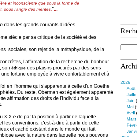
ière et inconsciente que sous la forme de
"
...
, sous l'angle des mérites
.
n
dans les grands courants d'idées.
Rech
ème siècle
par sa critique de la société et des
ions sociales,
son rejet de la métaphysique, de la
 concrètes,
l'affirmation de la recherche du bonheur
Arch
,
son
des plaisirs procurés par des sens
éthique
r une fortune employée à vivre confortablement
et à
2026
 foi en l'homme qui s'apparente à celle d'un
Goethe
Août
ophélès. D
u reste, Oberman
est également apparenté
Juille
e affirmation des droits de l'individu face à la
Juin
(
s.
Mai
(
Avril
du XIX e
de par la position à partir de laquelle
Mars
 et les conventions,
c'est-à-dire à partir de cette
Févri
rieux et caché existant dans le monde
qui fait
Janvi
 symbiose avec la nature dans laquelle nous pouvons