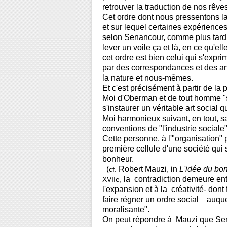
retrouver la traduction de nos rêves
Cet ordre dont nous pressentons la 
et sur lequel certaines expériences
selon Senancour, comme plus tard
lever un voile ça et là, en ce qu'el
cet ordre est bien celui qui s'expri
par des correspondances et des ana
la nature et nous-mêmes.
Et c'est précisément à partir de la
Moi d'Oberman et de tout homme "se
s'instaurer un véritable art social q
Moi harmonieux suivant, en tout, s
conventions de "l'industrie sociale"
Cette personne, à l'"organisation"
première cellule d'une société qui
bonheur.
(
Robert Mauzi, in
L'idée du bo
cf.
, la contradiction demeure en
XVIIe
l'expansion et à la créativité- dont 
faire régner un ordre social auquel l
moralisante".
On peut répondre à Mauzi que Sena