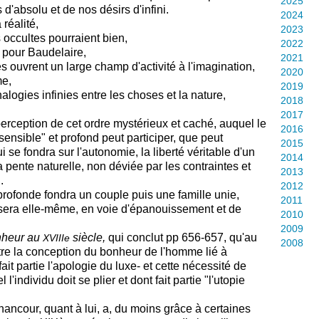
2025
 d'absolu et de nos désirs d'infini.
2024
réalité,
2023
 occultes pourraient bien,
2022
 pour Baudelaire,
2021
les ouvrent un large champ d'activité à l'imagination,
2020
me,
2019
logies infinies entre les choses et la nature,
2018
2017
 perception de cet ordre mystérieux et caché,
auquel le
2016
nsible" et profond peut participer,
que peut
2015
ui se fondra sur l'autonomie, la liberté véritable d'un
2014
a pente naturelle, non déviée
par les contraintes et
2013
.
2012
 profonde
fondra un couple puis une famille unie,
2011
 sera elle-même, en voie d'épanouissement et de
2010
2009
nheur au
siècle,
qui conclut pp 656-657, qu'au
XVIIIe
2008
tre la conception du bonheur de l'homme lié à
fait partie l'apologie du luxe- et cette nécessité de
'individu doit se plier et dont fait partie "l'utopie
ncour, quant à lui, a, du moins grâce à certaines