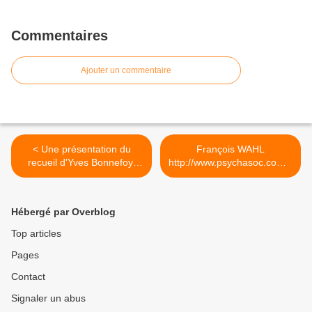
Commentaires
Ajouter un commentaire
< Une présentation du
François WAHL
recueil d'Yves Bonnefoy,
http://www.psychasoc.com/T
''Ce qui fut sans lumière''
extes/Jacques-Lacan-etait-
par Emmanuel Laugier.
il-un-charlacan >
Lien lmda.net le site Le
Hébergé par Overblog
Matricule des Anges
Top articles
Pages
Contact
Signaler un abus