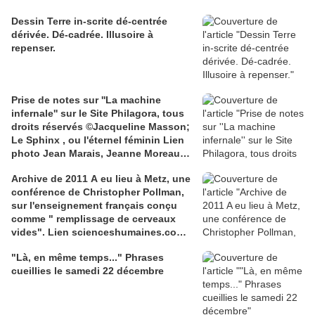
Dessin Terre in-scrite dé-centrée
dérivée. Dé-cadrée. Illusoire à
repenser.
Prise de notes sur ''La machine
infernale'' sur le Site Philagora, tous
droits réservés ©Jacqueline Masson;
Le Sphinx , ou l'éternel féminin Lien
photo Jean Marais, Jeanne Moreau
media.gettyimages.com
Archive de 2011 A eu lieu à Metz, une
conférence de Christopher Pollman,
sur l'enseignement français conçu
comme " remplissage de cerveaux
vides". Lien scienceshumaines.com,
sur l'ouvrage de Marie-Laure De
"Là, en même temps..." Phrases
Léotard, ''Le dressage des élites...''
cueillies le samedi 22 décembre