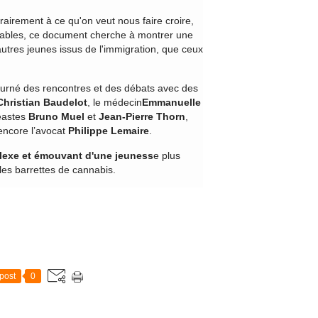
rairement à ce qu'on veut nous faire croire,
ntables, ce document cherche à montrer une
autres jeunes issus de l'immigration, que ceux
tourné des rencontres et des débats avec des
Christian Baudelot
, le médecin
Emmanuelle
néastes
Bruno Muel
et
Jean-Pierre Thorn
,
ncore l’avocat
Philippe Lemaire
.
plexe et émouvant d'une jeuness
e plus
les barrettes de cannabis.
post
0