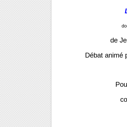
do
de J
Débat animé
Pou
con
a