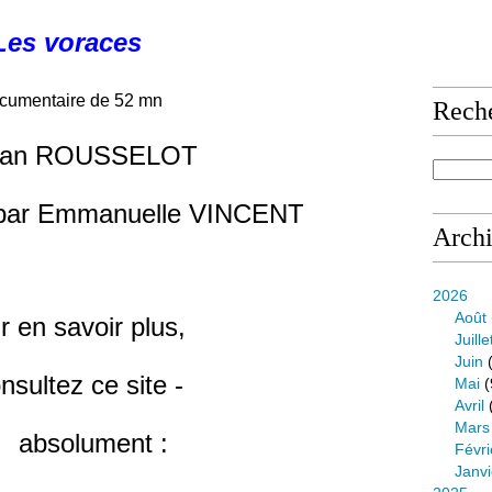
Les voraces
cumentaire de 52 mn
Rech
ean ROUSSELOT
 par Emmanuelle VINCENT
Arch
2026
Août
r en savoir plus,
Juille
Juin
(
sultez ce site -
Mai
(
Avril
Mars
bsolument :
Févri
Janvi