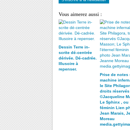
Vous aimerez aussi :
Dessin Terre in-
scrite dé-centrée
dérivée. Dé-cadrée.
Illusoire à
repenser.
Prise de notes 
machine inferna
le Site Philagor
droits réservés
©Jacqueline M
Le Sphinx , ou 
féminin Lien p
Jean Marais, J
Moreau
media.gettyim