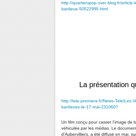
http://quartierspop.over-blog.fr/articl
banlieue-50522995.html
**
La présentation qu
http://tele.premiere.fr/News-Tele/Le
banlieues-le-17-mai-2310607
Un film conçu pour casser l'image de l
véhiculée par les médias. Le document
d'Aubervilliers, a été diffusé en mai, s