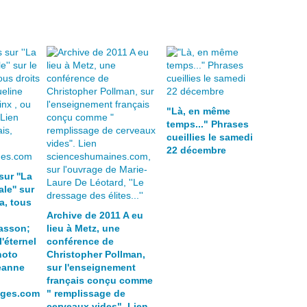
"Là, en même
temps..." Phrases
cueillies le samedi
22 décembre
sur ''La
le'' sur
a, tous
Archive de 2011 A eu
asson;
lieu à Metz, une
l'éternel
conférence de
hoto
Christopher Pollman,
eanne
sur l'enseignement
français conçu comme
ages.com
" remplissage de
cerveaux vides". Lien