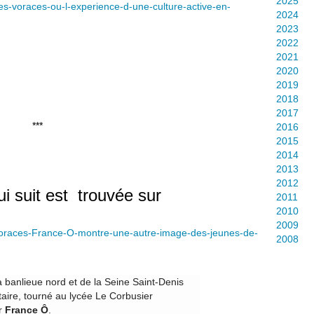
2025
e-les-voraces-ou-l-experience-d-une-culture-active-en-
2024
2023
2022
2021
2020
2019
2018
2017
*
2016
2015
2014
2013
2012
i suit est trouvée sur
2011
2010
2009
s-Voraces-France-O-montre-une-autre-image-des-jeunes-de-
2008
a banlieue nord et de la Seine Saint-Denis
aire, tourné au lycée Le Corbusier
ur
France Ô
.