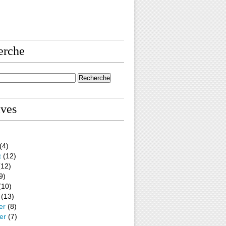
erche
ives
(4)
t
(12)
12)
9)
(10)
(13)
er
(8)
er
(7)