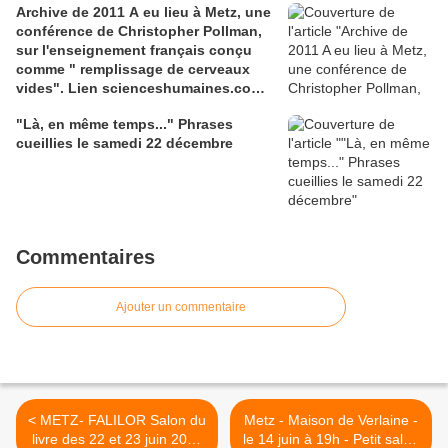
Archive de 2011 A eu lieu à Metz, une
conférence de Christopher Pollman,
sur l'enseignement français conçu
comme " remplissage de cerveaux
vides". Lien scienceshumaines.com,
sur l'ouvrage de Marie-Laure De
"Là, en même temps..." Phrases
Léotard, ''Le dressage des élites...''
cueillies le samedi 22 décembre
Commentaires
Ajouter un commentaire
< METZ- FALILOR Salon du
Metz - Maison de Verlaine -
livre des 22 et 23 juin 2013
le 14 juin à 19h - Petit salon