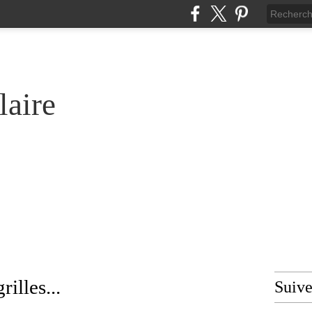
laire
rilles...
Suiv