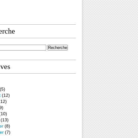
erche
ives
(5)
t
(12)
12)
9)
(10)
(13)
er
(8)
er
(7)