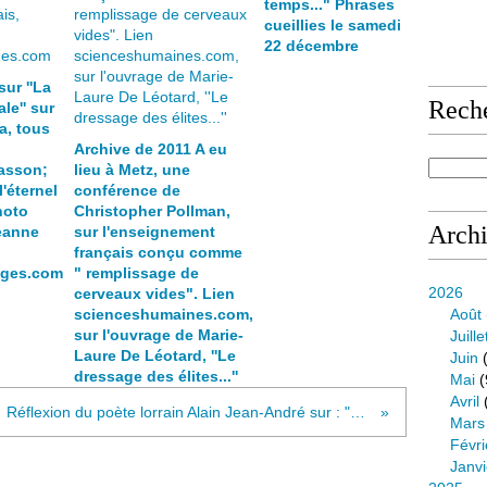
temps..." Phrases
cueillies le samedi
22 décembre
sur ''La
Rech
le'' sur
a, tous
Archive de 2011 A eu
asson;
lieu à Metz, une
l'éternel
conférence de
hoto
Christopher Pollman,
Arch
eanne
sur l'enseignement
français conçu comme
ages.com
" remplissage de
2026
cerveaux vides". Lien
scienceshumaines.com,
Août
sur l'ouvrage de Marie-
Juille
Laure De Léotard, ''Le
Juin
(
dressage des élites...''
Mai
(
Avril
Réflexion du poète lorrain Alain Jean-André sur : "Marché et poésie" copié/collé lien luxiotte.net/anachroniq/anachroniq
Mars
Févri
Janvi