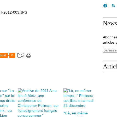
Newsl
Abonnez
articles 
post
0
Artic
"Là, en même