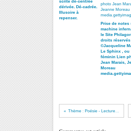
scrite dé-centrée
dérivée. Dé-cadrée.
Illusoire à
repenser.
Prise de notes 
machine inferna
le Site Philagor
droits réservés
©Jacqueline M
Le Sphinx , ou 
féminin Lien p
Jean Marais, J
Moreau
media.gettyim
Thème : Poésie - Lecture Copié/collé texte de Patrick DUBOST