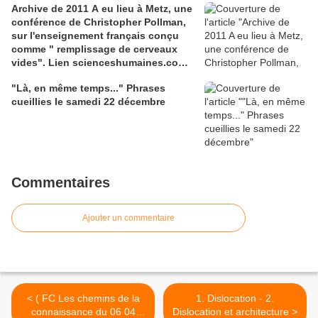
Archive de 2011 A eu lieu à Metz, une
conférence de Christopher Pollman,
sur l'enseignement français conçu
comme " remplissage de cerveaux
vides". Lien scienceshumaines.com,
sur l'ouvrage de Marie-Laure De
"Là, en même temps..." Phrases
Léotard, ''Le dressage des élites...''
cueillies le samedi 22 décembre
Commentaires
Ajouter un commentaire
< ( FC Les chemins de la
1. Dislocation - 2.
connaissance du 06 04
Dislocation et architecture >