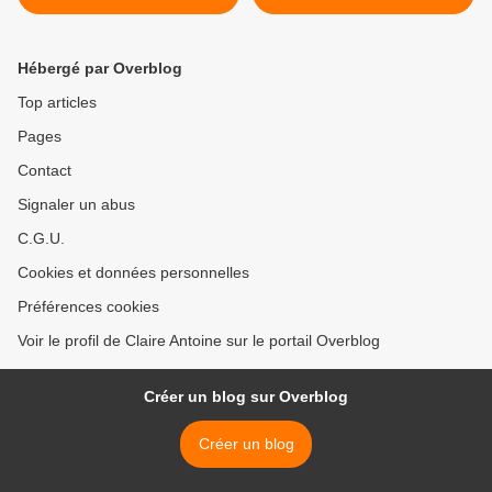
2012 avec Emmanuel
Terray, ethnologue )
Paradigmes pour savoir,
Hébergé par Overblog
comprendre de quoi on
parle
Top articles
Pages
Contact
Signaler un abus
C.G.U.
Cookies et données personnelles
Préférences cookies
Voir le profil de Claire Antoine sur le portail Overblog
Créer un blog sur Overblog
Créer un blog