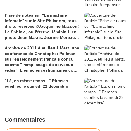
Prise de notes sur ''La machine
infernale'' sur le Site Philagora, tous
droits réservés ©Jacqueline Masson;
Le Sphinx , ou l'éternel féminin Lien
photo Jean Marais, Jeanne Moreau
media.gettyimages.com
Archive de 2011 A eu lieu à Metz, une
conférence de Christopher Pollman,
sur l'enseignement français conçu
comme " remplissage de cerveaux
vides". Lien scienceshumaines.com,
sur l'ouvrage de Marie-Laure De
"Là, en même temps..." Phrases
Léotard, ''Le dressage des élites...''
cueillies le samedi 22 décembre
Commentaires