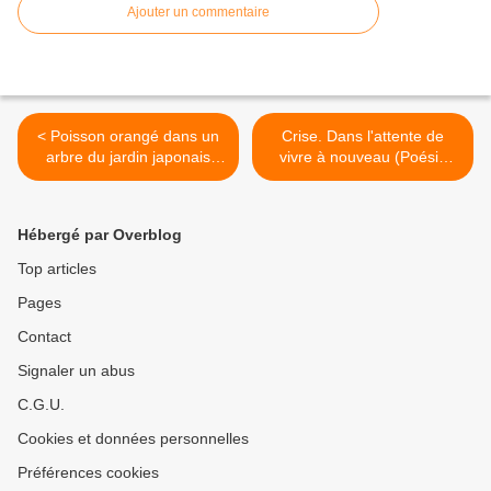
Ajouter un commentaire
< Poisson orangé dans un
Crise. Dans l'attente de
arbre du jardin japonais
vivre à nouveau (Poésie
d'Albert Kahn - cliché
claire A. ) >
Caroline Antoine
Hébergé par Overblog
Top articles
Pages
Contact
Signaler un abus
C.G.U.
Cookies et données personnelles
Préférences cookies