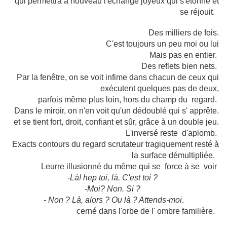
qui permettra à nouveau l'échange joyeux qui s'étonne et
se réjouit.
Des milliers de fois.
C'est toujours un peu moi ou lui
Mais pas en entier.
Des reflets bien nets.
Par la fenêtre, on se voit infime dans chacun de ceux qui
exécutent quelques pas de deux,
parfois même plus loin, hors du champ du regard.
Dans le miroir, on n'en voit qu'un dédoublé qui s' apprête.
et se tient fort, droit, confiant et sûr, grâce à un double jeu.
L'inversé reste d'aplomb.
Exacts contours du regard scrutateur tragiquement resté à
la surface démultipliée.
Leurre illusionné du même qui se force à se voir
-Là! hep toi, là. C'est toi ?
-Moi? Non. Si ?
- Non ? Là, alors ? Ou là ? Attends-moi
.
cerné dans l'orbe de l' ombre familière.