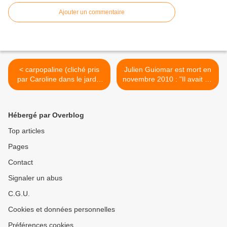
Ajouter un commentaire
< carpopaline (cliché pris
Julien Guiomar est mort en
par Caroline dans le jardin
novembre 2010 : "Il avait un
japonais Albert-Kahn,10-14,
nom qui rimait avec
rue du Port, 92100
rigolard, un corps d'ogre,
Boulogne-Billancourt )
une voix de stentor..." voir
Hébergé par Overblog
l'article de Guillemette
Odicino dans Télérama et
Top articles
les 2 liens 1) bing.com
Pages
extrait de ''l'incorrigible '' de
Philippe de Broca : ''Victor,
Contact
tu es une bulle''; 2)
blogs.mediapart.fr pour
Signaler un abus
l'article ''hommage'' de
C.G.U.
Michel Dalloni ''je-me
souviens de Julien
Cookies et données personnelles
Guiomar'' >
Préférences cookies