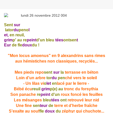
S
ent
sur
la
tor
du
pen
o
l
et,
en
reuil,
grim
p' au
re
peint
d'un
bleu
tée
s
ont
sen
t
Eur
de
fle
doux
du !
"Mon locus amoenus" en 9 alexandrins sans rimes
aux hémistiches non classiques, recyclés...
Mes pieds repo
sent
sur
la
terrasse en béton
Loin d'un arbre
tor
du
pen
ché vers le soleil
- Un lilas vi
o
let
en
lacé par le lierre -
Bébé écu
reuil
grim
p(e) au
tronc du forsythia
Son panache
re
peint
d'un
roux foncé les feuilles
Les mésanges
bleu
tées
ont
retrouvé leur nid
Une fine
sen
teur
de
terre et d'herbe fraîche
S'exalte au souf
fle
doux
du
zéphyr qui chuchote...