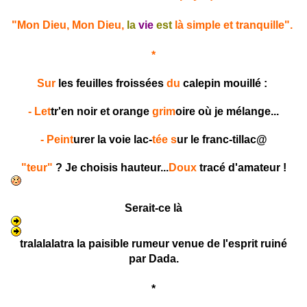
"Mon Dieu, Mon Dieu,
la
vie
est
là simple et tranquille".
*
Sur
les feuilles froissées
du
calepin mouillé :
- Let
tr'en noir et orange
grim
oire où je mélange...
- Peint
urer la voie
lac-
tée
s
ur le franc-tillac@
"teur"
? Je choisis hauteur...
Doux
tracé d'amateur !
Serait-ce là
tralalalatra la paisible rumeur venue de l'esprit ruiné
par Dada.
*