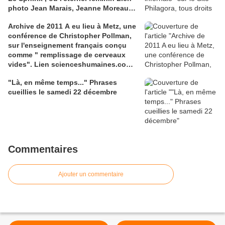
photo Jean Marais, Jeanne Moreau
media.gettyimages.com
Archive de 2011 A eu lieu à Metz, une
conférence de Christopher Pollman,
sur l'enseignement français conçu
comme " remplissage de cerveaux
vides". Lien scienceshumaines.com,
sur l'ouvrage de Marie-Laure De
"Là, en même temps..." Phrases
Léotard, ''Le dressage des élites...''
cueillies le samedi 22 décembre
Commentaires
Ajouter un commentaire