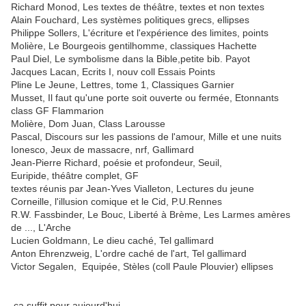
Richard Monod, Les textes de théâtre, textes et non textes
Alain Fouchard, Les systèmes politiques grecs, ellipses
Philippe Sollers, L'écriture et l'expérience des limites, points
Molière, Le Bourgeois gentilhomme, classiques Hachette
Paul Diel, Le symbolisme dans la Bible,petite bib. Payot
Jacques Lacan, Ecrits I, nouv coll Essais Points
Pline Le Jeune, Lettres, tome 1, Classiques Garnier
Musset, Il faut qu'une porte soit ouverte ou fermée, Etonnants
class GF Flammarion
Molière, Dom Juan, Class Larousse
Pascal, Discours sur les passions de l'amour, Mille et une nuits
Ionesco, Jeux de massacre, nrf, Gallimard
Jean-Pierre Richard, poésie et profondeur, Seuil,
Euripide, théâtre complet, GF
textes réunis par Jean-Yves Vialleton, Lectures du jeune
Corneille, l'illusion comique et le Cid, P.U.Rennes
R.W. Fassbinder, Le Bouc, Liberté à Brème, Les Larmes amères
de ..., L'Arche
Lucien Goldmann, Le dieu caché, Tel gallimard
Anton Ehrenzweig, L'ordre caché de l'art, Tel gallimard
Victor Segalen, Equipée, Stèles (coll Paule Plouvier) ellipses
ça suffit pour aujourd'hui