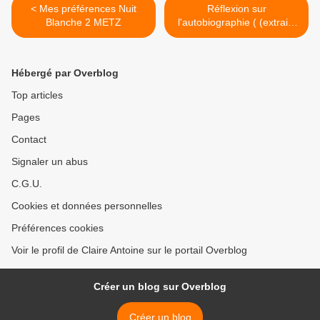
< Mes préférences Nuit
Réflexion sur
Blanche 2 METZ
l'autobiographie ( (extraits
de la dissert trouvée sur
Anagnosis Lettres et
classiques) >
Hébergé par Overblog
Top articles
Pages
Contact
Signaler un abus
C.G.U.
Cookies et données personnelles
Préférences cookies
Voir le profil de Claire Antoine sur le portail Overblog
Créer un blog sur Overblog
Créer un blog