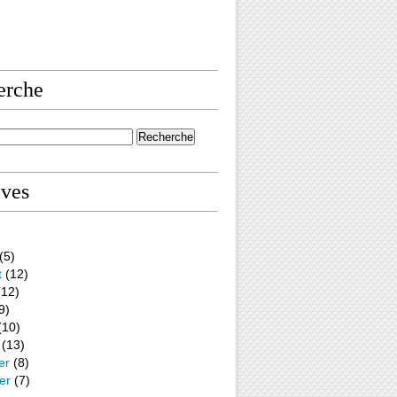
erche
ives
(5)
t
(12)
12)
9)
(10)
(13)
er
(8)
er
(7)