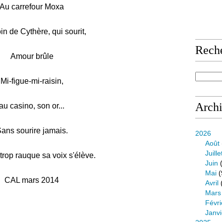
Au carrefour Moxa
in de Cythère, qui sourit,
Rech
Amour brûle
Mi-figue-mi-raisin,
Arch
au casino, son or...
ans sourire jamais.
2026
Août
Juille
n trop rauque sa voix s'élève.
Juin
(
Mai
(
CAL mars 2014
Avril
Mars
Févri
Janvi