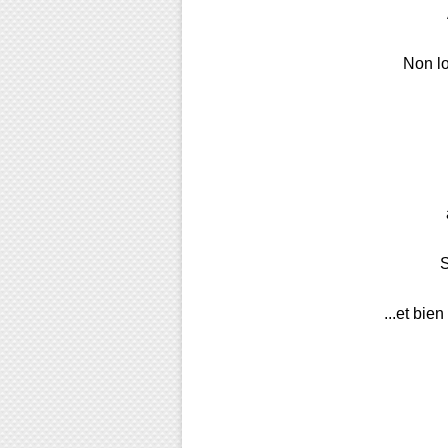
Non lo
S
...et bie