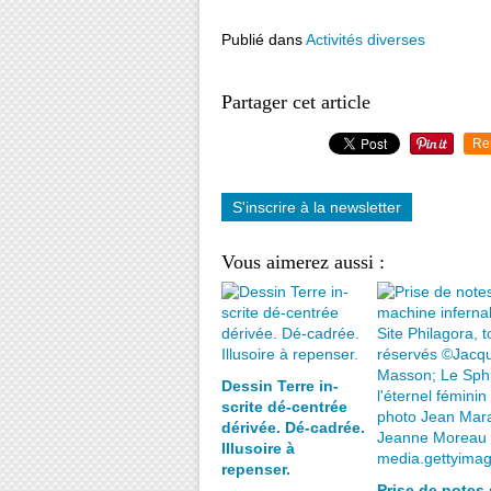
Publié dans
Activités diverses
Partager cet article
Re
S'inscrire à la newsletter
Vous aimerez aussi :
Dessin Terre in-
scrite dé-centrée
dérivée. Dé-cadrée.
Illusoire à
repenser.
Prise de notes 