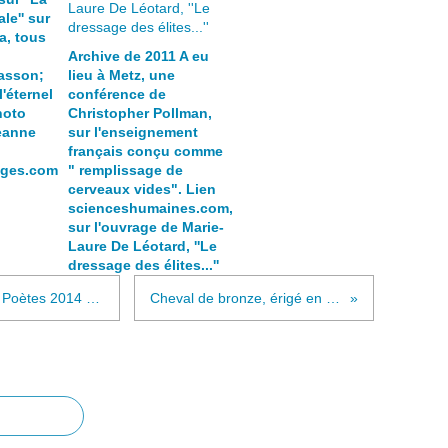
le'' sur
a, tous
Archive de 2011 A eu
asson;
lieu à Metz, une
l'éternel
conférence de
hoto
Christopher Pollman,
eanne
sur l'enseignement
français conçu comme
ages.com
" remplissage de
cerveaux vides". Lien
scienceshumaines.com,
sur l'ouvrage de Marie-
Laure De Léotard, ''Le
dressage des élites...''
Relais - Hommage Printemps des Poètes 2014 - Courte biographie d' Anne Blanchot-Philippi, poète, signée Sandra Schmit, trouvée dans le dictionnaire des auteurs luxembourgeois
Cheval de bronze, érigé en 1850, vu de plusieurs côtés par un portable, lors d'une pause à l'esplanade, à Metz.